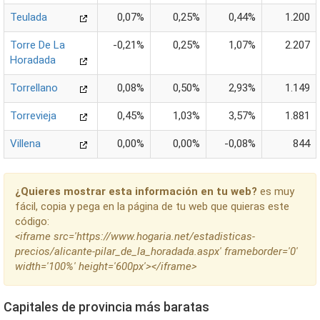
Teulada
0,07%
0,25%
0,44%
1.200
Torre De La
-0,21%
0,25%
1,07%
2.207
Horadada
Torrellano
0,08%
0,50%
2,93%
1.149
Torrevieja
0,45%
1,03%
3,57%
1.881
Villena
0,00%
0,00%
-0,08%
844
¿Quieres mostrar esta información en tu web?
es muy
fácil, copia y pega en la página de tu web que quieras este
código:
<iframe src='https://www.hogaria.net/estadisticas-
precios/alicante-pilar_de_la_horadada.aspx' frameborder='0'
width='100%' height='600px'></iframe>
Capitales de provincia más baratas