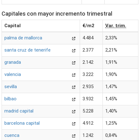
Capitales con mayor incremento trimestral
Capital
€/m2
Var. trim.
palma de mallorca
4.484
2,33%
santa cruz de tenerife
2.377
2,21%
granada
2.142
1,91%
valencia
3.222
1,90%
sevilla
2.935
1,47%
bilbao
3.932
1,45%
madrid capital
5.228
1,40%
barcelona capital
4.912
1,25%
cuenca
1.242
0,84%