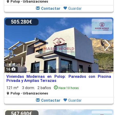
Polop - Urbanizaciones
Contactar
Guardar
505.280€
16
Viviendas Modernas en Polop: Pareados con Piscina
Privada y Amplias Terrazas
121 m²
3 dorm.
2 baños
Hace 10 horas
Polop - Urbanizaciones
Contactar
Guardar
547.690€