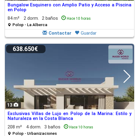
Bungalow Esquinero con Amplio Patio y Acceso a Piscina
en Polop
84 m²
2 dorm.
2 baños
Hace 10 horas
Polop - La Alberca
Contactar
Guardar
638.650€
13
Exclusivas Villas de Lujo en Polop de la Marina: Estilo y
Naturaleza en la Costa Blanca
208 m²
4 dorm.
3 baños
Hace 10 horas
Polop - Urbanizaciones