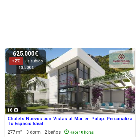
625.000€
+2%
Ha subido
13.500€
16
Chalets Nuevos con Vistas al Mar en Polop: Personaliza
Tu Espacio Ideal
277 m²
3 dorm.
2 baños
Hace 10 horas