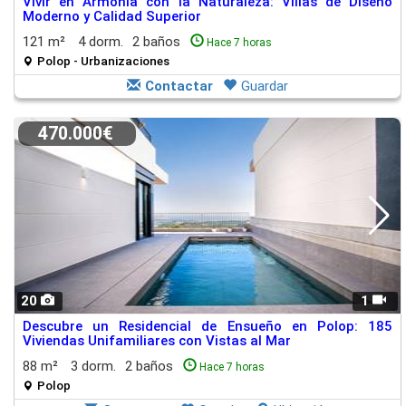
Vivir en Armonía con la Naturaleza: Villas de Diseño
Moderno y Calidad Superior
121 m²
4 dorm.
2 baños
Hace 7 horas
Polop - Urbanizaciones
Contactar
Guardar
470.000€
20
1
Descubre un Residencial de Ensueño en Polop: 185
Viviendas Unifamiliares con Vistas al Mar
88 m²
3 dorm.
2 baños
Hace 7 horas
Polop