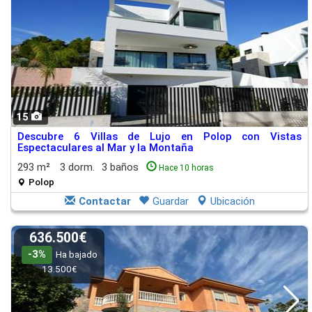
15
Descubre 6 Villas de Lujo en Polop con Vistas
Espectaculares al Mar y la Montaña
293 m²
3 dorm.
3 baños
Hace 10 horas
Polop
Contactar
Guardar
Ubicación
636.500€
-3%
Ha bajado
13.500€