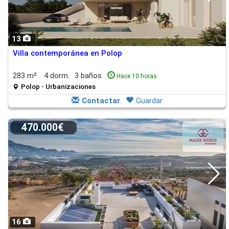
13
Villa contemporánea en Polop
283 m²
4 dorm.
3 baños
Hace 10 horas
Polop - Urbanizaciones
Contactar
Guardar
470.000€
16