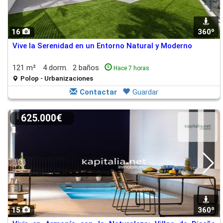
16
360º
Vive la Serenidad en un Entorno Natural y Moderno
121 m²
4 dorm.
2 baños
Hace 7 horas
Polop - Urbanizaciones
Contactar
Guardar
625.000€
15
360º