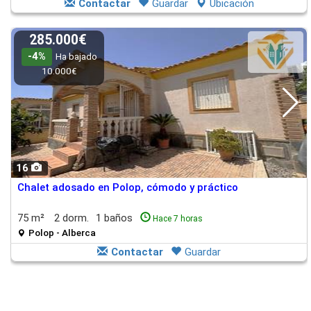
Contactar
Guardar
Ubicación
285.000€
-4%
Ha bajado
10.000€
16
Chalet adosado en Polop, cómodo y práctico
75 m²
2 dorm.
1 baños
Hace 7 horas
Polop - Alberca
Contactar
Guardar