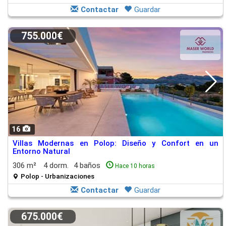
Contactar
Guardar
755.000€
16
Villas Modernas en Polop: Diseño y Confort en un
Entorno Natural
306 m²
4 dorm.
4 baños
Hace 10 horas
Polop - Urbanizaciones
Contactar
Guardar
675.000€