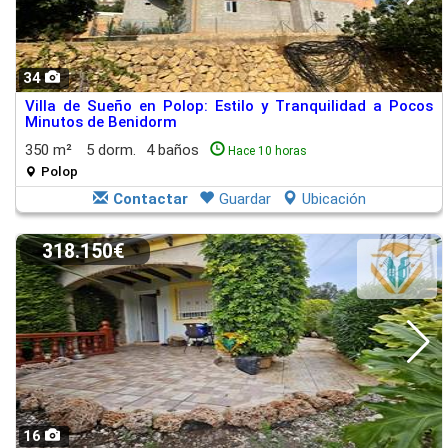
34
Villa de Sueño en Polop: Estilo y Tranquilidad a Pocos
Minutos de Benidorm
350 m²
5 dorm.
4 baños
Hace 10 horas
Polop
Contactar
Guardar
Ubicación
318.150€
16