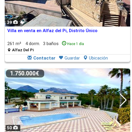
39
Villa en venta en Alfaz del Pi, Distrito Único
261 m²
4 dorm.
3 baños
Hace 1 día
Alfaz Del Pi
Contactar
Guardar
Ubicación
1.750.000€
50