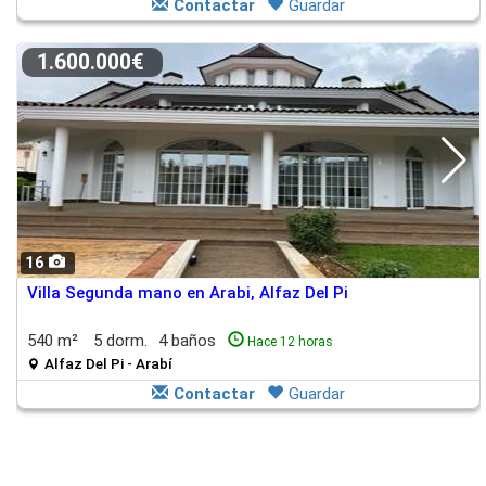
Contactar
Guardar
1.600.000€
16
Villa Segunda mano en Arabi, Alfaz Del Pi
540 m²
5 dorm.
4 baños
Hace 12 horas
Alfaz Del Pi - Arabí
Contactar
Guardar