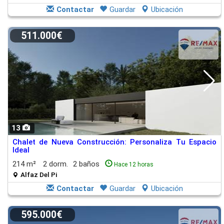
Contactar
Guardar
Ubicación
511.000€
13
Chalet de Nueva Construcción: Personaliza Tu Espacio
Ideal
214 m²
2 dorm.
2 baños
Hace 12 horas
Alfaz Del Pi
Contactar
Guardar
Ubicación
595.000€