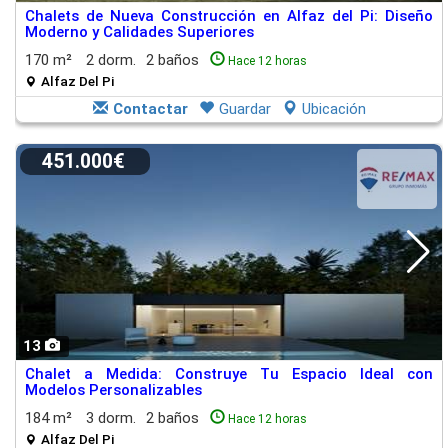
Chalets de Nueva Construcción en Alfaz del Pi: Diseño
Moderno y Calidades Superiores
170 m²
2 dorm.
2 baños
Hace 12 horas
Alfaz Del Pi
Contactar
Guardar
Ubicación
451.000€
13
Chalet a Medida: Construye Tu Espacio Ideal con
Modelos Personalizables
184 m²
3 dorm.
2 baños
Hace 12 horas
Alfaz Del Pi