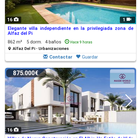
16
1
Elegante villa independiente en la privilegiada zona de
Alfaz del Pi
862 m²
5 dorm.
4 baños
Hace 9 horas
Alfaz Del Pi - Urbanizaciones
Contactar
Guardar
875.000€
16