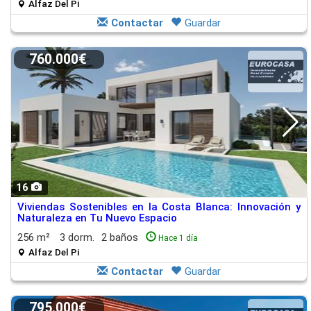
Alfaz Del Pi
Contactar
Guardar
760.000€
16
Viviendas Sostenibles en la Costa Blanca: Innovación y
Naturaleza en Tu Nuevo Espacio
256 m²
3 dorm.
2 baños
Hace 1 día
Alfaz Del Pi
Contactar
Guardar
795.000€