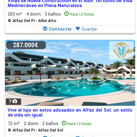
Villas de Nueva Construcción en El Albir: Un Estilo de Vida
Mediterráneo en Plena Naturaleza
203 m²
4 dorm.
3 baños
Hace 12 horas
Alfaz Del Pi - Albir Alto
Contactar
Guardar
287.000€
7
Vive el lujo en estos adosados en Alfaz del Sol: un estilo
de vida sin igual
72 m²
2 dorm.
2 baños
Hace 12 horas
Alfaz Del Pi - Alfaz Del Sol