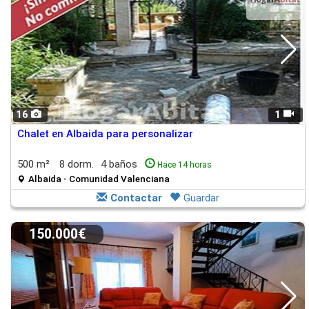
16
1
Chalet en Albaida para personalizar
500 m²
8 dorm.
4 baños
Hace 14 horas
Albaida - Comunidad Valenciana
Contactar
Guardar
150.000€