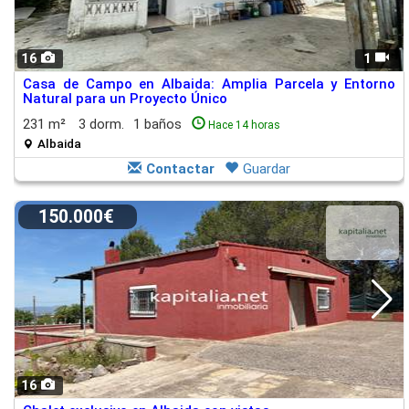
16
1
Casa de Campo en Albaida: Amplia Parcela y Entorno
Natural para un Proyecto Único
231 m²
3 dorm.
1 baños
Hace 14 horas
Albaida
Contactar
Guardar
150.000€
16