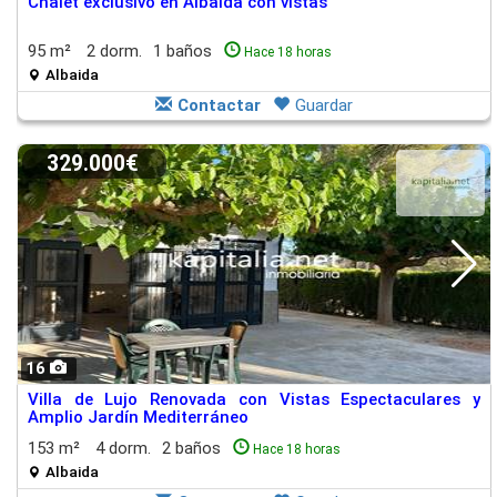
Chalet exclusivo en Albaida con vistas
95 m²
2 dorm.
1 baños
Hace 18 horas
Albaida
Contactar
Guardar
329.000€
16
Villa de Lujo Renovada con Vistas Espectaculares y
Amplio Jardín Mediterráneo
153 m²
4 dorm.
2 baños
Hace 18 horas
Albaida