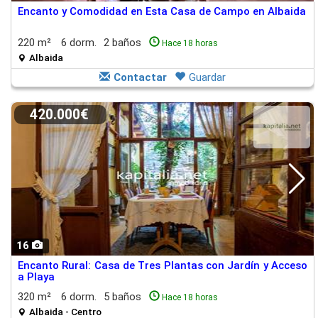
Encanto y Comodidad en Esta Casa de Campo en Albaida
220 m²
6 dorm.
2 baños
Hace 18 horas
Albaida
Contactar
Guardar
420.000€
16
Encanto Rural: Casa de Tres Plantas con Jardín y Acceso
a Playa
320 m²
6 dorm.
5 baños
Hace 18 horas
Albaida - Centro