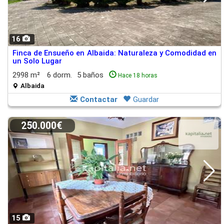
16
Finca de Ensueño en Albaida: Naturaleza y Comodidad en
un Solo Lugar
2998 m²
6 dorm.
5 baños
Hace 18 horas
Albaida
Contactar
Guardar
250.000€
15