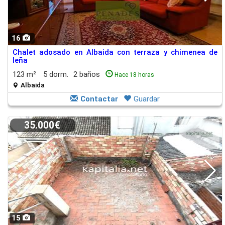
16
Chalet adosado en Albaida con terraza y chimenea de
leña
123 m²
5 dorm.
2 baños
Hace 18 horas
Albaida
Contactar
Guardar
35.000€
15