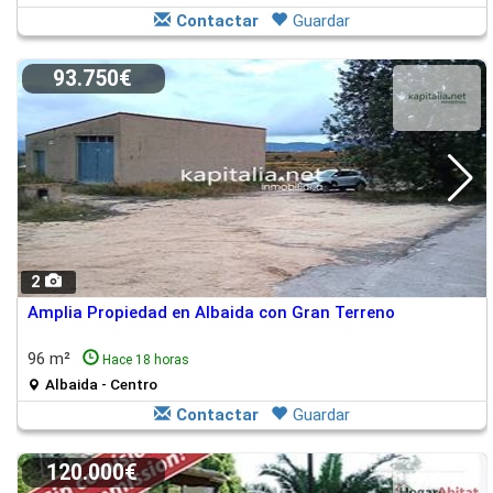
Contactar
Guardar
93.750€
2
Amplia Propiedad en Albaida con Gran Terreno
96 m²
Hace 18 horas
Albaida - Centro
Contactar
Guardar
120.000€