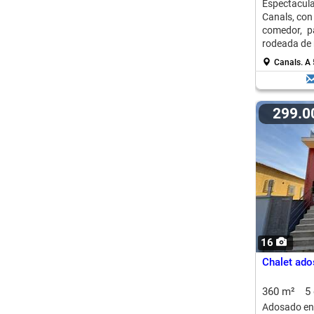
Espectacula
Canals, con
comedor, p
rodeada de 
Canals.
A 
299.
16
Chalet ado
360 m²
5
Adosado en 