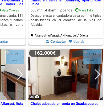
Tranquilidad y
Chalet en venta en Alfarrasi, oportunidad
e Todos los
única
668 m²
4 dorm.
2 baños
Hace 7 horas
Hace 1 día
e una planta, 181
Descubre esta encantadora casa con múltiples
ciones, 2 baños,
posibilidades en el corazón de la Vall de
istas, en zona
Albaida.
Alfarrasi - Alfarrasí.
A 4 Kms. de L´ Olleria
ardar
Contactar
Guardar
162.000€
30
lfarrasí, lista
Chalet adosado en venta en Guadasequies