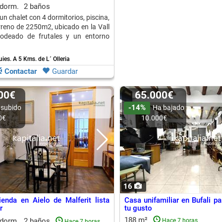
 dorm.
2 baños
un chalet con 4 dormitorios, piscina,
rreno de 2250m2, ubicado en la Vall
 rodeado de frutales y un entorno
ies.
A 5 Kms. de L´ Olleria
Contactar
Guardar
000€
65.000€
-14%
 subido
Ha bajado
0€
10.000€
16
ienda en Aielo de Malferit lista
Casa unifamiliar en Bufali par
r
tu gusto
188 m²
 dorm.
2 baños
Hace 7 horas
Hace 7 horas