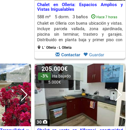
Chalet en Olleria: Espacios Amplios y
Vistas Inigualables
588 m²
5 dorm.
3 baños
Hace 7 horas
Chalet en Olleria con buena ubicación y vistas.
Incluye parcela vallada, zona ajardinada,
piscina sin terminar, trastero y garajes.
Distribuido en planta baja y primer piso con
baño.
L´ Olleria - L Olleria
Contactar
Guardar
205.000€
-3%
Ha bajado
5.000€
30