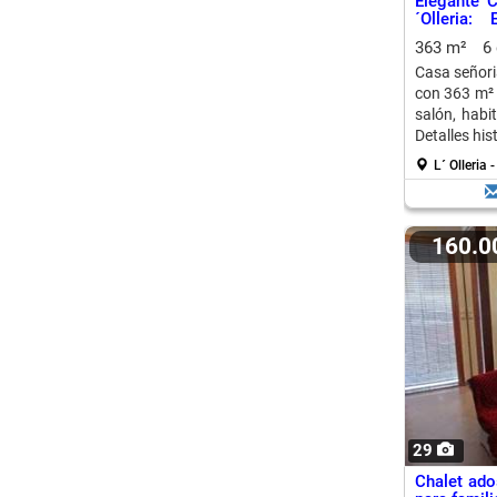
Elegante C
´Olleria:
Históricos
363 m²
6
Casa señoria
con 363 m² d
salón, habit
Detalles his
L´ Olleria
160.
29
Chalet ado