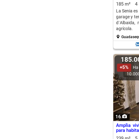
185 m²
4
La Senia es 
garage y te
d´Albaida,
agrícola.
Guadasequ
185.
+5%
Ha
10.00
16
Amplia viv
para habita
239 m²
5