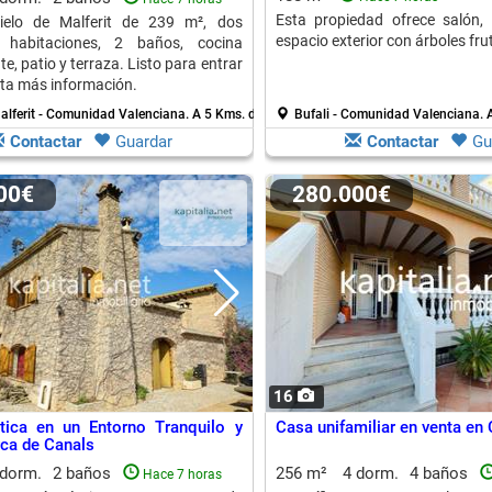
Esta propiedad ofrece salón,
elo de Malferit de 239 m², dos
espacio exterior con árboles fru
 habitaciones, 2 baños, cocina
e, patio y terraza. Listo para entrar
icita más información.
alferit - Comunidad Valenciana.
A 5 Kms. de L´ Olleria
Bufali - Comunidad Valenciana.
A
Contactar
Guardar
Contactar
Gu
000€
280.000€
16
tica en un Entorno Tranquilo y
Casa unifamiliar en venta en
rca de Canals
 dorm.
2 baños
256 m²
4 dorm.
4 baños
Hace 7 horas