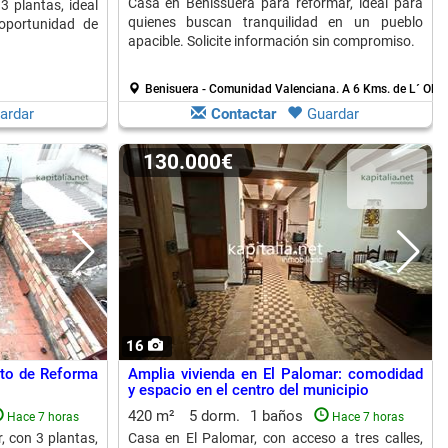
Casa en Benissuera para reformar, ideal para
 plantas, ideal
quienes buscan tranquilidad en un pueblo
 oportunidad de
apacible. Solicite información sin compromiso.
Benisuera - Comunidad Valenciana.
A 6 Kms. de L´ Oller
ardar
Contactar
Guardar
130.000€
16
cto de Reforma
Amplia vivienda en El Palomar: comodidad
y espacio en el centro del municipio
420 m²
5 dorm.
1 baños
Hace 7 horas
Hace 7 horas
 con 3 plantas,
Casa en El Palomar, con acceso a tres calles,