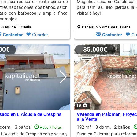
r masía rústica en venta cerca de
Magnífica casa en Canals con 3
 tres habitaciones, dos baños, salón
para familias. ¡No pierdas la
atio con barbacoa y amplia finca
visitarla hoy!
naranjos.
5 Kms. de L´ Olleria
Canals.
A 5 Kms. de L´ Olleria
Contactar
Guardar
Contactar
Gu
000€
35.000€
15
sado en L´Alcudia de Crespins
Vivienda en Palomar: Proye
a la Venta
 dorm.
3 baños
192 m²
3 dorm.
2 baños
Hace 7 horas
L´Alcudia de Crespins con piscina y
Casa en Palomar para reformar,