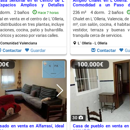
asa Señorial en el Centro de L
Amplio Chalet en L´Olleria: 
 Espacios Amplios y Detalles
Comodidad a un Paso d
Servicios
 dorm.
2 baños
236 m²
4 dorm.
2 baños
Hace 7 horas
l en venta en el centro de L´Olleria,
Chalet en L´Olleria, Valencia, d
istribuidos en tres plantas, incluye
m², con salón, cocina, 4 habita
aciones, cocina, patio y buhardilla.
vestidor, terraza y buenas v
tóricos y acceso por varias calles.
tranquila cerca de servicios.
 - Comunidad Valenciana
L´ Olleria - L Olleria
Contactar
Guardar
Contactar
Gu
000€
100.000€
30
sado en venta en Alfarrasí, ideal
Casa de pueblo en venta en A