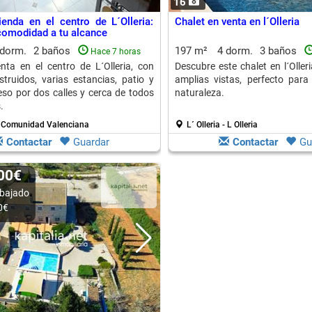
16
ienda en el centro de L´Olleria:
Chalet en venta en l´Olleria
comodidad a tu alcance
 dorm.
2 baños
197 m²
4 dorm.
3 baños
Hace 7 horas
ta en el centro de L´Olleria, con
Descubre este chalet en l´Olleri
ruidos, varias estancias, patio y
amplias vistas, perfecto para 
eso por dos calles y cerca de todos
naturaleza.
.
 - Comunidad Valenciana
L´ Olleria - L Olleria
Contactar
Guardar
Contactar
Gu
000€
bajado
0€