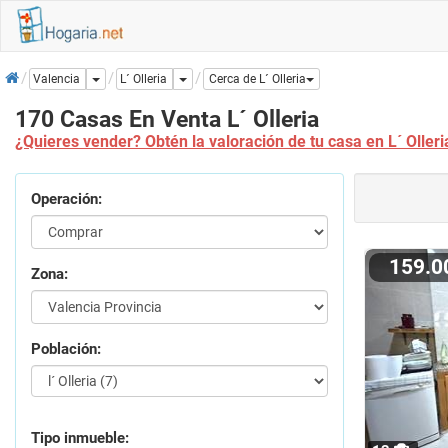
Inicio
Dropdown
Dropdown
L´ Olleria
Valencia
Cerca de L´ Olleria
170 Casas En Venta L´ Olleria
¿Quieres vender? Obtén la valoración de tu casa en L´ Olleri
Operación:
159.
Zona:
Población:
Tipo inmueble: