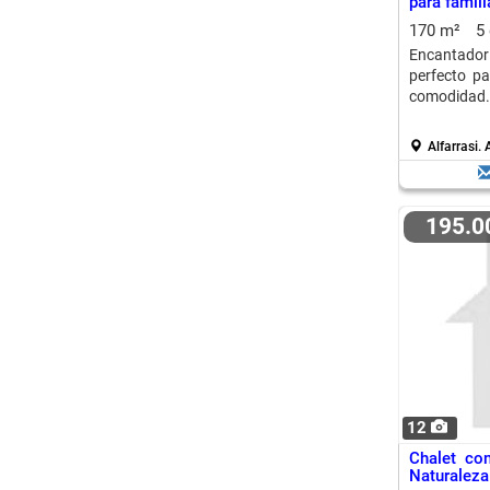
para famili
170 m²
5
Encantado
perfecto p
comodidad.
Alfarrasi.
A
195.
12
Chalet con
Naturalez