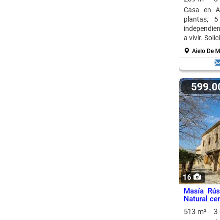
Casa en Ai
plantas, 5
independient
a vivir. Sol
Aielo De M
599.
16
Masía Rús
Natural ce
513 m²
3