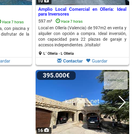
10
Amplio Local Comercial en Ollería: Ideal
para Inversores
597 m²
Hace 7 horas
Hace 7 horas
Local en Ollería (Valencia) de 597m2 en venta y
a, con piscina y
alquiler con opción a compra. Ideal inversión,
disfrutar de la
con capacidad para 22 plazas de garaje y
accesos independientes. ¡Visítalo!
L´ Olleria - L Olleria
ardar
Contactar
Guardar
395.000€
16