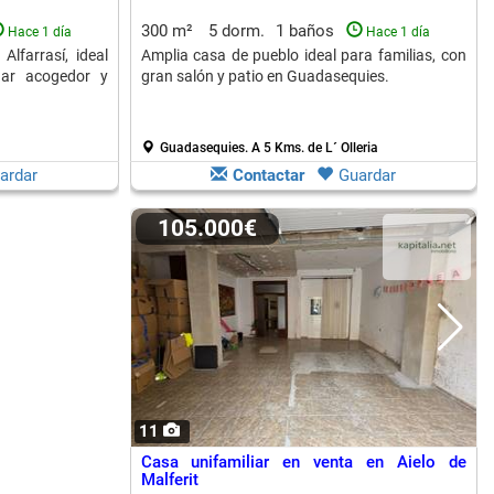
300 m²
5 dorm.
1 baños
Hace 1 día
Hace 1 día
lfarrasí, ideal
Amplia casa de pueblo ideal para familias, con
ar acogedor y
gran salón y patio en Guadasequies.
Guadasequies.
A 5 Kms. de L´ Olleria
ardar
Contactar
Guardar
105.000€
11
Casa unifamiliar en venta en Aielo de
Malferit