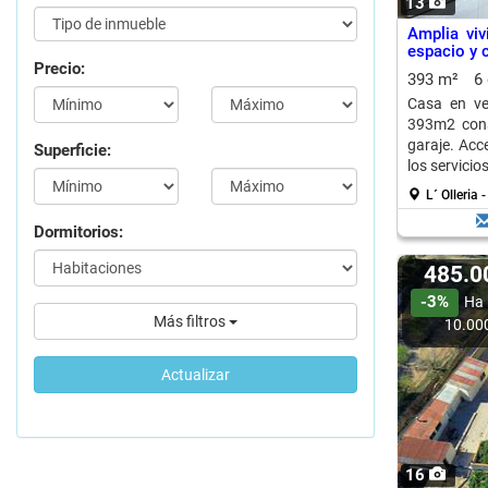
13
Amplia viv
espacio y 
Precio:
393 m²
6
Casa en ven
393m2 const
garaje. Acc
Superficie:
los servicios
L´ Olleria
Dormitorios:
485.
-3%
Ha 
Más filtros
10.00
Actualizar
16