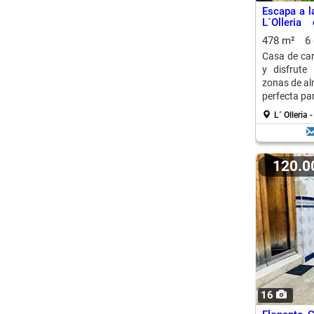
Escapa a l
L´Olleri
Entretenim
478 m²
6
Casa de cam
y disfrute 
zonas de al
perfecta par
L´ Olleria 
120.
16