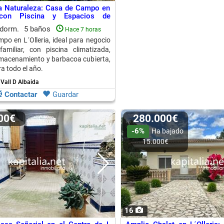
a Naturaleza: Casa de Campo en
a con Piscina y Espacios de
iento
 dorm.
5 baños
Hace 7 horas
po en L´Olleria, ideal para negocio
familiar, con piscina climatizada,
macenamiento y barbacoa cubierta,
a todo el año.
- Vall D Albaida
Contactar
Guardar
000€
280.000€
-6%
Ha bajado
15.000€
16