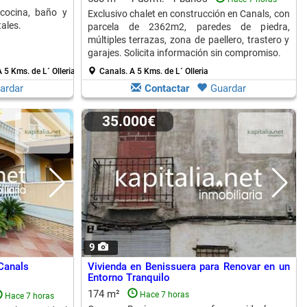
 cocina, baño y
Exclusivo chalet en construcción en Canals, con
tales.
parcela de 2362m2, paredes de piedra,
múltiples terrazas, zona de paellero, trastero y
garajes. Solicita información sin compromiso.
 5 Kms. de L´ Olleria
Canals.
A 5 Kms. de L´ Olleria
ardar
Contactar
Guardar
35.000€
9
 Canals
Vivienda en Benissuera para Renovar en un
Entorno Tranquilo
174 m²
Hace 7 horas
Hace 7 horas