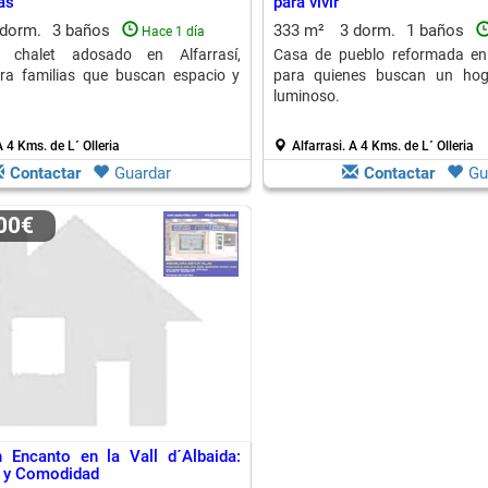
as
para vivir
 dorm.
3 baños
333 m²
3 dorm.
1 baños
Hace 1 día
r chalet adosado en Alfarrasí,
Casa de pueblo reformada en A
ara familias que buscan espacio y
para quienes buscan un hog
luminoso.
 4 Kms. de L´ Olleria
Alfarrasi.
A 4 Kms. de L´ Olleria
Contactar
Guardar
Contactar
Gu
000€
 Encanto en la Vall d´Albaida:
a y Comodidad