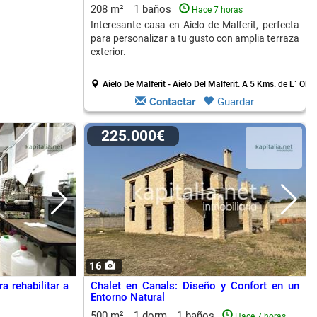
208 m²
1 baños
Hace 7 horas
Interesante casa en Aielo de Malferit, perfecta
para personalizar a tu gusto con amplia terraza
exterior.
Aielo De Malferit - Aielo Del Malferit.
A 5 Kms. de L´ Oller
Contactar
Guardar
225.000€
16
a rehabilitar a
Chalet en Canals: Diseño y Confort en un
Entorno Natural
500 m²
1 dorm.
1 baños
Hace 7 horas