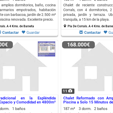
amplios dormitorios, baño, cocina
Chalet de reciente construc
 armarios empotrados, habitación
Corrals, con 4 dormitorios, 2
te con barbacoa, jardín de 2.500 m²
privada, jardín y terraza. U
piscina renovada. Excelente precio.
tranquila, a 15 km de la playa.
rals.
A 4 Kms. de Barxeta
Pla De Corrals.
A 4 Kms. de Barx
Contactar
Guardar
Contactar
Gu
000€
168.000€
11
radicional en la Espléndida
Chalet Reformado con Amp
 Espacio y Comodidad en 4800m²
Piscina a Solo 15 Minutos de
 dorm.
1 baños
187 m²
3 dorm.
2 baños