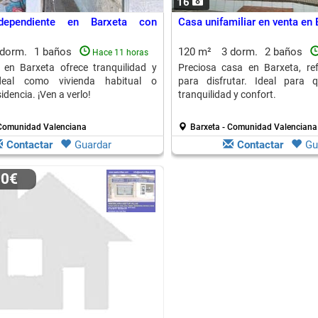
16
ndependiente en Barxeta con
Casa unifamiliar en venta en 
 dorm.
1 baños
120 m²
3 dorm.
2 baños
Hace 11 horas
 en Barxeta ofrece tranquilidad y
Preciosa casa en Barxeta, re
ideal como vivienda habitual o
para disfrutar. Ideal para 
dencia. ¡Ven a verlo!
tranquilidad y confort.
 Comunidad Valenciana
Barxeta - Comunidad Valenciana
Contactar
Guardar
Contactar
Gu
00€