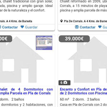
, chalet tradicional con gran solar,
Chalet reformado en 2009, ub
da, piscina y amplio garaje. Ideal
Corrals, a 15 minutos de playa
ar de la naturaleza y el confort.
piscina y amplia parcela de más
rals.
A 4 Kms. de Barxeta
Pla De Corrals.
A 4 Kms. de Barx
Contactar
Guardar
Contactar
Gu
000€
39.000€
6
halet de 4 Dormitorios con
Encanto y Confort en Pla de
Amplia Parcela en Pla de Corrals
de 2 Dormitorios con Piscina
 dorm.
2 baños
60 m²
2 dorm.
2 baños
 dormitorios y 2 habitaciones, con
Casa en Pla de Corrals con 2 do