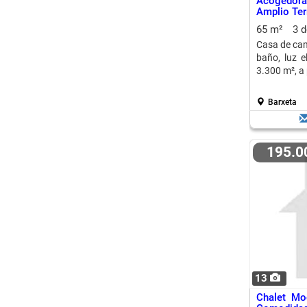
Acogedora
Amplio Ter
65 m²
3 
Casa de cam
baño, luz e
3.300 m², a
Barxeta
195.
13
Chalet Mo