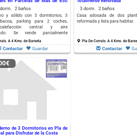
es en Parcelas de Más de 850
Totalmente Renovada
 dorm.
2 baños
3 dorm.
2 baños
vo y sólido con 3 dormitorios, 3
Casa adosada de dos planta
rbacoa, parking para 2 coches,
reformada y lista para habitar.
 calefacción central y aire
nado. Se vende parcialmente
 en parcela de más de 850 m2.
rals.
A 4 Kms. de Barxeta
Pla De Corrals.
A 4 Kms. de Barx
Contactar
Guardar
Contactar
Gu
000€
erno de 3 Dormitorios en Pla de
eal para Disfrutar de la Costa