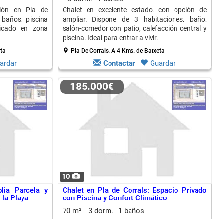
ción en Pla de
Chalet en excelente estado, con opción de
 baños, piscina
ampliar. Dispone de 3 habitaciones, baño,
bicado en zona
salón-comedor con patio, calefacción central y
piscina. Ideal para entrar a vivir.
eta
Pla De Corrals.
A 4 Kms. de Barxeta
ardar
Contactar
Guardar
185.000€
10
lia Parcela y
Chalet en Pla de Corrals: Espacio Privado
 la Playa
con Piscina y Confort Climático
70 m²
3 dorm.
1 baños