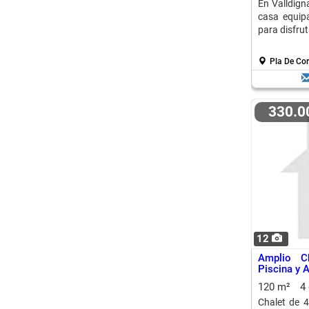
En Valldigna
casa equipa
para disfrut
Pla De Cor
330.
12
Amplio C
Piscina y 
120 m²
4
Chalet de 4