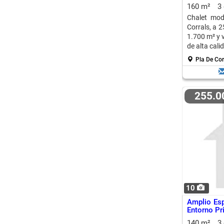
160 m²
3
Chalet mod
Corrals, a 
1.700 m² y v
de alta cali
Pla De Cor
255.
10
Amplio Esp
Entorno Pr
140 m²
3