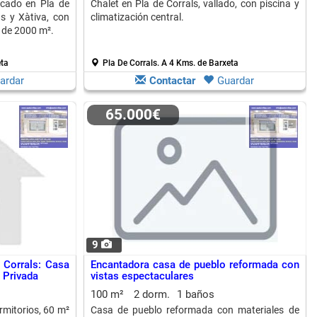
icado en Pla de
Chalet en Pla de Corrals, vallado, con piscina y
s y Xàtiva, con
climatización central.
 de 2000 m².
eta
Pla De Corrals.
A 4 Kms. de Barxeta
ardar
Contactar
Guardar
65.000€
9
 Corrals: Casa
Encantadora casa de pueblo reformada con
 Privada
vistas espectaculares
100 m²
2 dorm.
1 baños
rmitorios, 60 m²
Casa de pueblo reformada con materiales de