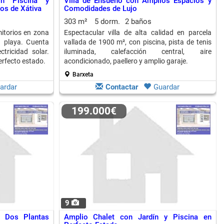
n Piscina y
Villa de Ensueño con Amplios Espacios y
os de Xátiva
Comodidades de Lujo
303 m²
5 dorm.
2 baños
itorios en zona
Espectacular villa de alta calidad en parcela
a playa. Cuenta
vallada de 1900 m², con piscina, pista de tenis
tricidad solar.
iluminada, calefacción central, aire
rfecto estado.
acondicionado, paellero y amplio garaje.
Barxeta
ardar
Contactar
Guardar
199.000€
9
 Dos Plantas
Amplio Chalet con Jardín y Piscina en