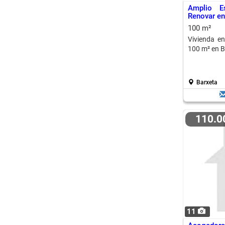
Amplio E
Renovar en
100 m²
Vivienda e
100 m² en B
Barxeta
110.
11