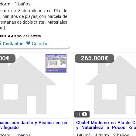
 dorm.
1 baños
erno de 3 dormitorios en Pla de
25 minutos de playas, con parcela de
entanas de doble cristal. Materiales
dad.
rals.
A 4 Kms. de Barxeta
Contactar
Guardar
000€
265.000€
11
acio con Jardín y Piscina en un
Chalet Moderno en Pla de Co
ivilegiado
y Naturaleza a Pocos Kil
Playa
 dorm.
1 baños
180 m²
4 dorm.
2 baños