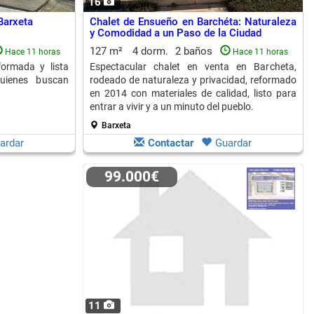
16
Barxeta
Chalet de Ensueño en Barchéta: Naturaleza
y Comodidad a un Paso de la Ciudad
127 m²
4 dorm.
2 baños
Hace 11 horas
Hace 11 horas
formada y lista
Espectacular chalet en venta en Barcheta,
quienes buscan
rodeado de naturaleza y privacidad, reformado
en 2014 con materiales de calidad, listo para
entrar a vivir y a un minuto del pueblo.
Barxeta
ardar
Contactar
Guardar
99.000€
11