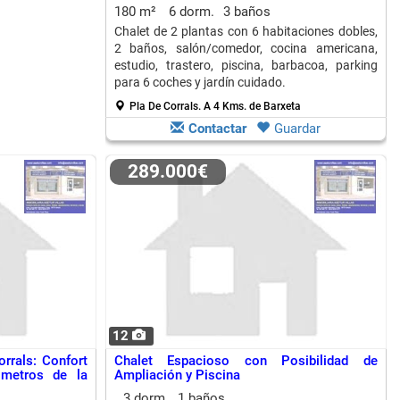
180 m²
6 dorm.
3 baños
Chalet de 2 plantas con 6 habitaciones dobles,
2 baños, salón/comedor, cocina americana,
estudio, trastero, piscina, barbacoa, parking
para 6 coches y jardín cuidado.
Pla De Corrals.
A 4 Kms. de Barxeta
Contactar
Guardar
289.000€
12
rrals: Confort
Chalet Espacioso con Posibilidad de
ómetros de la
Ampliación y Piscina
3 dorm.
1 baños