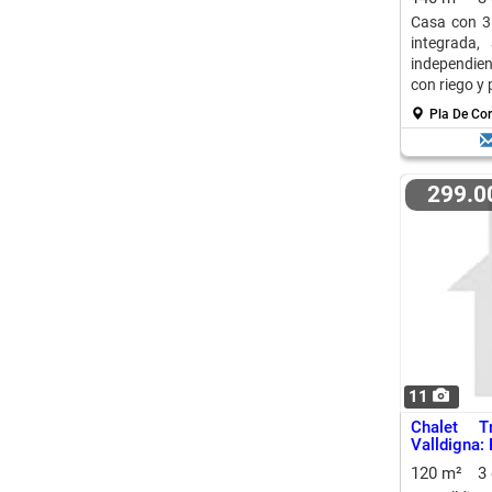
Casa con 3 
integrada,
independien
con riego y 
Pla De Cor
299.
11
Chalet T
Valldigna:
120 m²
3