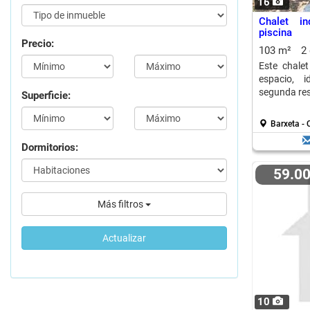
16
Chalet i
piscina
Precio:
103 m²
2
Este chalet
espacio, 
segunda resi
Superficie:
Barxeta -
Dormitorios:
59.0
Más filtros
Actualizar
10