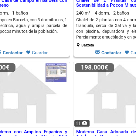
 Casa de Campo en Barxeta con
Chalet de 2 Plantas co
reno
Sostenibilidad a Pocos Minut
dorm.
1 baños
240 m²
4 dorm.
2 baños
po en Barxeta, con 3 dormitorios, 1
Chalet de 2 plantas con 4 dorm
léctrica, agua y amplia parcela de
tranquila, cerca de Xátiva y l
 pocos minutos de la población.
con piscina, depuradora y elec
Parcialmente amueblado y en pe
Barxeta
Contactar
Guardar
Contactar
Gu
000€
198.000€
11
derno con Amplios Espacios y
Moderna Casa Adosada de