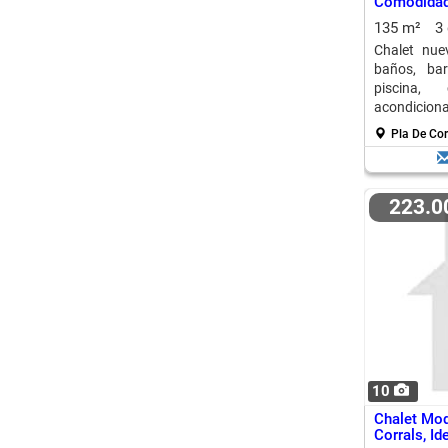
Comodidad
m2
135 m²
3
Chalet nue
baños, ba
piscina,
acondicio
amueblado y
Pla De Cor
223.
10
Chalet Mod
Corrals, Id