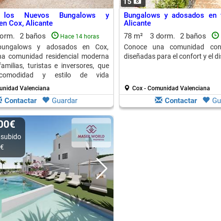
15
e los Nuevos Bungalows y
Bungalows y adosados en 
n Cox, Alicante
Alicante
dorm.
2 baños
78 m²
3 dorm.
2 baños
Hace 14 horas
bungalows y adosados en Cox,
Conoce una comunidad con
Una comunidad residencial moderna
diseñadas para el confort y el di
familias, turistas e inversores, que
comodidad y estilo de vida
o en un entorno tranquilo.
unidad Valenciana
Cox - Comunidad Valenciana
Contactar
Guardar
Contactar
Gu
000€
 subido
0€