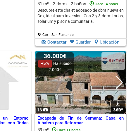
81 m²
3 dorm.
2 baños
Hace 14 horas
Descubre este chalet adosado de obra nueva en
Cox, ideal para inversión. Con 2 y 3 dormitorios,
solarium y piscina comunitaria.
Cox - San Fernando
Contactar
Guardar
Ubicación
36.000€
+5%
Ha subido
2.000€
16
360º
1
 un Entorno
Escapada de Fin de Semana: Casa en
ados con Todas
Albatera para Reformar
89 m²
Hace 11 horas