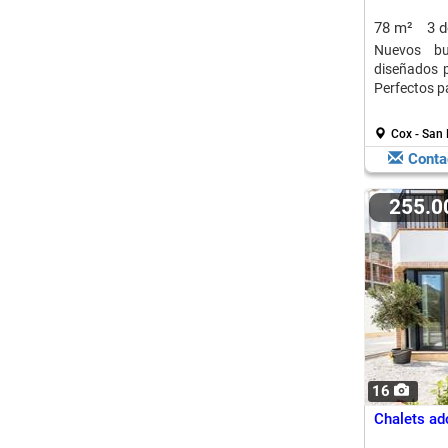
78 m²
3 
Nuevos b
diseñados p
Perfectos pa
Cox - San
Conta
255.
16
Chalets ad