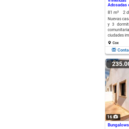
Vivienda
Adosadas 
81 m²
2 
Nuevas casa
y 3 dormit
comunitaria
ciudades im
Cox
Conta
235.
16
Bungalows 