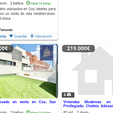
dorm.
2 baños
Hace 14 horas
ets adosados en Cox, ideales para
con un estilo de vida mediterráneo.
 única.
 Fernando
ctar
Guardar
Ubicación
000€
219.000€
6
dosado en venta en Cox, San
Viviendas Modernas en
Privilegiado: Chalets Ados
las Comodidades
dorm.
2 baños
82 m²
2 dorm.
Hace 14 horas