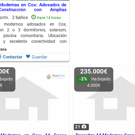
 Modernas en Cox: Adosados de
onstrucción con Amplias
des
dorm.
2 baños
Hace 14 horas
n modernos adosados en Cox,
con 2 o 3 dormitorios, solarium,
 piscina comunitaria. Ubicación
da y excelente conectividad con
rcanas.
Zona
Contactar
Guardar
000€
235.000€
-2%
bajado
Ha bajado
0€
4.000€
21