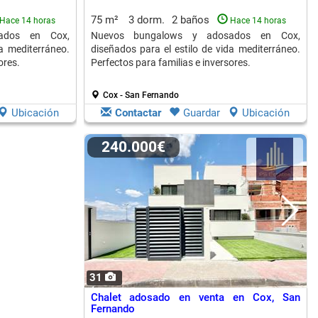
75 m²
3 dorm.
2 baños
Hace 14 horas
Hace 14 horas
ados en Cox,
Nuevos bungalows y adosados en Cox,
da mediterráneo.
diseñados para el estilo de vida mediterráneo.
ores.
Perfectos para familias e inversores.
Cox - San Fernando
Ubicación
Contactar
Guardar
Ubicación
240.000€
31
Chalet adosado en venta en Cox, San
Fernando