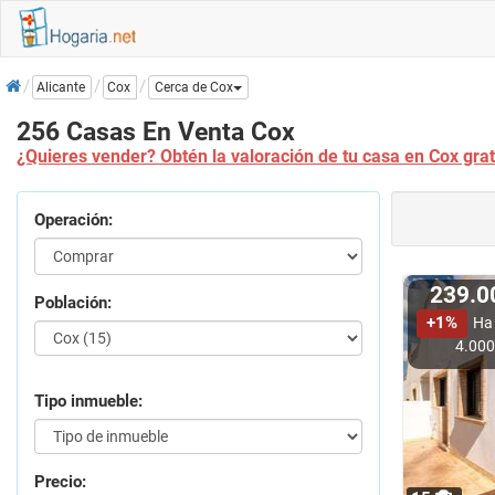
Inicio
Cox
Alicante
Cerca de Cox
256 Casas En Venta Cox
¿Quieres vender? Obtén la valoración de tu casa en Cox gra
Operación:
239.
Población:
+1%
Ha
4.00
Tipo inmueble:
Precio: