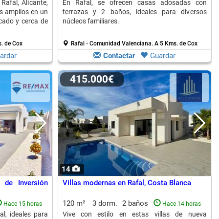
afal, Alicante,
En Rafal, se ofrecen casas adosadas con
s amplios en un
terrazas y 2 baños, ideales para diversos
cado y cerca de
núcleos familiares.
. de Cox
Rafal - Comunidad Valenciana.
A 5 Kms. de Cox
ardar
Contactar
Guardar
415.000€
14
d de Inversión
Villas modernas en Rafal, Costa Blanca
120 m²
3 dorm.
2 baños
Hace 15 horas
Hace 14 horas
al, ideales para
Vive con estilo en estas villas de nueva