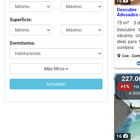
15
Descubr
Adosados e
Superficie:
75 m²
3 
Descubre 
Alicante. 
ideal para 
Dormitorios:
combina 
mediterráne
Cox - Com
Más filtros
227.
Actualizar
+1%
Ha
4.00
16