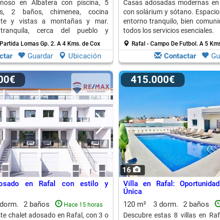
inoso en Albatera con piscina, 5
Casas adosadas modernas en R
nes, 2 baños, chimenea, cocina
con solárium y sótano. Espacio
nte y vistas a montañas y mar.
entorno tranquilo, bien comuni
 tranquila, cerca del pueblo y
todos los servicios esenciales.
 Partida Lomas Gp. 2.
A 4 Kms. de Cox
Rafal - Campo De Futbol.
A 5 Kms
ctar
Guardar
Ubicación
Contactar
Gu
000€
415.000€
16
osado en Rafal con estilo y
Villa en Rafal: Oportunida
Única
 dorm.
2 baños
120 m²
3 dorm.
2 baños
Hace 15 horas
te chalet adosado en Rafal, con 3 o
Descubre estas 8 villas en Raf