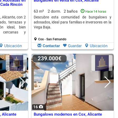
s Adosadas en
Bungalows en venta en Cox, Alicante
 Cada Rincón
63 m²
2 dorm.
2 baños
Hace 14 horas
Alicante, con 2
Descubre esta comunidad de bungalows y
ado, terrazas y
adosados, ideal para familias e inversores en la
ón ideal, bien
Vega Baja.
 cercanas y
Cox - San Fernando
Ubicación
Contactar
Guardar
Ubicación
239.000€
16
 Alicante
Bungalows modernos en Cox, Alicante