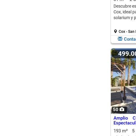
Descubre es
Cox, ideal p
solarium y 
Cox - San
Conta
499.
50
Amplio C
Espectacul
193 m²
5