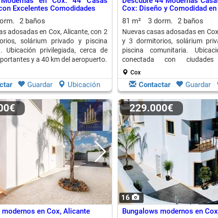
s Modernas en Cox: 44 Casas
Descubre 44 Modernas Casa
con Excelentes Comodidades
Cox: Diseño y Comodidad en
dorm.
2 baños
81 m²
3 dorm.
2 baños
s adosadas en Cox, Alicante, con 2
Nuevas casas adosadas en Cox, 
orios, solárium privado y piscina
y 3 dormitorios, solárium priv
. Ubicación privilegiada, cerca de
piscina comunitaria. Ubicaci
portantes y a 40 km del aeropuerto.
conectada con ciudades
aeropuerto.
Cox
ctar
Guardar
Ubicación
Contactar
Guardar
000€
229.000€
16
modernos en Cox, Alicante
Bungalows modernos en Cox,