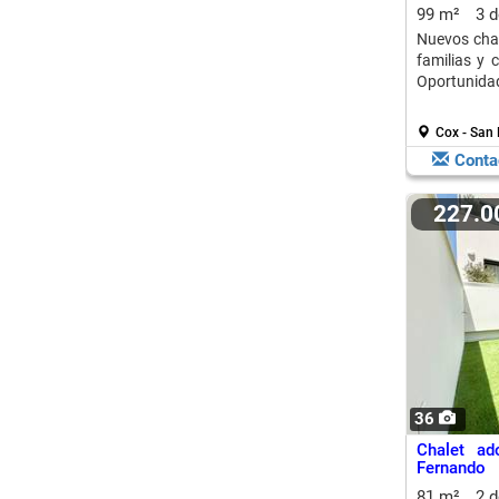
99 m²
3 
Nuevos chal
familias y 
Oportunidad
Cox - San
Conta
227.
36
Chalet a
Fernando
81 m²
2 