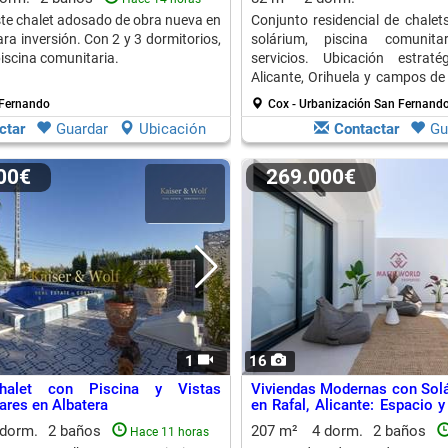
te chalet adosado de obra nueva en
Conjunto residencial de chale
ara inversión. Con 2 y 3 dormitorios,
solárium, piscina comunit
piscina comunitaria.
servicios. Ubicación estrat
Alicante, Orihuela y campos de 
disfrutar y vivir.
 Fernando
Cox - Urbanización San Fernand
ctar
Guardar
Ubicación
Contactar
Gu
000€
269.000€
1
16
halet con Piscina y Vistas
Viviendas Modernas con Sol
ares en Albatera
en Rafal, Alicante: Espacio 
Entorno Tranquilo
 dorm.
2 baños
207 m²
4 dorm.
2 baños
Hace 11 horas