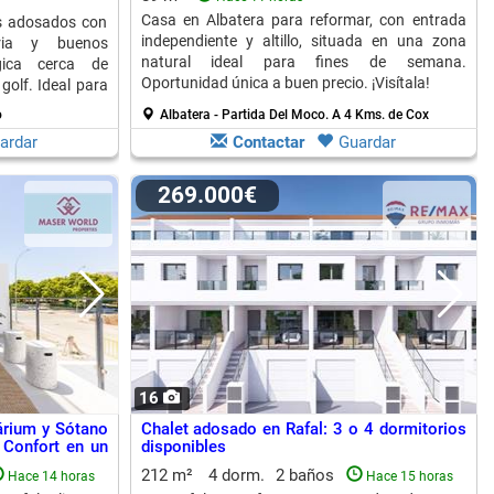
Casa en Albatera para reformar, con entrada
ts adosados con
independiente y altillo, situada en una zona
aria y buenos
natural ideal para fines de semana.
égica cerca de
Oportunidad única a buen precio. ¡Visítala!
golf. Ideal para
o
Albatera - Partida Del Moco.
A 4 Kms. de Cox
ardar
Contactar
Guardar
269.000€
16
árium y Sótano
Chalet adosado en Rafal: 3 o 4 dormitorios
y Confort en un
disponibles
212 m²
4 dorm.
2 baños
Hace 14 horas
Hace 15 horas