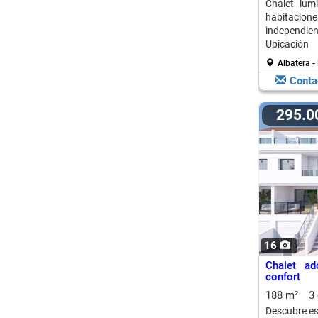
Chalet lum
habitacio
independie
Ubicación
comercios.
Albatera -
Conta
295.
16
Chalet ad
confort
188 m²
3
Descubre es