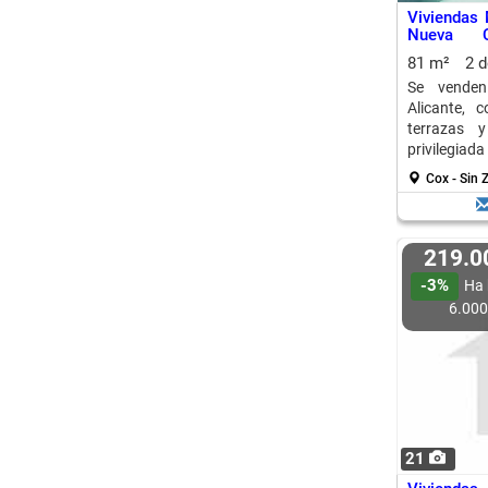
Viviendas
Nueva C
Comodida
81 m²
2 
Se vende
Alicante, 
terrazas y
privilegia
ciudades ce
Cox - Sin 
219.
-3%
Ha 
6.00
21