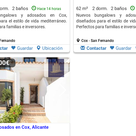
dorm.
2 baños
62 m²
2 dorm.
2 baños
Hace 14 horas
ungalows y adosados en Cox,
Nuevos bungalows y ados
ara el estilo de vida mediterráneo.
diseñados para el estilo de vi
ra familias e inversores.
Perfectos para familias e invers
 Fernando
Cox - San Fernando
ctar
Guardar
Ubicación
Contactar
Guardar
000€
osados en Cox, Alicante