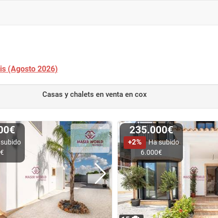
tis (Agosto 2026)
Casas y chalets en venta
en cox
000€
235.000€
+2%
 subido
Ha subido
0€
6.000€