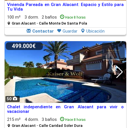
Vivienda Pareada en Gran Alacant: Espacio y Estilo para
Tu Vida
100 m²
3 dorm.
2 baños
Hace 8 horas
Gran Alacant - Calle Monte De Santa Pola
Contactar
Guardar
Ubicación
499.000€
50
Chalet independiente en Gran Alacant para vivir o
vacacionar
215 m²
4 dorm.
3 baños
Hace 8 horas
Gran Alacant - Calle Caridad Soler Dura