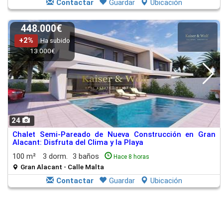
Contactar
Guardar
Ubicación
448.000€
+2%
Ha subido
13.000€
24
Chalet Semi-Pareado de Nueva Construcción en Gran
Alacant: Disfruta del Clima y la Playa
100 m²
3 dorm.
3 baños
Hace 8 horas
Gran Alacant - Calle Malta
Contactar
Guardar
Ubicación