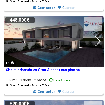
Gran Alacant - Monte Y Mar
Contactar
Guardar
448.000€
16
Chalet adosado en Gran Alacant con piscina
107 m²
3 dorm.
2 baños
Hace 9 horas
Gran Alacant - Monte Y Mar
Contactar
Guardar
570.000€