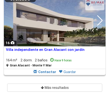
16
Villa independiente en Gran Alacant con jardín
164 m²
2 dorm.
2 baños
Hace 9 horas
Gran Alacant - Monte Y Mar
Contactar
Guardar
Más resultados