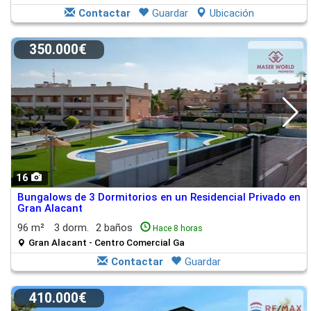
Contactar
Guardar
Ubicación
350.000€
16
Bungalows de 3 Dormitorios en un Residencial Privado en
Gran Alacant
96 m²
3 dorm.
2 baños
Hace 8 horas
Gran Alacant - Centro Comercial Ga
Contactar
Guardar
410.000€