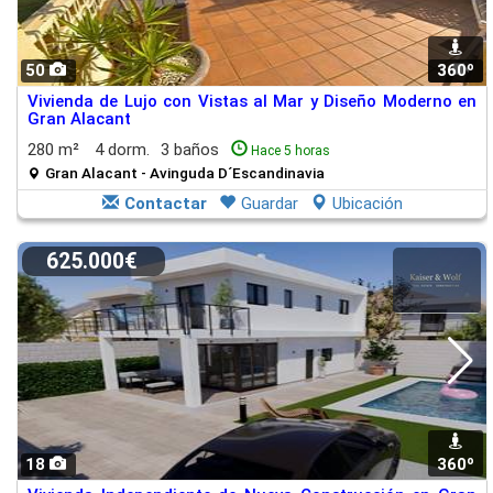
50
360º
1
Vivienda de Lujo con Vistas al Mar y Diseño Moderno en
Gran Alacant
280 m²
4 dorm.
3 baños
Hace 5 horas
Gran Alacant - Avinguda D´Escandinavia
Contactar
Guardar
Ubicación
625.000€
18
360º