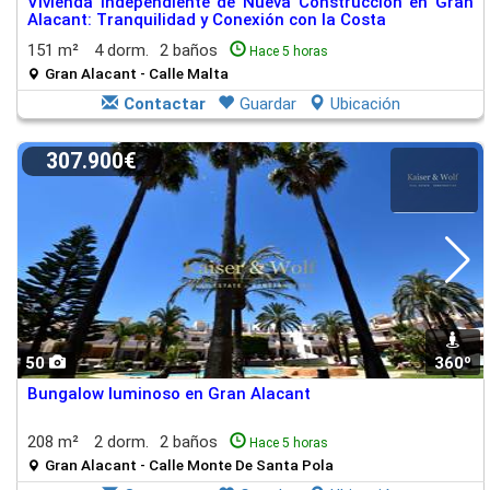
Vivienda Independiente de Nueva Construcción en Gran
Alacant: Tranquilidad y Conexión con la Costa
151 m²
4 dorm.
2 baños
Hace 5 horas
Gran Alacant - Calle Malta
Contactar
Guardar
Ubicación
307.900€
50
360º
Bungalow luminoso en Gran Alacant
208 m²
2 dorm.
2 baños
Hace 5 horas
Gran Alacant - Calle Monte De Santa Pola