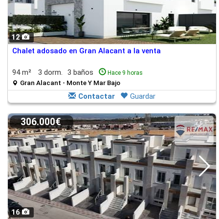
12
Chalet adosado en Gran Alacant a la venta
94 m²
3 dorm.
3 baños
Hace 9 horas
Gran Alacant - Monte Y Mar Bajo
Contactar
Guardar
306.000€
16