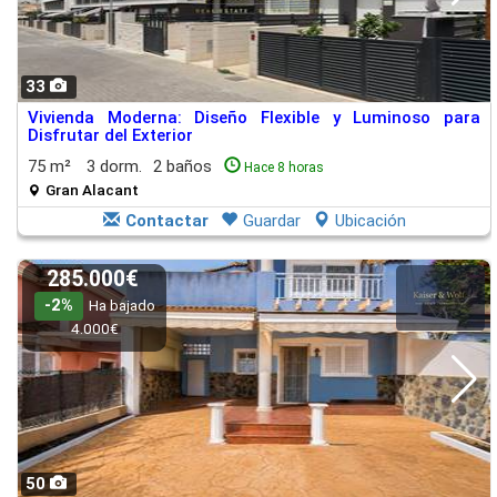
33
Vivienda Moderna: Diseño Flexible y Luminoso para
Disfrutar del Exterior
75 m²
3 dorm.
2 baños
Hace 8 horas
Gran Alacant
Contactar
Guardar
Ubicación
285.000€
-2%
Ha bajado
4.000€
50