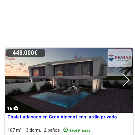
448.000€
16
Chalet adosado en Gran Alacant con jardín privado
107 m²
3 dorm.
2 baños
Hace 9 horas