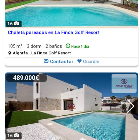
16
Chalets pareados en La Finca Golf Resort
105 m²
3 dorm.
2 baños
Hace 1 día
Algorfa - La Finca Golf Resort
Contactar
Guardar
489.000€
16