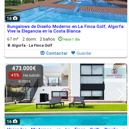
16
Bungalows de Diseño Moderno en La Finca Golf, Algorfa:
Vive la Elegancia en la Costa Blanca
67 m²
2 dorm.
2 baños
Hace 1 día
Algorfa - La Finca Golf
Contactar
Guardar
473.000€
+1%
Ha subido
8.000€
16