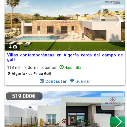
14
Villas contemporáneas en Algorfa cerca del campo de
golf
118 m²
3 dorm.
2 baños
Hace 1 día
Algorfa - La Finca Golf
Contactar
Guardar
519.000€