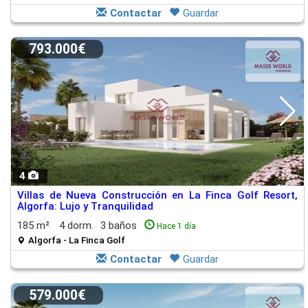
Contactar
Guardar
793.000€
4
Villas de Nueva Construcción en La Finca Golf Resort,
Algorfa: Lujo y Tranquilidad
185 m²
4 dorm.
3 baños
Hace 1 día
Algorfa - La Finca Golf
Contactar
Guardar
579.000€