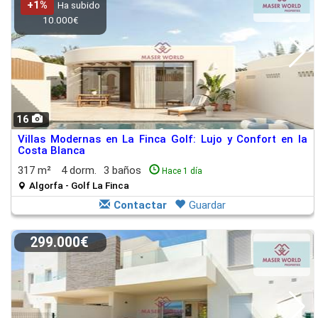
+1%
Ha subido
10.000€
16
Villas Modernas en La Finca Golf: Lujo y Confort en la
Costa Blanca
317 m²
4 dorm.
3 baños
Hace 1 día
Algorfa - Golf La Finca
Contactar
Guardar
299.000€