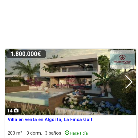
1.800.000€
14
Villa en venta en Algorfa, La Finca Golf
203 m²
3 dorm.
3 baños
Hace 1 día