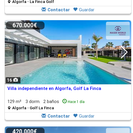
Algorfa - La Finca Golf
Contactar
Guardar
670.000€
16
Villa independiente en Algorfa, Golf La Finca
129 m²
3 dorm.
2 baños
Hace 1 día
Algorfa - Golf La Finca
Contactar
Guardar
420.000€