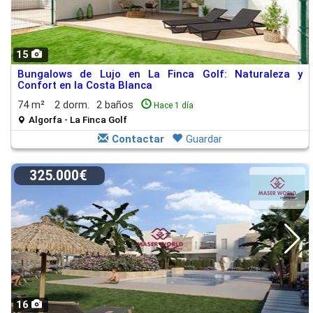
15
Bungalows de Lujo en La Finca Golf: Naturaleza y
Confort en la Costa Blanca
74 m²
2 dorm.
2 baños
Hace 1 día
Algorfa - La Finca Golf
Contactar
Guardar
325.000€
16