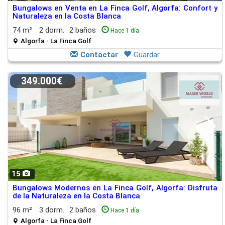
Bungalows en Venta en La Finca Golf, Algorfa: Confort y
Naturaleza en la Costa Blanca
74 m²
2 dorm.
2 baños
Hace 1 día
Algorfa - La Finca Golf
Contactar
Guardar
349.000€
15
Bungalows Modernos en La Finca Golf, Algorfa: Disfruta
de la Naturaleza en la Costa Blanca
96 m²
3 dorm.
2 baños
Hace 1 día
Algorfa - La Finca Golf