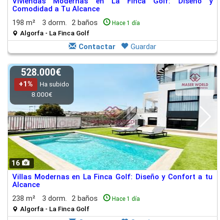
Viviendas Modernas en La Finca Golf: Diseño y
Comodidad a Tu Alcance
198 m²
3 dorm.
2 baños
Hace 1 día
Algorfa - La Finca Golf
Contactar
Guardar
528.000€
+1%
Ha subido
8.000€
16
Villas Modernas en La Finca Golf: Diseño y Confort a tu
Alcance
238 m²
3 dorm.
2 baños
Hace 1 día
Algorfa - La Finca Golf