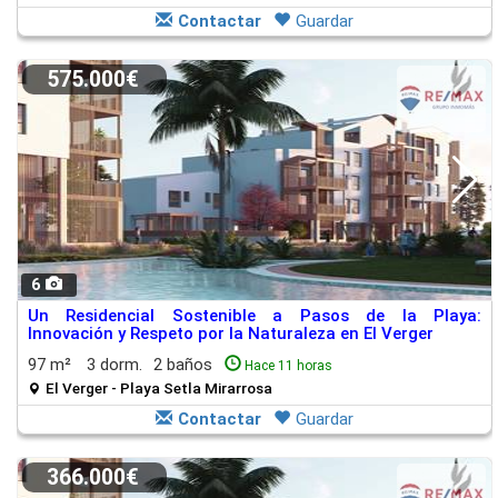
Contactar
Guardar
575.000€
6
Un Residencial Sostenible a Pasos de la Playa:
Innovación y Respeto por la Naturaleza en El Verger
97 m²
3 dorm.
2 baños
Hace 11 horas
El Verger - Playa Setla Mirarrosa
Contactar
Guardar
366.000€