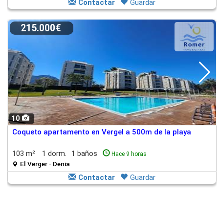
Contactar
Guardar
215.000€
10
Coqueto apartamento en Vergel a 500m de la playa
103 m²
1 dorm.
1 baños
Hace 9 horas
El Verger - Denia
Contactar
Guardar