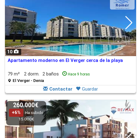
10
Apartamento moderno en El Verger cerca de la playa
79 m²
2 dorm.
2 baños
Hace 9 horas
El Verger - Denia
Contactar
Guardar
260.000€
+6%
Ha subido
15.000€