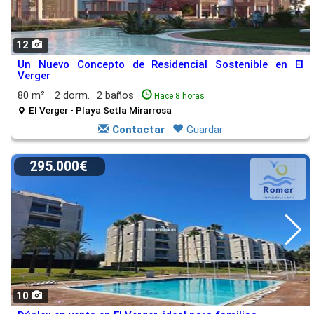
12
Un Nuevo Concepto de Residencial Sostenible en El
Verger
80 m²
2 dorm.
2 baños
Hace 8 horas
El Verger - Playa Setla Mirarrosa
Contactar
Guardar
295.000€
10