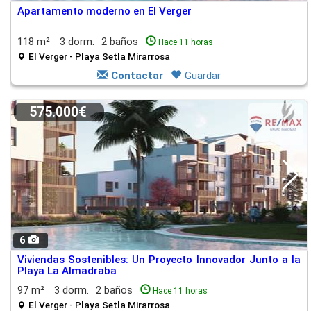
Apartamento moderno en El Verger
118 m²
3 dorm.
2 baños
Hace 11 horas
El Verger - Playa Setla Mirarrosa
Contactar
Guardar
575.000€
6
Viviendas Sostenibles: Un Proyecto Innovador Junto a la
Playa La Almadraba
97 m²
3 dorm.
2 baños
Hace 11 horas
El Verger - Playa Setla Mirarrosa