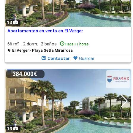
13
Apartamentos en venta en El Verger
66 m²
2 dorm.
2 baños
Hace 11 horas
El Verger - Playa Setla Mirarrosa
Contactar
Guardar
384.000€
13