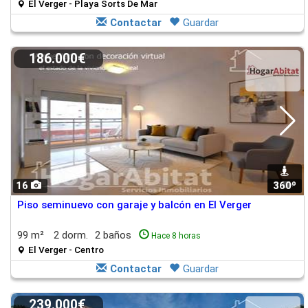
El Verger - Playa Sorts De Mar
Contactar
Guardar
186.000€
16
360º
1
Piso seminuevo con garaje y balcón en El Verger
99 m²
2 dorm.
2 baños
Hace 8 horas
El Verger - Centro
Contactar
Guardar
239.000€