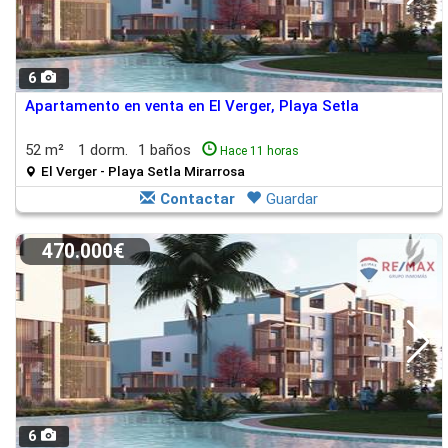
6
Apartamento en venta en El Verger, Playa Setla
52 m²
1 dorm.
1 baños
Hace 11 horas
El Verger - Playa Setla Mirarrosa
Contactar
Guardar
470.000€
6