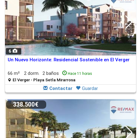
6
Un Nuevo Horizonte: Residencial Sostenible en El Verger
66 m²
2 dorm.
2 baños
Hace 11 horas
El Verger - Playa Setla Mirarrosa
Contactar
Guardar
338.500€