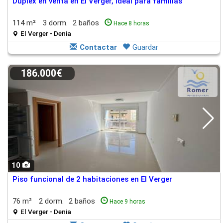
Dúplex en venta en El Verger, ideal para familias
114 m²
3 dorm.
2 baños
Hace 8 horas
El Verger - Denia
Contactar
Guardar
186.000€
10
Piso funcional de 2 habitaciones en El Verger
76 m²
2 dorm.
2 baños
Hace 9 horas
El Verger - Denia