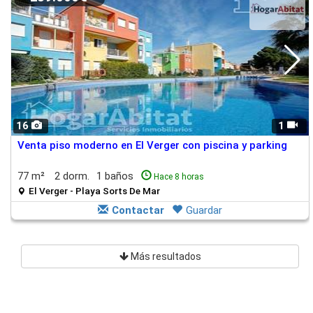
16
1
Venta piso moderno en El Verger con piscina y parking
77 m²
2 dorm.
1 baños
Hace 8 horas
El Verger - Playa Sorts De Mar
Contactar
Guardar
Más resultados