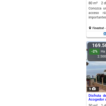
80 m²
2 
Conozca un
acceso rá
importantes
Finestrat 
169.
-2%
Ha 
2.50
9
Disfruta d
Acogedor A
50 m²
1 