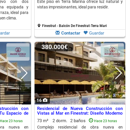
uevo con dos
Este piso en Terra Marina ofrece luz natural y
ana equipada y
vistas impresionantes, ideal para residir.
raza, ideal para
uen clima.
Finestrat - Balcón De Finestrat-Terra Mari
ardar
Contactar
Guardar
380.000€
16
strucción con
Residencial de Nueva Construcción con
 Tu Espacio de
Vistas al Mar en Finestrat: Diseño Moderno
y Confort Superior
73 m²
2 dorm.
2 baños
Hace 23 horas
Hace 23 horas
obra nueva en
Complejo residencial de obra nueva en