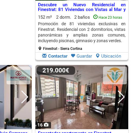
Descubre un Nuevo Residencial en
Finestrat: 81 Viviendas con Vistas al Mar y
Amplias Zonas Comunes
152 m²
2 dorm.
2 baños
Hace 23 horas
Promoción de 81 viviendas exclusivas en
Finestrat. Residencial con 2 dormitorios, vistas
panorámicas y amplias zonas comunes,
incluyendo piscinas, gimnasio y zonas verdes.
Finestrat - Sierra Cortina
Contactar
Guardar
Ubicación
219.000€
16