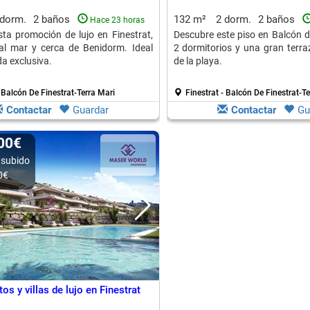
 dorm.
2 baños
132 m²
2 dorm.
2 baños
Hace 23 horas
ta promoción de lujo en Finestrat,
Descubre este piso en Balcón d
al mar y cerca de Benidorm. Ideal
2 dormitorios y una gran terra
a exclusiva.
de la playa.
- Balcón De Finestrat-Terra Mari
Finestrat - Balcón De Finestrat-T
Contactar
Guardar
Contactar
Gu
000€
 subido
0€
s y villas de lujo en Finestrat