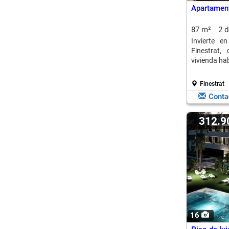
Apartament
87 m²
2 
Invierte e
Finestrat,
vivienda hab
Finestrat
Conta
312.
16