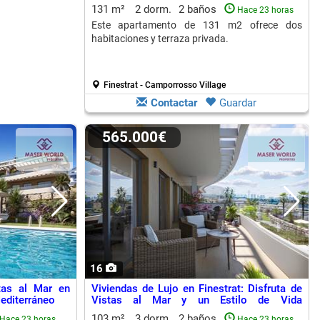
131 m²
2 dorm.
2 baños
Hace 23 horas
Este apartamento de 131 m2 ofrece dos
habitaciones y terraza privada.
Finestrat - Camporrosso Village
Contactar
Guardar
565.000€
16
tas al Mar en
Viviendas de Lujo en Finestrat: Disfruta de
Mediterráneo
Vistas al Mar y un Estilo de Vida
Mediterráneo
103 m²
3 dorm.
2 baños
Hace 23 horas
Hace 23 horas