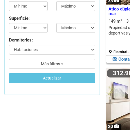
33
Ático dúple
mar
Superficie:
149 m²
3
Propiedad c
deportivas y
Dormitorios:
Finestrat -
Conta
Más filtros
312.
Actualizar
20