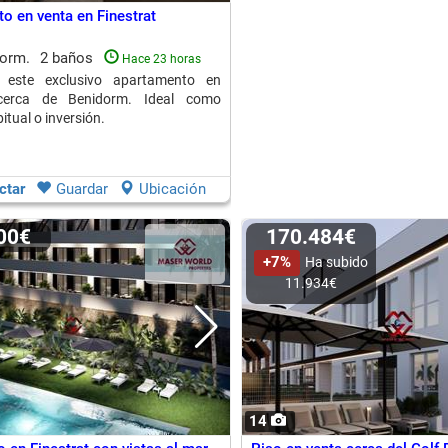
o en venta en Finestrat
dorm.
2 baños
Hace 23 horas
n este exclusivo apartamento en
 cerca de Benidorm. Ideal como
itual o inversión.
ctar
Guardar
Ubicación
900€
170.484€
+7%
Ha subido
11.934€
14