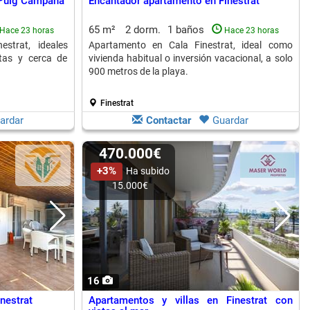
f Puig Campana
Encantador apartamento en Finestrat
65 m²
2 dorm.
1 baños
Hace 23 horas
Hace 23 horas
strat, ideales
Apartamento en Cala Finestrat, ideal como
stas y cerca de
vivienda habitual o inversión vacacional, a solo
900 metros de la playa.
Finestrat
ardar
Contactar
Guardar
470.000€
+3%
Ha subido
15.000€
16
nestrat
Apartamentos y villas en Finestrat con