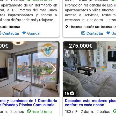
 apartamento de un dormitorio en
Promoción residencial de lujo e
trat, a 100 metros del mar. Buen
apartamentos y villas nuevas, 
stas impresionantes y acceso a
acceso a servicios, restaur
l para disfrutar del sol y relajarse.
cercanas a Benidorm. Entor
privilegiado.
 Cala Finestrat
Finestrat - Balcón De Finestrat-T
Contactar
Guardar
Contactar
Gu
000€
275.000€
16
rno y Luminoso de 1 Dormitorio
Descubre este moderno piso
a Privada y Piscina Comunitaria
confort en cada rincón
dorm.
2 baños
103 m²
2 dorm.
2 baños
Hace 23 horas