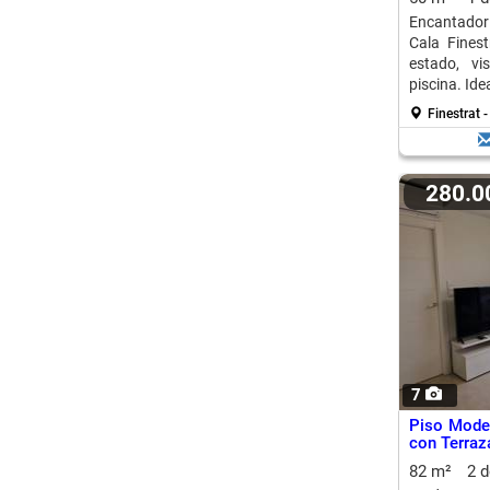
Encantador
Cala Fines
estado, vi
piscina. Idea
Finestrat -
280.
7
Piso Mode
con Terraz
82 m²
2 