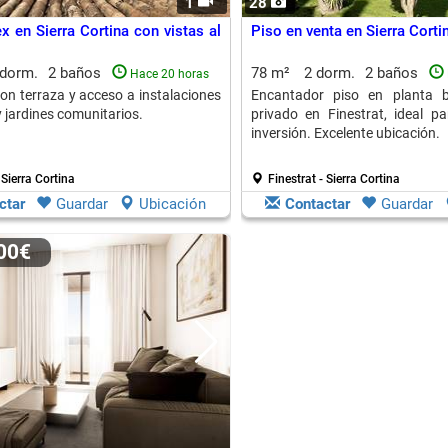
1
28
x en Sierra Cortina con vistas al
Piso en venta en Sierra Cortin
 dorm.
2 baños
78 m²
2 dorm.
2 baños
Hace 20 horas
on terraza y acceso a instalaciones
Encantador piso en planta b
 jardines comunitarios.
privado en Finestrat, ideal pa
inversión. Excelente ubicación.
 Sierra Cortina
Finestrat - Sierra Cortina
ctar
Guardar
Ubicación
Contactar
Guardar
900€