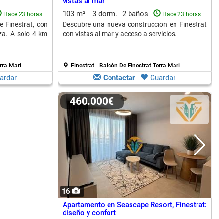
vistas al mar
103 m²
3 dorm.
2 baños
Hace 23 horas
Hace 23 horas
e Finestrat, con
Descubre una nueva construcción en Finestrat
za. A solo 4 km
con vistas al mar y acceso a servicios.
erra Mari
Finestrat - Balcón De Finestrat-Terra Mari
ardar
Contactar
Guardar
460.000€
16
Apartamento en Seascape Resort, Finestrat:
diseño y confort