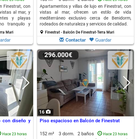
n Finestrat, con
Apartamentos y villas de lujo en Finestrat, con
vistas al mar, y
vistas al mar, ofrecen un estilo de vida
antes y playas
mediterráneo exclusivo cerca de Benidorm,
no tranquilo y
rodeados de naturaleza y servicios de calidad.
erra Mari
Finestrat - Balcón De Finestrat-Terra Mari
ardar
Contactar
Guardar
296.000€
16
 con diseño y
Piso espacioso en Balcón de Finestrat
152 m²
3 dorm.
2 baños
Hace 23 horas
Hace 23 horas