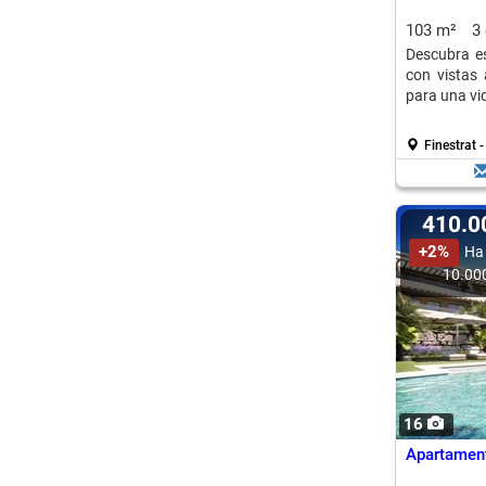
103 m²
3
Descubra es
con vistas 
para una vid
Finestrat 
410.
+2%
Ha
10.00
16
Apartamento