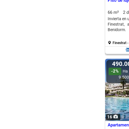
Piso de luj
66 m²
2 
Invierta en
Finestrat,
Benidorm.
Finestrat 
490.
-2%
Ha 
9.50
16
Apartamento