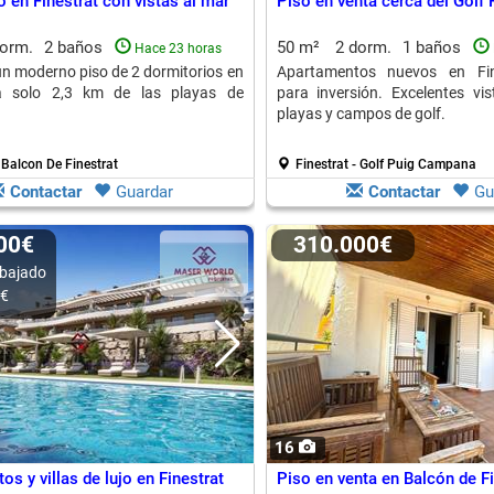
o en Finestrat con vistas al mar
Piso en venta cerca del Gol
dorm.
2 baños
50 m²
2 dorm.
1 baños
Hace 23 horas
 un moderno piso de 2 dormitorios en
Apartamentos nuevos en Fine
 a solo 2,3 km de las playas de
para inversión. Excelentes vi
playas y campos de golf.
- Balcon De Finestrat
Finestrat - Golf Puig Campana
Contactar
Guardar
Contactar
Gu
000€
310.000€
bajado
0€
16
s y villas de lujo en Finestrat
Piso en venta en Balcón de Fi