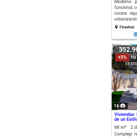
Moderno p
funcional, 
cocina eq
urbanizaci
para disfruta
Finestrat
352.
+3%
Ha
13.00
16
Viviendas 
de un Estil
68 m²
2 
Complejo r