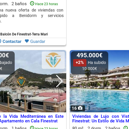
dorm.
2 baños
Hace 23 horas
a nueva oferta de viviendas con
pido a Benidorm y servicios
.
- Balcón De Finestrat-Terra Mari
Contactar
Guardar
500€
495.000€
+2%
bajado
Ha subido
0€
10.000€
16
e la Vida Mediterránea en Este
Viviendas de Lujo con Vis
partamento en Cala Finestrat
Finestrat: Un Estilo de Vida 
dorm.
1 baños
80 m²
2 dorm.
2 baños
Hace 23 horas