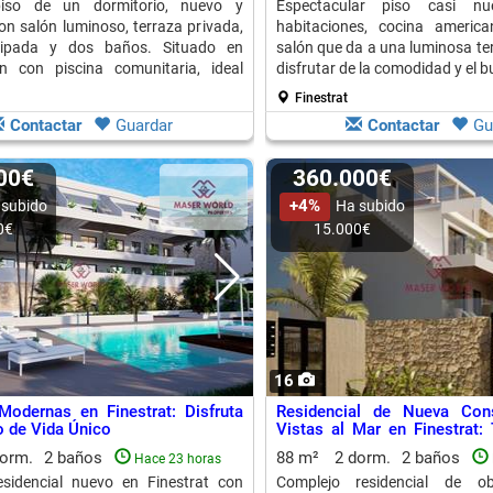
iso de un dormitorio, nuevo y
Espectacular piso casi n
con salón luminoso, terraza privada,
habitaciones, cocina americ
uipada y dos baños. Situado en
salón que da a una luminosa ter
ón con piscina comunitaria, ideal
disfrutar de la comodidad y el b
r al aire libre.
Finestrat
Contactar
Guardar
Contactar
Gu
900€
360.000€
+4%
 subido
Ha subido
0€
15.000€
16
Modernas en Finestrat: Disfruta
Residencial de Nueva Con
o de Vida Único
Vistas al Mar en Finestrat:
Confort y Modernidad
dorm.
2 baños
88 m²
2 dorm.
2 baños
Hace 23 horas
esidencial nuevo en Finestrat con
Complejo residencial de 