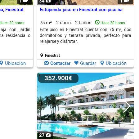
1
34
1
a, Finestrat
Estupendo piso en Finestrat con piscina
75 m²
2 dorm.
2 baños
Hace 20 horas
Hace 20 horas
aja con jardín
Este piso en Finestrat cuenta con 75 m², dos
ra residencia o
dormitorios y terraza privada, perfecto para
relajarse y disfrutar.
Finestrat
Ubicación
Contactar
Guardar
Ubicación
352.900€
27