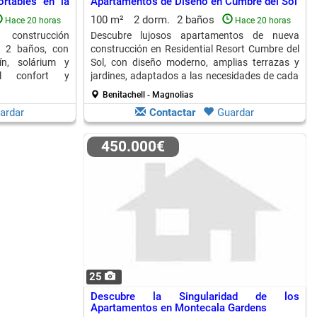
rtables en la
Apartamentos de Diseño en Cumbre del Sol
100 m²
2 dorm.
2 baños
Hace 20 horas
Hace 20 horas
construcción
Descubre lujosos apartamentos de nueva
y 2 baños, con
construcción en Residential Resort Cumbre del
dín, solárium y
Sol, con diseño moderno, amplias terrazas y
al confort y
jardines, adaptados a las necesidades de cada
terránea.
familia.
Benitachell - Magnolias
ardar
Contactar
Guardar
450.000€
25
Descubre la Singularidad de los
Apartamentos en Montecala Gardens