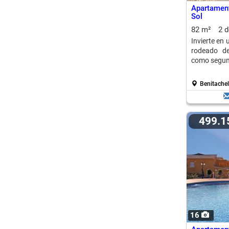
Apartamen
Sol
82 m²
2 
Invierte en
rodeado de
como segund
Benitachel
499.
16