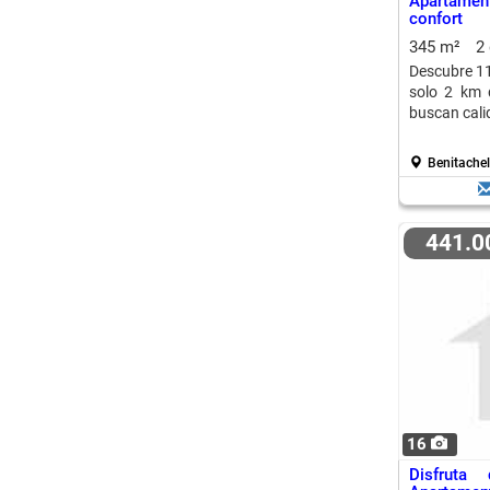
Apartamen
confort
345 m²
2
Descubre 11
solo 2 km d
buscan cali
Benitachel
441.
16
Disfruta