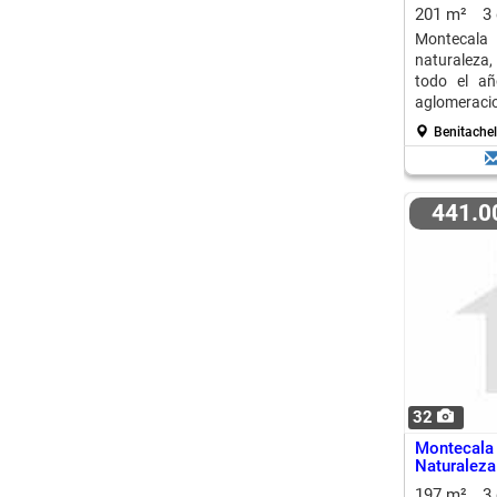
201 m²
3
Montecal
naturaleza, 
todo el añ
aglomeraci
exclusivo.
Benitachel
441.
32
Montecal
Naturaleza
197 m²
3