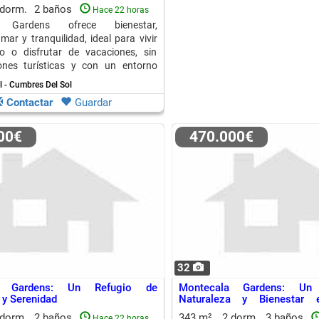
 dorm.
2 baños
Hace 22 horas
a Gardens ofrece bienestar,
mar y tranquilidad, ideal para vivir
o o disfrutar de vacaciones, sin
ones turísticas y con un entorno
l - Cumbres Del Sol
Contactar
Guardar
000€
470.000€
32
a Gardens: Un Refugio de
Montecala Gardens: Un
 y Serenidad
Naturaleza y Bienestar
Valenciana
 dorm.
2 baños
343 m²
2 dorm.
3 baños
Hace 22 horas