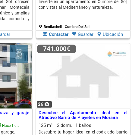
l Sol ofrecen
Invierte en un apartamento en Cumbre del Sol,
mar. Montecala
con vistas al Mediterráneo y naturaleza.
único y amplias
vida cómoda y
Benitachell - Cumbre Del Sol
ardar
Contactar
Guardar
Ubicación
741.000€
26
raza y garaje
Descubre el Apartamento Ideal en el
Atractivo Barrio de Playetes en Moraira
125 m²
2 dorm.
1 baños
Hace 1 día
 garage.
Descubre tu hogar ideal en el codiciado barrio