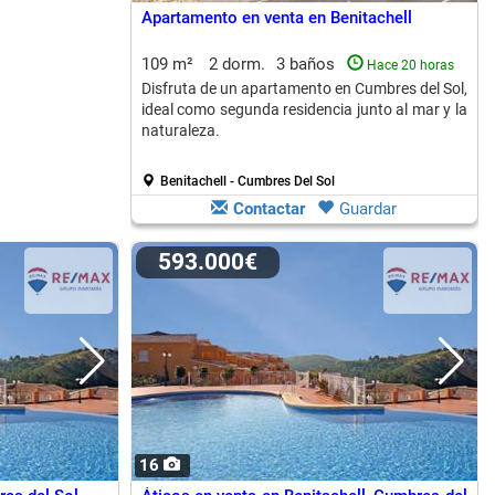
Apartamento en venta en Benitachell
109 m²
2 dorm.
3 baños
Hace 20 horas
Disfruta de un apartamento en Cumbres del Sol,
ideal como segunda residencia junto al mar y la
naturaleza.
Benitachell - Cumbres Del Sol
Contactar
Guardar
593.000€
16