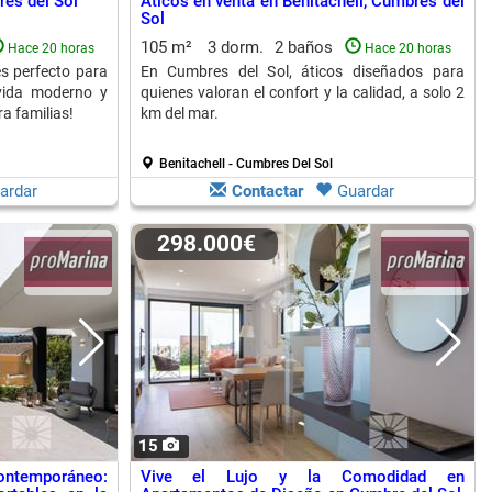
res del Sol
Áticos en venta en Benitachell, Cumbres del
Sol
105 m²
3 dorm.
2 baños
Hace 20 horas
Hace 20 horas
es perfecto para
En Cumbres del Sol, áticos diseñados para
vida moderno y
quienes valoran el confort y la calidad, a solo 2
ra familias!
km del mar.
Benitachell - Cumbres Del Sol
ardar
Contactar
Guardar
298.000€
15
ntemporáneo:
Vive el Lujo y la Comodidad en