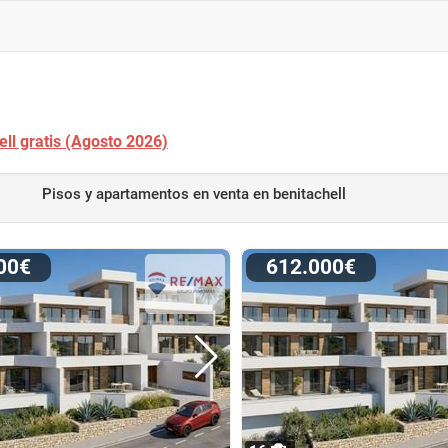
ell gratis (Agosto 2026)
Pisos y apartamentos en venta
en benitachell
000€
612.000€