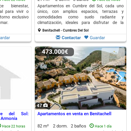
e bienestar,
Apartamentos en Cumbre del Sol, cada uno
al para vivir o
único, con amplios espacios, terrazas y
torno exclusivo
comodidades como suelo radiante y
 mar.
climatización, ideales para disfrutar de la
belleza natural junto al mar.
Benitachell - Cumbres Del Sol
ardar
Contactar
Guardar
473.000€
47
re del Sol:
Apartamentos en venta en Benitachell
a Armonía
82 m²
2 dorm.
2 baños
Hace 22 horas
Hace 1 día