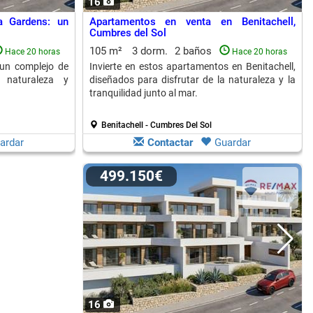
16
a Gardens: un
Apartamentos en venta en Benitachell,
Cumbres del Sol
105 m²
3 dorm.
2 baños
Hace 20 horas
Hace 20 horas
un complejo de
Invierte en estos apartamentos en Benitachell,
 naturaleza y
diseñados para disfrutar de la naturaleza y la
tranquilidad junto al mar.
Benitachell - Cumbres Del Sol
ardar
Contactar
Guardar
499.150€
16