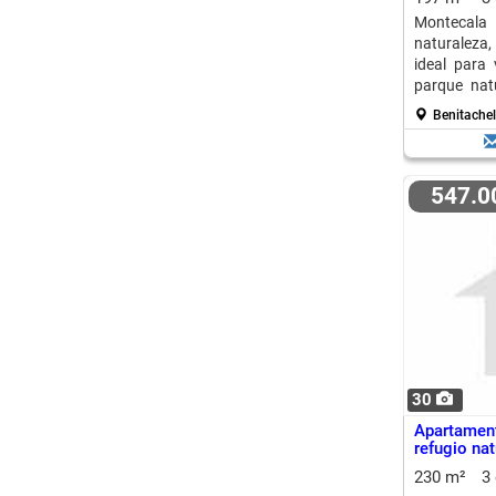
Montecal
naturaleza,
ideal para 
parque nat
turísticas.
Benitachel
547.
30
Apartame
refugio nat
230 m²
3