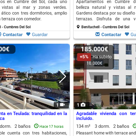
os en Cumbre del Sol, cada uno
Apartamentos en Cumbre de
 vistas al mar y zonas verdes.
belleza natural y vistas al 
ático con tres dormitorios, amplio
Gardens destaca por su diseño 
n terraza con comedor.
terrazas. Disfruta de una 
placentera.
l - Cumbres Del Sol
Benitachell - Cumbres Del Sol
Contactar
Guardar
Contactar
Gu
000€
185.000€
+5%
Ha subido
10.000€
1
1
ta en Teulada: tranquilidad en la
Agradable vivienda con ter
ca
incluido.
 dorm.
2 baños
134 m²
3 dorm.
2 baños
Hace 17 horas
ble cuenta con tres habitaciones,
Pleasant home with terrace and