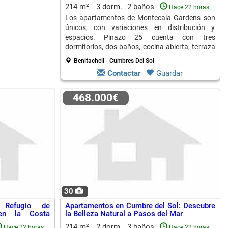
214 m²
3 dorm.
2 baños
Hace 22 horas
Los apartamentos de Montecala Gardens son
únicos, con variaciones en distribución y
espacios. Pinazo 25 cuenta con tres
dormitorios, dos baños, cocina abierta, terraza
y jardín, todo con climatización eficiente.
Benitachell - Cumbres Del Sol
Contactar
Guardar
468.000€
30
 Refugio de
Apartamentos en Cumbre del Sol: Descubre
 en la Costa
la Belleza Natural a Pasos del Mar
214 m²
2 dorm.
3 baños
Hace 22 horas
Hace 22 horas