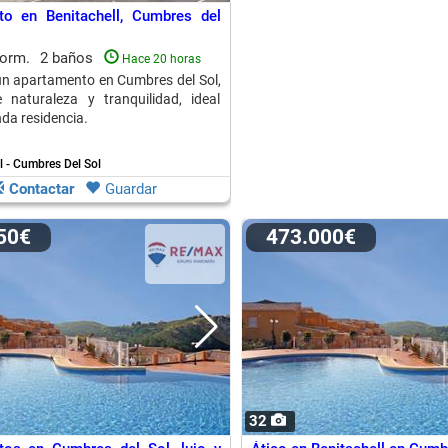
to en Benitachell, Cumbres del
dorm.
2 baños
Hace 20 horas
 un apartamento en Cumbres del Sol,
 naturaleza y tranquilidad, ideal
a residencia.
l - Cumbres Del Sol
Contactar
Guardar
150€
473.000€
32