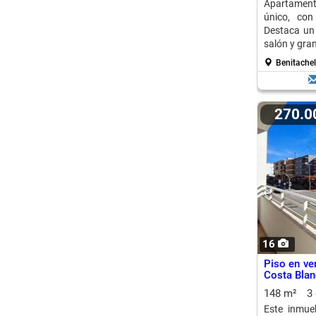
Apartament
único, con
Destaca un 
salón y gra
Benitachel
270.
16
Piso en ven
Costa Blan
148 m²
3
Este inmue