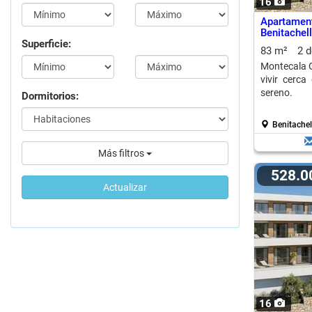
16
Apartam
Benitachell
Superficie:
83 m²
2 
Montecala 
vivir cerca
sereno.
Dormitorios:
Benitachel
Más filtros
528.
Actualizar
16