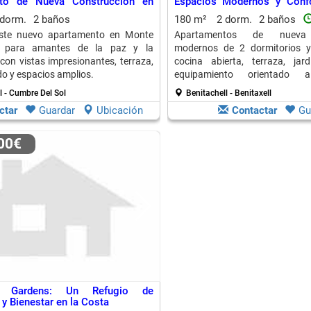
to de Nueva Construcción en
Espacios Modernos y Confo
a
Costa
 dorm.
2 baños
180 m²
2 dorm.
2 baños
ste nuevo apartamento en Monte
Apartamentos de nueva 
al para amantes de la paz y la
modernos de 2 dormitorios 
 con vistas impresionantes, terraza,
cocina abierta, terraza, jar
do y espacios amplios.
equipamiento orientado 
aprovechamiento de la luz medi
l - Cumbre Del Sol
Benitachell - Benitaxell
ctar
Guardar
Ubicación
Contactar
Gu
000€
a Gardens: Un Refugio de
 y Bienestar en la Costa