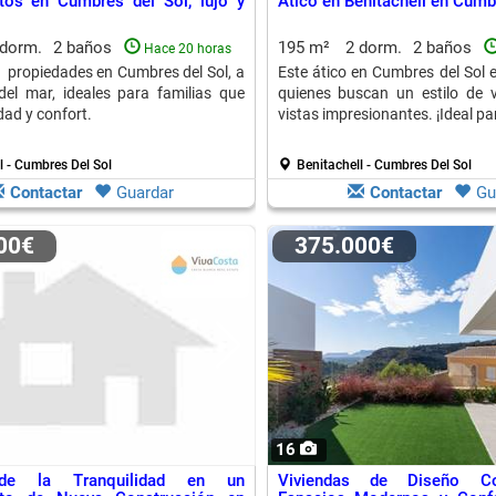
tos en Cumbres del Sol, lujo y
Ático en Benitachell en Cumb
 dorm.
2 baños
195 m²
2 dorm.
2 baños
Hace 20 horas
 propiedades en Cumbres del Sol, a
Este ático en Cumbres del Sol 
el mar, ideales para familias que
quienes buscan un estilo de 
dad y confort.
vistas impresionantes. ¡Ideal pa
l - Cumbres Del Sol
Benitachell - Cumbres Del Sol
Contactar
Guardar
Contactar
Gu
000€
375.000€
16
 de la Tranquilidad en un
Viviendas de Diseño Co