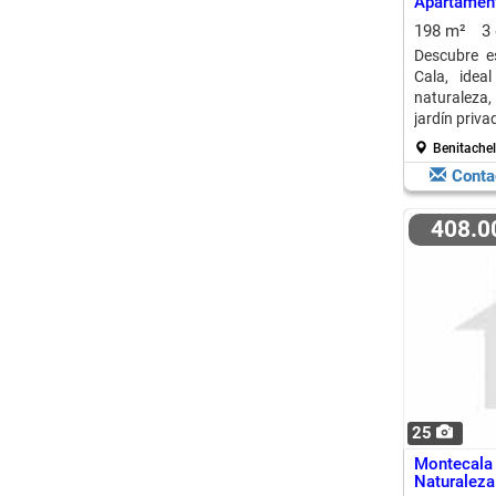
Apartamen
Monte Cal
198 m²
3
Descubre e
Cala, ide
naturaleza,
jardín priva
Benitachel
Conta
408.
25
Montecal
Naturaleza