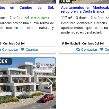
16
entos en Cumbre del Sol,
Apartamentos en Montecal
refugio en la Costa Blanca
dorm.
2 baños
117 m²
3 dorm.
2 baños
Hace 20 horas
Gardens ofrece una nueva forma de
Descubre Montecala Gardens, 
 del mar, en un entorno natural y
apartamentos que combina
modernidad en Benitachell.
l - Cumbres Del Sol
Benitachell - Cumbres Del Sol
Contactar
Guardar
Contactar
Gu
000€