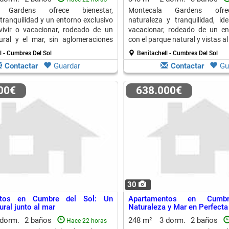
a Gardens ofrece bienestar,
Montecala Gardens ofrec
 tranquilidad y un entorno exclusivo
naturaleza y tranquilidad, ide
vivir o vacacionar, rodeado de un
vacacionar, rodeado de un en
ural y el mar, sin aglomeraciones
con el parque natural y vistas al
l - Cumbres Del Sol
Benitachell - Cumbres Del Sol
Contactar
Guardar
Contactar
Gu
000€
638.000€
30
ntos en Cumbre del Sol: Un
Apartamentos en Cumb
ural junto al mar
Naturaleza y Mar en Perfect
 dorm.
2 baños
248 m²
3 dorm.
2 baños
Hace 22 horas