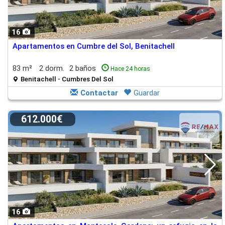
16
Apartamentos en Cumbre del Sol, Benitachell
83 m²
2 dorm.
2 baños
Hace 24 horas
Benitachell - Cumbres Del Sol
Contactar
Guardar
612.000€
16