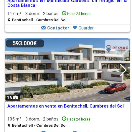
Apartamentos en Montecala Gardens: un refugio en la
Costa Blanca
117 m²
3 dorm.
2 baños
Hace 24 horas
Benitachell - Cumbres Del Sol
Contactar
Guardar
593.000€
16
Apartamentos en venta en Benitachell, Cumbres del Sol
105 m²
3 dorm.
2 baños
Hace 24 horas
Benitachell - Cumbres Del Sol