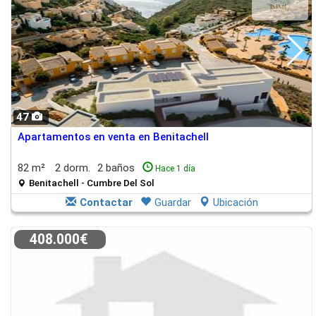
47
Apartamentos en venta en Benitachell
82 m²
2 dorm.
2 baños
Hace 1 día
Benitachell - Cumbre Del Sol
Contactar
Guardar
Ubicación
408.000€