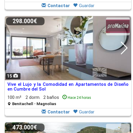
Contactar
Guardar
298.000€
15
Vive el Lujo y la Comodidad en Apartamentos de Diseño
en Cumbre del Sol
100 m²
2 dorm.
2 baños
Hace 24 horas
Benitachell - Magnolias
Contactar
Guardar
473.000€