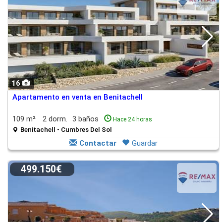
16
Apartamento en venta en Benitachell
109 m²
2 dorm.
3 baños
Hace 24 horas
Benitachell - Cumbres Del Sol
Contactar
Guardar
499.150€