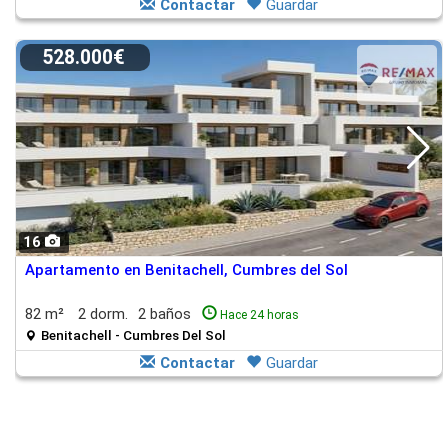
Contactar
Guardar
528.000€
16
Apartamento en Benitachell, Cumbres del Sol
82 m²
2 dorm.
2 baños
Hace 24 horas
Benitachell - Cumbres Del Sol
Contactar
Guardar