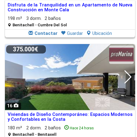
Disfruta de la Tranquilidad en un Apartamento de Nueva
Construcción en Monte Cala
198 m²
3 dorm.
2 baños
Benitachell - Cumbre Del Sol
Contactar
Guardar
Ubicación
375.000€
16
Viviendas de Diseño Contemporáneo: Espacios Modernos
y Confortables en la Costa
180 m²
2 dorm.
2 baños
Hace 24 horas
Benitachell - Benitaxell