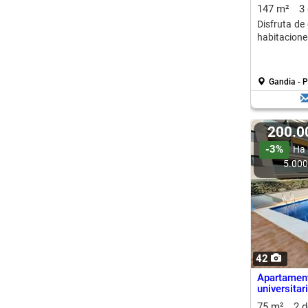
147 m²
3
Disfruta de
habitaciones
Gandia - 
200.
-3%
Ha 
5.00
42
Apartamen
universitar
75 m²
2 