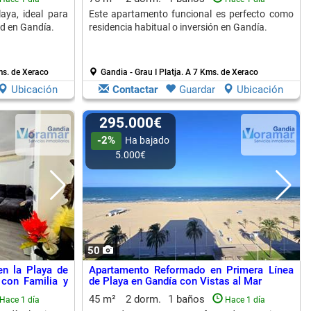
aya, ideal para
Este apartamento funcional es perfecto como
ad en Gandía.
residencia habitual o inversión en Gandía.
s. de Xeraco
Gandia - Grau I Platja.
A 7 Kms. de Xeraco
Ubicación
Contactar
Guardar
Ubicación
295.000€
-2%
Ha bajado
5.000€
50
n la Playa de
Apartamento Reformado en Primera Línea
 con Familia y
de Playa en Gandía con Vistas al Mar
45 m²
2 dorm.
1 baños
Hace 1 día
Hace 1 día