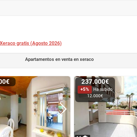
 Xeraco gratis (Agosto 2026)
Apartamentos en venta
en xeraco
000€
237.000€
+5%
Ha subido
12.000€