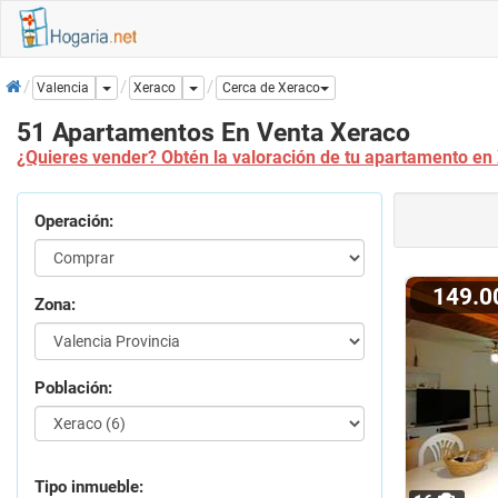
Inicio
Dropdown
Dropdown
Xeraco
Valencia
Cerca de Xeraco
51 Apartamentos En Venta Xeraco
¿Quieres vender? Obtén la valoración de tu apartamento en
Operación:
149.
Zona:
Población:
Tipo inmueble: