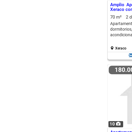
Amplio Ap
Xeraco con
70 m²
2 
Apartamen
dormitorios
acondicionad
Xeraco
180.
10