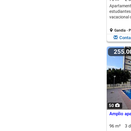
Apartame
estudiante
vacacional o
Gandia - 
Conta
255.
50
Amplio apa
96 m²
3 