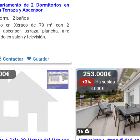
artamento de 2 Dormitorios en
 Terraza y Ascensor
dorm.
2 baños
to en Xeraco de 70 m² con 2
, ascensor, terraza, plancha, aire
o en salón y televisión.
Contactar
Guardar
000€
253.000€
+3%
Ha subido
8.000€
16