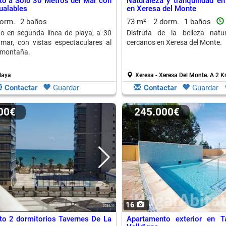
o a Solo 30 Metros del Mar con
Naturaleza y tranquilidad e
ualables
en Xeresa del Monte
dorm.
2 baños
73 m²
2 dorm.
1 baños
o en segunda línea de playa, a 30
Disfruta de la belleza natur
mar, con vistas espectaculares al
cercanos en Xeresa del Monte.
 montaña.
laya
Xeresa - Xeresa Del Monte.
A 2 K
Contactar
Guardar
Contactar
Guardar
000€
245.000€
16
o 2 dormitorios Tavernes De La
Apartamento exterior en T