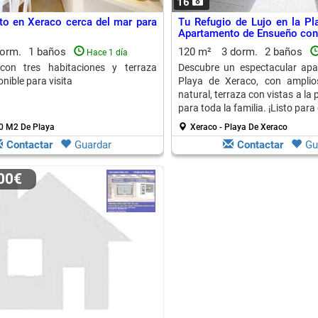
16
o en Xeraco cerca del mar para
Tu Refugio de Lujo en la Pl
Apartamento de Ensueño con 
dorm.
1 baños
120 m²
3 dorm.
2 baños
Hace 1 día
con tres habitaciones y terraza
Descubre un espectacular apa
nible para visita
Playa de Xeraco, con amplios
natural, terraza con vistas a la 
para toda la familia. ¡Listo para 
50 M2 De Playa
Xeraco - Playa De Xeraco
Contactar
Guardar
Contactar
Gu
000€