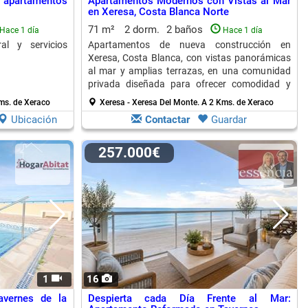
n apartamentos
Apartamentos Modernos con Vistas al Mar
en Xeresa, Costa Blanca Norte
71 m²
2 dorm.
2 baños
Hace 1 día
Hace 1 día
al y servicios
Apartamentos de nueva construcción en
Xeresa, Costa Blanca, con vistas panorámicas
al mar y amplias terrazas, en una comunidad
privada diseñada para ofrecer comodidad y
conexión con la naturaleza.
ms. de Xeraco
Xeresa - Xeresa Del Monte.
A 2 Kms. de Xeraco
Ubicación
Contactar
Guardar
257.000€
1
16
avernes de la
Despierta cada Día Frente al Mar: