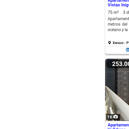
Apartament
Vistas Inig
75 m²
3 
Apartament
metros del 
océano y la
Xeraco - P
253.
16
Apartament