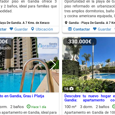
ntador piso en Gandía ofrece 3
Oportunidad en la playa de G
 y 2 baños, ideal para familias que
piso reformado en urbanizaci
odidad.
tres amplios dormitorios, baño
y cocina americana equipada, l
a vivir.
Playa De Gandia.
A 7 Kms. de Xeraco
Gandia - Playa De Gandia.
A 7 Km
ctar
Guardar
Ubicación
Contactar
Guardar
000€
330.000€
bajado
0€
16
o en Gandia, Grau i Platja
Descubre tu nuevo hogar e
Gandía: apartamento c
excelentes servicios
dorm.
2 baños
100 m²
3 dorm.
2 baños
Hace 1 día
 apartamento en Gandia, ideal para
Apartamento en Gandía de 100