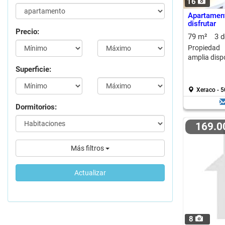
16
Apartament
disfrutar
Precio:
79 m²
3 
Propiedad 
amplia dispo
Superficie:
Xeraco - 
Dormitorios:
169.
Más filtros
Actualizar
8