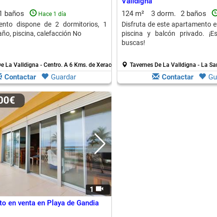
Valldigna
1 baños
124 m²
3 dorm.
2 baños
Hace 1 día
ento dispone de 2 dormitorios, 1
Disfruta de este apartamento e
ño, piscina, calefacción No
piscina y balcón privado. ¡E
buscas!
e La Valldigna - Centro.
A 6 Kms. de Xeraco
Tavernes De La Valldigna - La Sa
Contactar
Guardar
Contactar
Gu
000€
1
o en venta en Playa de Gandia