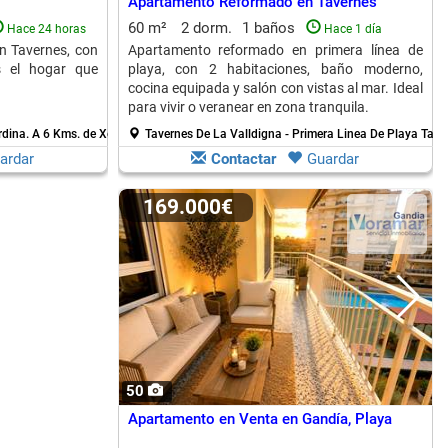
Apartamento Reformado en Tavernes
60 m²
2 dorm.
1 baños
Hace 24 horas
Hace 1 día
n Tavernes, con
Apartamento reformado en primera línea de
s el hogar que
playa, con 2 habitaciones, baño moderno,
cocina equipada y salón con vistas al mar. Ideal
para vivir o veranear en zona tranquila.
rdina.
A 6 Kms. de Xeraco
Tavernes De La Valldigna - Primera Linea De Playa Tave
ardar
Contactar
Guardar
169.000€
50
Apartamento en Venta en Gandía, Playa