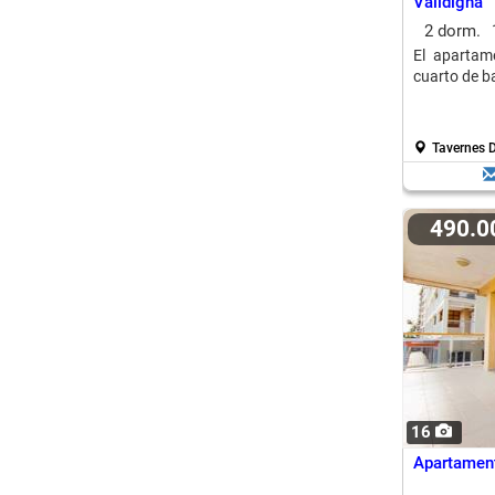
Valldigna
2 dorm.
El apartam
cuarto de ba
Tavernes D
490.
16
Apartament