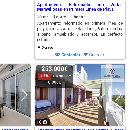
Apartamento Reformado con Vistas
Maravillosas en Primera Línea de Playa
70 m²
3 dorm.
2 baños
Apartamento reformado en primera línea de
playa, con vistas espectaculares, 3 dormitorios,
1 baño, amueblado y ascensor. En perfecto
estado.
Xeraco
Contactar
Guardar
253.000€
+3%
Ha subido
8.000€
16