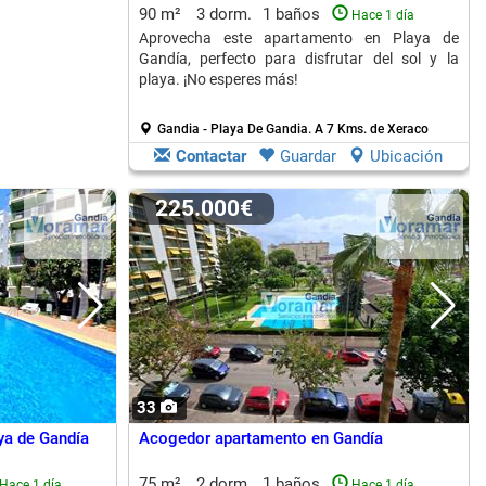
90 m²
3 dorm.
1 baños
Hace 1 día
Aprovecha este apartamento en Playa de
Gandía, perfecto para disfrutar del sol y la
playa. ¡No esperes más!
Gandia - Playa De Gandia.
A 7 Kms. de Xeraco
Contactar
Guardar
Ubicación
225.000€
33
ya de Gandía
Acogedor apartamento en Gandía
75 m²
2 dorm.
1 baños
Hace 1 día
Hace 1 día