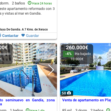
 dorm.
2 baños
Hace 24 horas
 este apartamento reformado con 3
 y vistas al mar en Gandia.
Playa De Gandia.
A 7 Kms. de Xeraco
Contactar
Guardar
000€
260.000€
-4%
bajado
Ha bajado
0€
10.000€
50
to seminuevo en Gandía, zona
Venta de apartamento en Pla
ia
dorm.
1 baños
85 m²
3 dorm.
2 baños
Hace 1 día