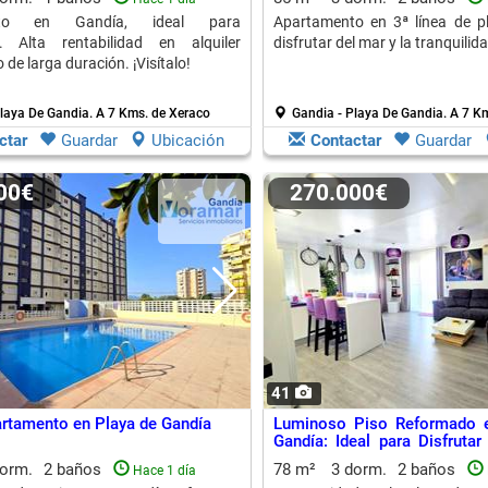
nto en Gandía, ideal para
Apartamento en 3ª línea de pl
s. Alta rentabilidad en alquiler
disfrutar del mar y la tranquilid
 de larga duración. ¡Visítalo!
Playa De Gandia.
A 7 Kms. de Xeraco
Gandia - Playa De Gandia.
A 7 Km
ctar
Guardar
Ubicación
Contactar
Guardar
000€
270.000€
41
rtamento en Playa de Gandía
Luminoso Piso Reformado e
Gandía: Ideal para Disfrutar
Amigos
dorm.
2 baños
78 m²
3 dorm.
2 baños
Hace 1 día