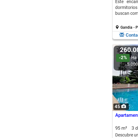
Este enca
dormitorios
buscan com
Gandia - 
Conta
260.
-2%
Ha 
5.00
45
Apartament
95 m²
3 
Descubre un