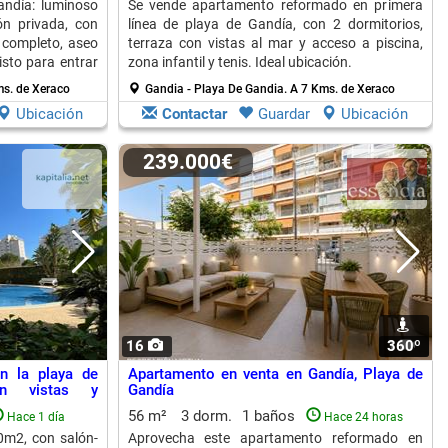
andía: luminoso
Se vende apartamento reformado en primera
ón privada, con
línea de playa de Gandía, con 2 dormitorios,
 completo, aseo
terraza con vistas al mar y acceso a piscina,
isto para entrar
zona infantil y tenis. Ideal ubicación.
s. de Xeraco
Gandia - Playa De Gandia.
A 7 Kms. de Xeraco
Ubicación
Contactar
Guardar
Ubicación
239.000€
16
360º
1
n la playa de
Apartamento en venta en Gandía, Playa de
on vistas y
Gandía
56 m²
3 dorm.
1 baños
Hace 1 día
Hace 24 horas
m2, con salón-
Aprovecha este apartamento reformado en