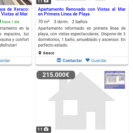
11
aya de Xeraco:
Apartamento Renovado con Vistas al Mar
Vistas al Mar
en Primera Línea de Playa
70 m²
3 dorm.
2 baños
Hace 1 día
rtamento en la
Apartamento reformado en primera línea de
 espacios, luz
playa, con vistas espectaculares. Dispone de 3
piscina y confort
dormitorios, 1 baño, amueblado y ascensor. En
disfrutar!
perfecto estado.
Xeraco
ardar
Contactar
Guardar
215.000€
11