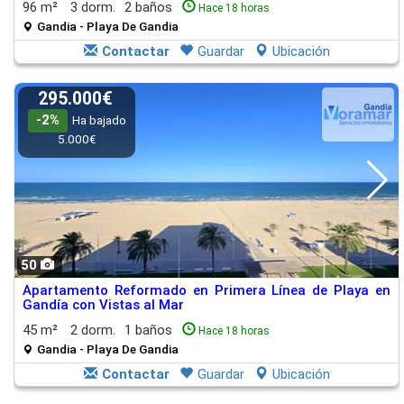
96 m²
3 dorm.
2 baños
Hace 18 horas
Gandia - Playa De Gandia
Contactar
Guardar
Ubicación
295.000€
-2%
Ha bajado
5.000€
50
Apartamento Reformado en Primera Línea de Playa en
Gandía con Vistas al Mar
45 m²
2 dorm.
1 baños
Hace 18 horas
Gandia - Playa De Gandia
Contactar
Guardar
Ubicación