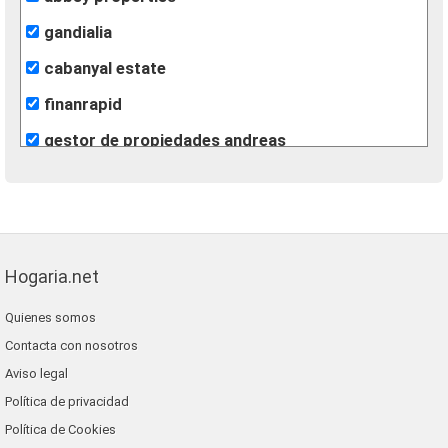
gandialia
cabanyal estate
finanrapid
gestor de propiedades andreas
centroplaya
voramar gandia servicios inmobiliarios
inmobiliaria milpisos
Hogaria.net
kapitalia inmobiliaria ontinyent
Quienes somos
inmobiliaria chispa
Contacta con nosotros
romer playa inmobiliaria
Aviso legal
Política de privacidad
Política de Cookies