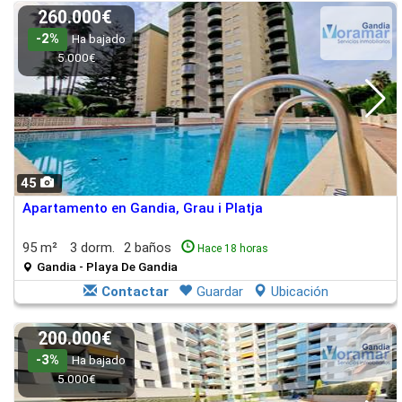
260.000€
-2%
Ha bajado
5.000€
45
Apartamento en Gandia, Grau i Platja
95 m²
3 dorm.
2 baños
Hace 18 horas
Gandia - Playa De Gandia
Contactar
Guardar
Ubicación
200.000€
-3%
Ha bajado
5.000€