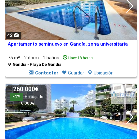
42
Apartamento seminuevo en Gandía, zona universitaria
75 m²
2 dorm.
1 baños
Hace 18 horas
Gandia - Playa De Gandia
Contactar
Guardar
Ubicación
260.000€
-4%
Ha bajado
10.000€