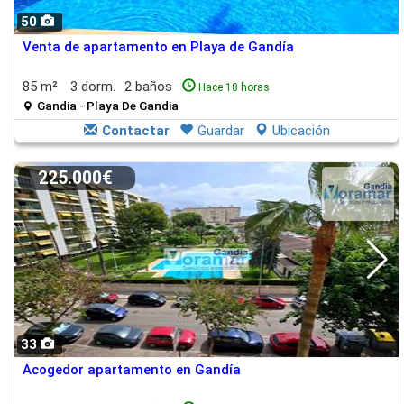
50
Venta de apartamento en Playa de Gandía
85 m²
3 dorm.
2 baños
Hace 18 horas
Gandia - Playa De Gandia
Contactar
Guardar
Ubicación
225.000€
33
Acogedor apartamento en Gandía