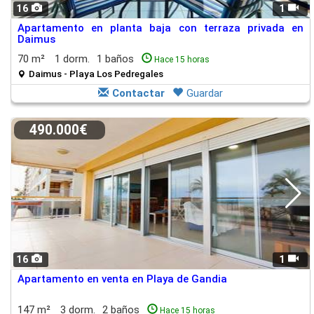
16
1
Apartamento en planta baja con terraza privada en
Daimus
70 m²
1 dorm.
1 baños
Hace 15 horas
Daimus - Playa Los Pedregales
Contactar
Guardar
490.000€
16
1
Apartamento en venta en Playa de Gandia
147 m²
3 dorm.
2 baños
Hace 15 horas