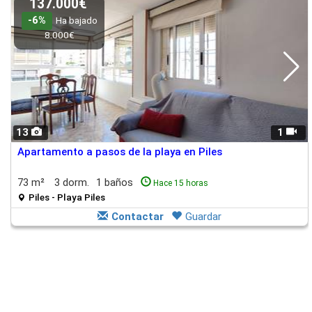
137.000€
-6%
Ha bajado
8.000€
13
1
Apartamento a pasos de la playa en Piles
73 m²
3 dorm.
1 baños
Hace 15 horas
Piles - Playa Piles
Contactar
Guardar