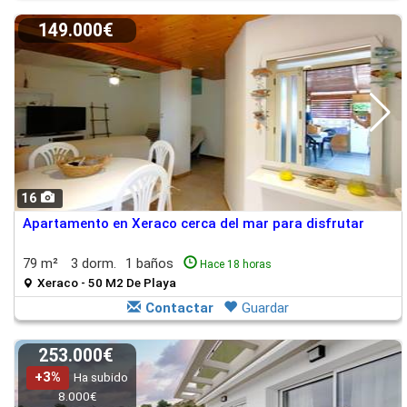
149.000€
16
Apartamento en Xeraco cerca del mar para disfrutar
79 m²
3 dorm.
1 baños
Hace 18 horas
Xeraco - 50 M2 De Playa
Contactar
Guardar
253.000€
+3%
Ha subido
8.000€