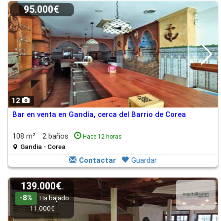
95.000€
12
Bar en venta en Gandía, cerca del Barrio de Corea
108 m²
2 baños
Hace 12 horas
Gandia - Corea
Contactar
Guardar
139.000€
-8%
Ha bajado
11.000€