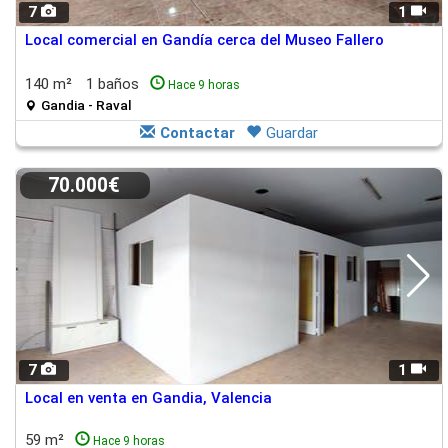
7
1
Local comercial en Gandía cerca del Museo Fallero
140 m²
1 baños
Hace 9 horas
Gandia - Raval
Contactar
Guardar
70.000€
7
1
Local en venta en Gandia, Valencia
59 m²
Hace 9 horas