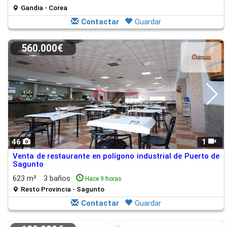
Gandia - Corea
Contactar
Guardar
560.000€
46
1
Venta de restaurante en polígono industrial de Puerto de
Sagunto
623 m²
3 baños
Hace 9 horas
Resto Provincia - Sagunto
Contactar
Guardar