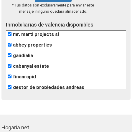
* Tus datos son exclusivamente para enviar este
mensaje, ninguno quedará almacenado.
Inmobiliarias de valencia disponibles
mr. marti projects sl
abbey properties
gandialia
cabanyal estate
finanrapid
gestor de propiedades andreas
centroplaya
voramar gandia servicios inmobiliarios
inmobiliaria milpisos
Hogaria.net
kapitalia inmobiliaria ontinyent