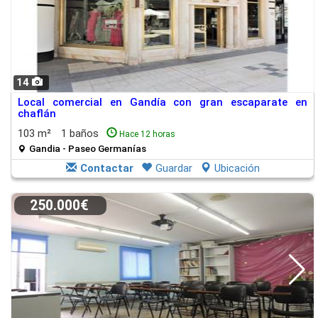
14
Local comercial en Gandía con gran escaparate en
chaflán
103 m²
1 baños
Hace 12 horas
Gandia - Paseo Germanías
Contactar
Guardar
Ubicación
250.000€