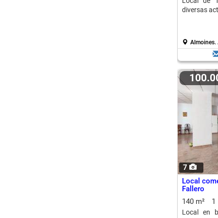
Local de 
diversas act
Almoines.
100.
7
Local come
Fallero
140 m²
1
Local en b