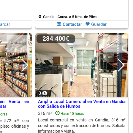
Gandia - Corea.
A 5 Kms. de Piles
ardar
Contactar
Guardar
284.400€
3
 en Venta en
Amplio Local Comercial en Venta en Gandía
sar
con Salida de Humos
316 m²
Hace 10 horas
horas
Local comercial en venta en Gandía, 316 m²
de 572 m², con
construidos y con extracción de humos. Solicita
leto, oficinas y
información y visita.
ón.