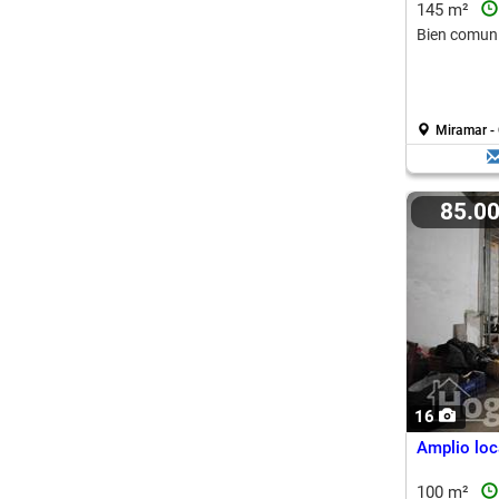
145 m²
Bien comuni
Miramar - 
85.0
16
Amplio loc
100 m²