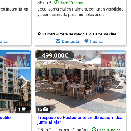
867 m²
Hace 10 horas
rea industrial en
Local comercial en Palmera, con gran visibilidad
y acondicionado para múltiples usos.
Palmera - Costa De Valencia.
A 1 Kms. de Piles
ardar
Contactar
Guardar
499.000€
1
16
pueblo
Traspaso de Restaurante en Ubicación Ideal
junto al Mar
178 m²
2 dorm.
2 baños
Hace 10 horas