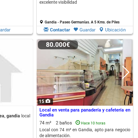
excelente visibilidad
Gandia - Paseo Germanías.
A 5 Kms. de Piles
ardar
Contactar
Guardar
Ubicación
80.000€
15
Local en venta para panadería y cafetería en
Gandia
ea, gandia
local
74 m²
2 baños
Hace 10 horas
Local con 74 m² en Gandia, apto para negocio
de alimentación.