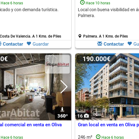
Hace 6 horas
Hace 10 horas
cado y con demanda turística.
Local con buena visibilidad en á
Palmera.
Costa De Valencia.
A 1 Kms. de Piles
Palmera.
A 1 Kms. de Piles
Contactar
Guardar
Contactar
Gu
00€
190.000€
360º
1
16
al comercial en venta en Oliva
Gran local en venta en Oliva 
246 m²
Hace 6 horas
Hace 6 horas