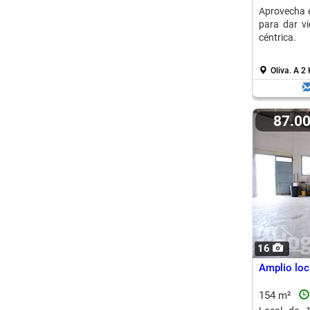
Aprovecha e
para dar v
céntrica.
Oliva.
A 2 
87.0
16
Amplio loc
154 m²