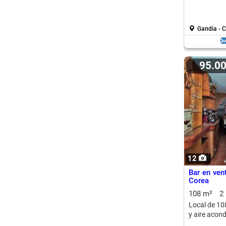
Gandia - C
95.0
12
Bar en ven
Corea
108 m²
2
Local de 10
y aire acon