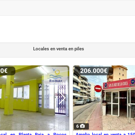
Locales en venta
en piles
00€
206.000€
6
ocal en Planta Baja a Pocos
Amplio local en venta a 15