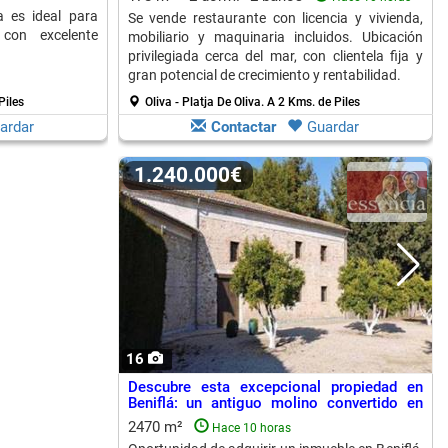
a es ideal para
Se vende restaurante con licencia y vivienda,
con excelente
mobiliario y maquinaria incluidos. Ubicación
privilegiada cerca del mar, con clientela fija y
gran potencial de crecimiento y rentabilidad.
Piles
Oliva - Platja De Oliva.
A 2 Kms. de Piles
ardar
Contactar
Guardar
1.240.000€
16
Descubre esta excepcional propiedad en
Beniflá: un antiguo molino convertido en
salón de celebraciones
2470 m²
Hace 10 horas