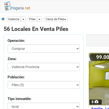
Inicio
Dropdown
Dropdown
Piles
Valencia
Cerca de Piles
56 Locales En Venta Piles
Operación:
99.0
Zona:
Población:
Tipo inmueble:
8
Amplio L