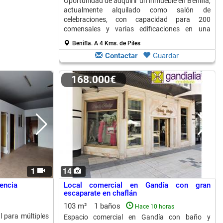
Oportunidad de adquirir un inmueble en Beniflá,
actualmente alquilado como salón de
celebraciones, con capacidad para 200
comensales y varias edificaciones en una
extensa superficie.
Benifla.
A 4 Kms. de Piles
Contactar
Guardar
168.000€
1
14
lencia
Local comercial en Gandía con gran
escaparate en chaflán
103 m²
1 baños
Hace 10 horas
l para múltiples
Espacio comercial en Gandía con baño y