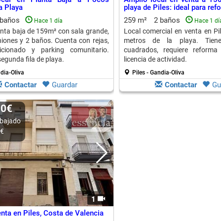
a Playa
playa de Piles: ideal para ref
 baños
259 m²
2 baños
Hace 1 día
Hace 1 dí
anta baja de 159m² con sala grande,
Local comercial en venta en Pi
niones y 2 baños. Cuenta con rejas,
metros de la playa. Tien
icionado y parking comunitario.
cuadrados, requiere reform
egunda fila de playa.
licencia de actividad.
ndia-Oliva
Piles - Gandia-Oliva
Contactar
Guardar
Contactar
Gu
00€
bajado
0€
1
nta en Piles, Costa de Valencia