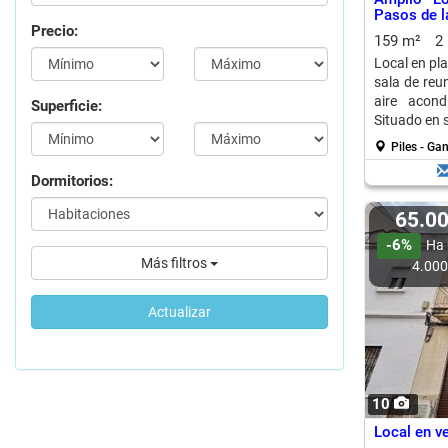
Pasos de l
Precio:
159 m²
2
Local en pl
sala de reu
aire acond
Superficie:
Situado en s
Piles - Ga
Dormitorios:
65.0
-6%
Ha 
Más filtros
4.00
Actualizar
10
Local en ve