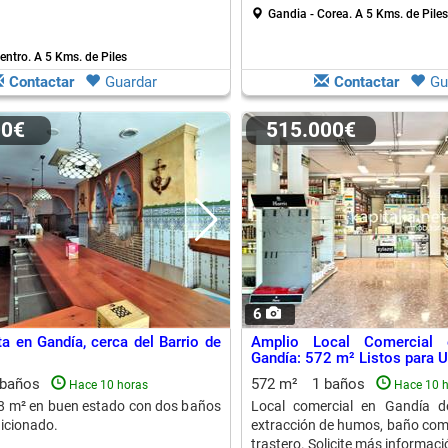
Gandia - Corea.
A 5 Kms. de Piles
entro.
A 5 Kms. de Piles
Contactar
Guardar
Contactar
Gu
00€
515.000€
6
ta en Gandía, cerca del Barrio de
Amplio Local Comercial
Gandía: 572 m² Listos para U
 baños
572 m²
1 baños
Hace 10 horas
Hace 10 
8 m² en buen estado con dos baños
Local comercial en Gandía 
dicionado.
extracción de humos, baño comp
trastero. Solicite más informaci