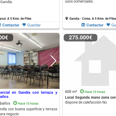
usos comerciales.
 Gandía.
aval.
A 5 Kms. de Piles
Gandia - Corea.
A 5 Kms. de Piles
Contactar
Guardar
Contactar
Gu
000€
275.000€
600 m²
ercial en Gandía con terraza y
Hace 10 horas
baños
Local Segunda mano zona cor
dispone de calefacción No
 baños
Hace 10 horas
ndía con buena superficie y terraza
para negocio