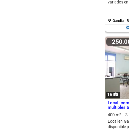
variados en
Gandia - R
250.
16
Local com
múltiples 
400 m²
3
Local en Ga
disponible 