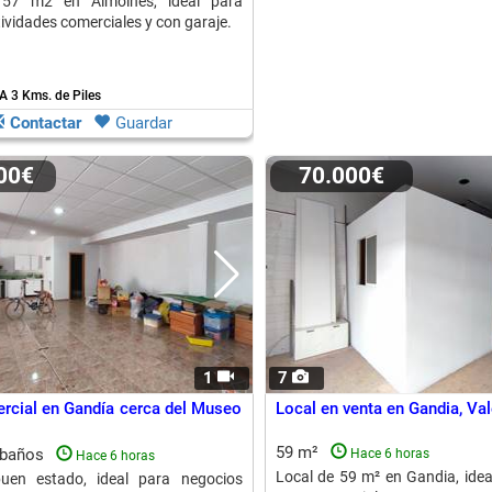
157 m2 en Almoines, ideal para
ividades comerciales y con garaje.
A 3 Kms. de Piles
Contactar
Guardar
000€
70.000€
1
7
rcial en Gandía cerca del Museo
Local en venta en Gandia, Va
59 m²
 baños
Hace 6 horas
Hace 6 horas
Local de 59 m² en Gandia, idea
uen estado, ideal para negocios