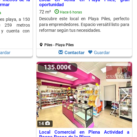
ormar
oportunidad
72 m²
Hace 6 horas
a
Descubre este local en Playa Piles, perfecto
les playa, a 150
para emprendedores. Espacio versátil listo para
e 259 metros
reformar según tus necesidades.
a y cuenta con
Piles - Playa Piles
ardar
Contactar
Guardar
135.000€
14
Local Comercial en Plena Actividad a