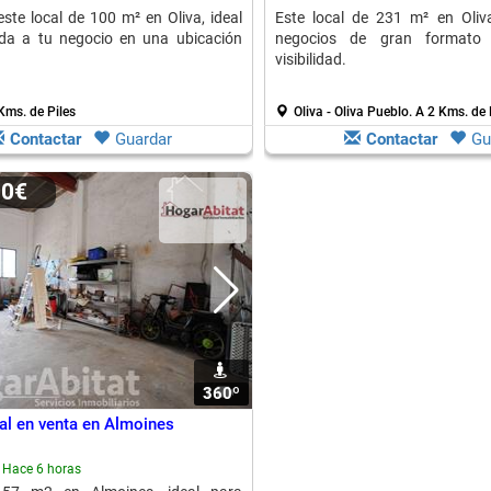
ste local de 100 m² en Oliva, ideal
Este local de 231 m² en Oliv
ida a tu negocio en una ubicación
negocios de gran formato 
visibilidad.
Kms. de Piles
Oliva - Oliva Pueblo.
A 2 Kms. de 
Contactar
Guardar
Contactar
Gu
00€
360º
1
al en venta en Almoines
Hace 6 horas