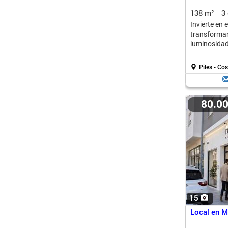
138 m²
3
Invierte en 
transforma
luminosidad
Piles - Co
80.0
15
Local en M