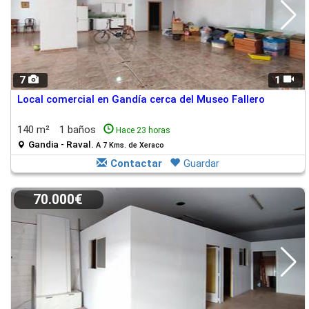
7
1
Local comercial en Gandía cerca del Museo Fallero
140 m²
1 baños
Hace 23 horas
Gandia - Raval.
A 7 Kms. de Xeraco
Contactar
Guardar
70.000€