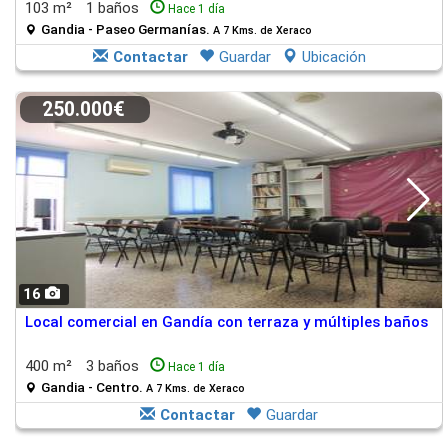
103 m²
1 baños
Hace 1 día
Gandia - Paseo Germanías.
A 7 Kms. de Xeraco
Contactar
Guardar
Ubicación
250.000€
16
Local comercial en Gandía con terraza y múltiples baños
400 m²
3 baños
Hace 1 día
Gandia - Centro.
A 7 Kms. de Xeraco
Contactar
Guardar