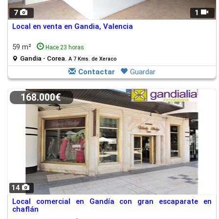
7
1
Local en venta en Gandia, Valencia
59 m²
Hace 23 horas
Gandia - Corea.
A 7 Kms. de Xeraco
Contactar
Guardar
168.000€
14
Local comercial en Gandía con gran escaparate en
chaflán