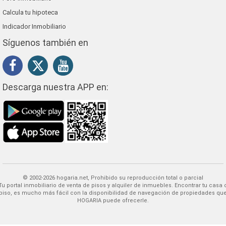
Calcula tu hipoteca
Indicador Inmobiliario
Síguenos también en
Descarga nuestra APP en:
© 2002-2026 hogaria.net, Prohibido su reproducción total o parcial
 alquiler de inmuebles. Encontrar tu casa o
piso, es mucho más fácil con la disponibilidad de navegación de propiedades qu
HOGARIA puede ofrecerle.