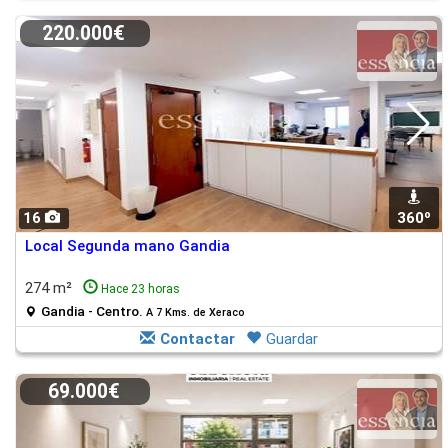
220.000€
16
360º
Local Segunda mano Gandia
274 m²
Hace 23 horas
Gandia - Centro.
A 7 Kms. de Xeraco
Contactar
Guardar
69.000€