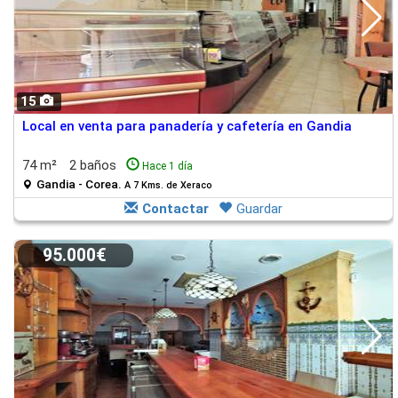
15
Local en venta para panadería y cafetería en Gandia
74 m²
2 baños
Hace 1 día
Gandia - Corea.
A 7 Kms. de Xeraco
Contactar
Guardar
95.000€