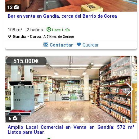
12
Bar en venta en Gandía, cerca del Barrio de Corea
108 m²
2 baños
Hace 1 día
Gandia - Corea.
A 7 Kms. de Xeraco
Contactar
Guardar
515.000€
6
Amplio Local Comercial en Venta en Gandía: 572 m²
Listos para Usar