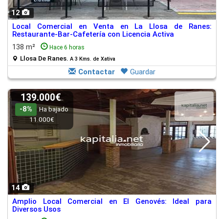
12
Local Comercial en Venta en La Llosa de Ranes:
Restaurante-Bar-Cafetería con Licencia Activa
138 m²
Hace 6 horas
Llosa De Ranes.
A 3 Kms. de Xativa
Contactar
Guardar
139.000€
-8%
Ha bajado
11.000€
14
Amplio Local Comercial en El Genovés: Ideal para
Diversos Usos