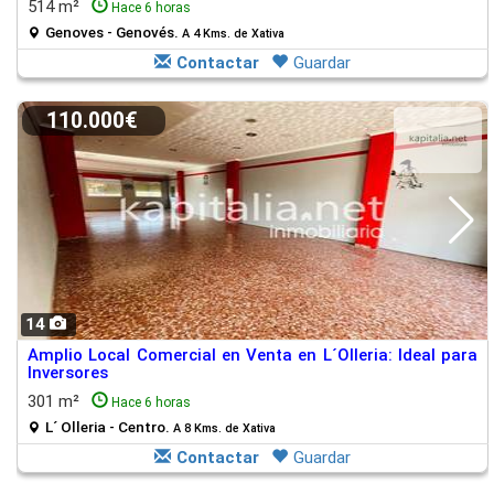
514 m²
Hace 6 horas
Genoves - Genovés.
A 4 Kms. de Xativa
Contactar
Guardar
110.000€
14
Amplio Local Comercial en Venta en L´Olleria: Ideal para
Inversores
301 m²
Hace 6 horas
L´ Olleria - Centro.
A 8 Kms. de Xativa
Contactar
Guardar