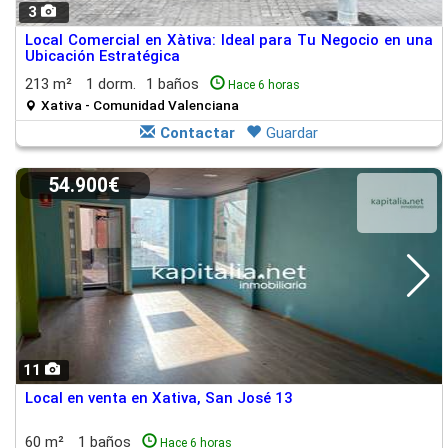
3
Local Comercial en Xàtiva: Ideal para Tu Negocio en una
Ubicación Estratégica
213 m²
1 dorm.
1 baños
Hace 6 horas
Xativa - Comunidad Valenciana
Contactar
Guardar
54.900€
11
Local en venta en Xativa, San José 13
60 m²
1 baños
Hace 6 horas