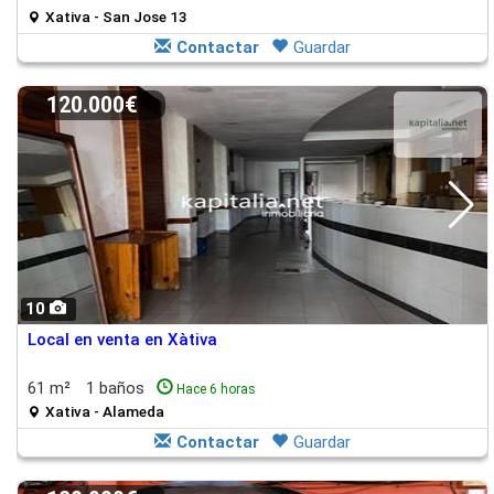
Xativa - San Jose 13
Contactar
Guardar
120.000€
10
Local en venta en Xàtiva
61 m²
1 baños
Hace 6 horas
Xativa - Alameda
Contactar
Guardar