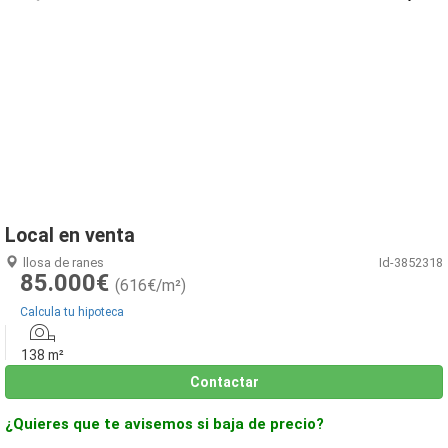
1
/
12
Local en venta
llosa de ranes
Id-3852318
85.000€
(616€/m²)
Calcula tu hipoteca
138 m²
Contactar
¿Quieres que te avisemos si baja de precio?