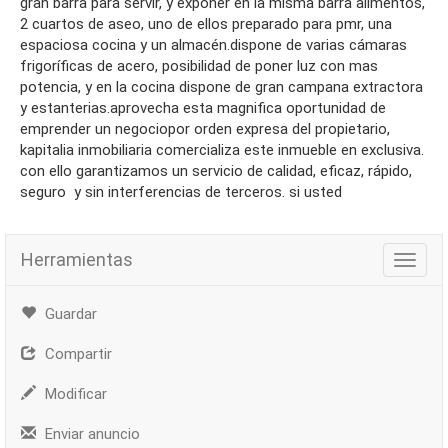
gran barra para servir, y exponer en la misma barra alimentos,
2 cuartos de aseo, uno de ellos preparado para pmr, una
espaciosa cocina y un almacén.dispone de varias cámaras
frigoríficas de acero, posibilidad de poner luz con mas
potencia, y en la cocina dispone de gran campana extractora
y estanterias.aprovecha esta magnifica oportunidad de
emprender un negociopor orden expresa del propietario,
kapitalia inmobiliaria comercializa este inmueble en exclusiva.
con ello garantizamos un servicio de calidad, eficaz, rápido,
seguro y sin interferencias de terceros. si usted
Herramientas
Herra
Guardar
Compartir
Modificar
Enviar anuncio