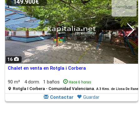
149.900€
16
Chalet en venta en Rotgla i Corbera
90 m²
4 dorm.
1 baños
Hace 6 horas
Rotgla I Corbera - Comunidad Valenciana.
A 3 Kms. de Llosa De Rane
Contactar
Guardar