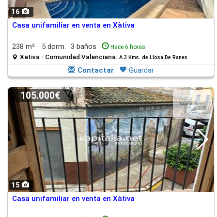
16
Casa unifamiliar en venta en Xàtiva
238 m²
5 dorm.
3 baños
Hace 6 horas
Xativa - Comunidad Valenciana.
A 3 Kms. de Llosa De Ranes
Contactar
Guardar
105.000€
15
Casa unifamiliar en venta en Xàtiva