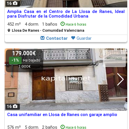
16
Amplia Casa en el Centro de La Llosa de Ranes, Ideal
para Disfrutar de la Comodidad Urbana
452 m²
4 dorm.
1 baños
Hace 6 horas
Llosa De Ranes - Comunidad Valenciana
Contactar
Guardar
179.000€
-1%
Ha bajado
1.000€
16
Casa unifamiliar en Llosa de Ranes con garaje amplio
576 m²
5 dorm.
2 baños
Hace 6 horas