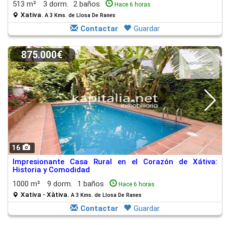
513 m²
3 dorm.
2 baños
Hace 6 horas
Xativa.
A 3 Kms. de Llosa De Ranes
Contactar
Guardar
875.000€
16
Impresionante Casa Rural en el Corazón de Xátiva:
Historia y Comodidad
1000 m²
9 dorm.
1 baños
Hace 6 horas
Xativa - Xàtiva.
A 3 Kms. de Llosa De Ranes
Contactar
Guardar