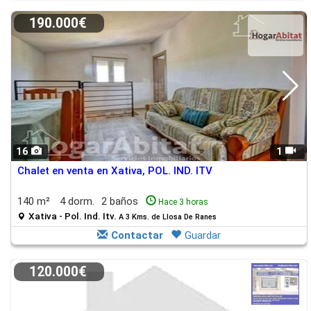
190.000€
16
1
Chalet en venta en Xativa, POL. IND. ITV
140 m²
4 dorm.
2 baños
Hace 3 horas
Xativa - Pol. Ind. Itv.
A 3 Kms. de Llosa De Ranes
Contactar
Guardar
120.000€