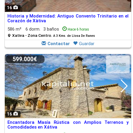
16
Historia y Modernidad: Antiguo Convento Trinitario en el
Corazón de Xàtiva
586 m²
6 dorm.
3 baños
Hace 6 horas
Xativa - Zona Centro.
A 3 Kms. de Llosa De Ranes
Contactar
Guardar
599.000€
16
Encantadora Masía Rústica con Amplios Terrenos y
Comodidades en Xátiva