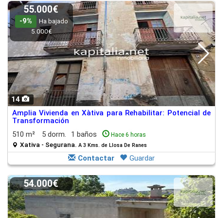
55.000€
-9%
Ha bajado
5.000€
14
Amplia Vivienda en Xàtiva para Rehabilitar: Potencial de
Transformación
510 m²
5 dorm.
1 baños
Hace 6 horas
Xativa - Segurana.
A 3 Kms. de Llosa De Ranes
Contactar
Guardar
54.000€