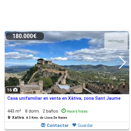
180.000€
16
Casa unifamiliar en venta en Xàtiva, zona Sant Jaume
443 m²
8 dorm.
2 baños
Hace 6 horas
Xativa.
A 3 Kms. de Llosa De Ranes
Contactar
Guardar