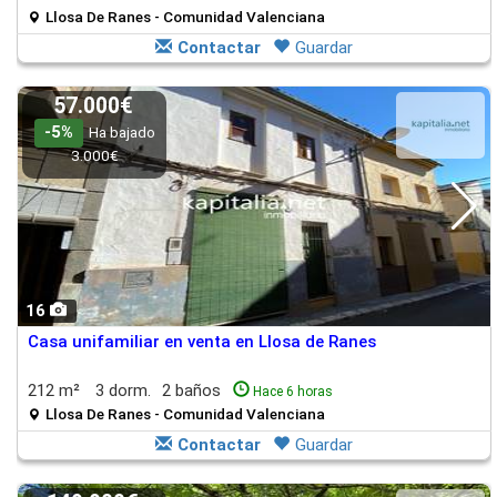
Llosa De Ranes - Comunidad Valenciana
Contactar
Guardar
57.000€
-5%
Ha bajado
3.000€
16
Casa unifamiliar en venta en Llosa de Ranes
212 m²
3 dorm.
2 baños
Hace 6 horas
Llosa De Ranes - Comunidad Valenciana
Contactar
Guardar