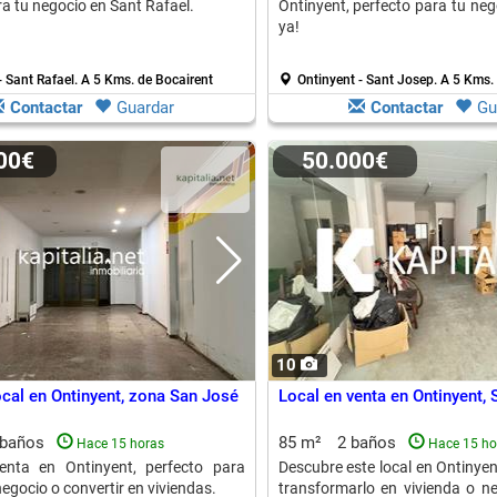
ra tu negocio en Sant Rafael.
Ontinyent, perfecto para tu neg
ya!
- Sant Rafael.
A 5 Kms. de Bocairent
Ontinyent - Sant Josep.
A 5 Kms. 
Contactar
Guardar
Contactar
Gu
000€
50.000€
10
ocal en Ontinyent, zona San José
Local en venta en Ontinyent, 
 baños
85 m²
2 baños
Hace 15 horas
Hace 15 ho
enta en Ontinyent, perfecto para
Descubre este local en Ontinyen
egocio o convertir en viviendas.
transformarlo en vivienda o n