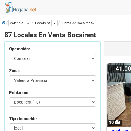
Inicio
Dropdown
Dropdown
Bocairent
Valencia
Cerca de Bocairent
87 Locales En Venta Bocairent
Operación:
41.0
Zona:
Población:
Tipo inmueble:
10
Local en 