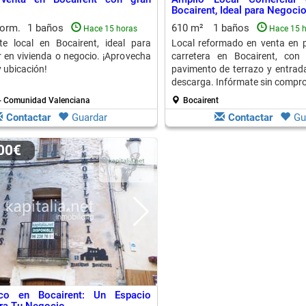
Bocairent, Ideal para Negoci
dorm.
1 baños
610 m²
1 baños
Hace 15 horas
Hace 15 
e local en Bocairent, ideal para
Local reformado en venta en p
 en vivienda o negocio. ¡Aprovecha
carretera en Bocairent, con
y ubicación!
pavimento de terrazo y entrad
descarga. Infórmate sin compr
 - Comunidad Valenciana
Bocairent
Contactar
Guardar
Contactar
Gu
000€
co en Bocairent: Un Espacio