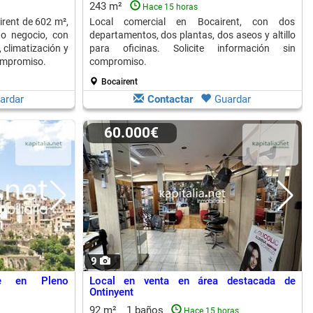
243 m²
Hace 15 horas
irent de 602 m²,
Local comercial en Bocairent, con dos
o negocio, con
departamentos, dos plantas, dos aseos y altillo
 climatización y
para oficinas. Solicite información sin
compromiso.
compromiso.
Bocairent
ardar
Contactar
Guardar
60.000€
9
te en Pleno
Local en venta en área destacada de
Ontinyent
92 m²
1 baños
Hace 15 horas