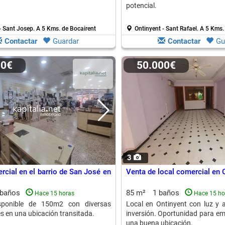
potencial.
- Sant Josep.
A 5 Kms. de Bocairent
Ontinyent - Sant Rafael.
A 5 Kms.
Contactar
Guardar
Contactar
Gu
00€
50.000€
3
rcial en el barrio de San José en
Venta de local comercial en 
 baños
85 m²
1 baños
Hace 15 horas
Hace 15 ho
sponible de 150m2 con diversas
Local en Ontinyent con luz y a
es en una ubicación transitada.
inversión. Oportunidad para e
una buena ubicación.