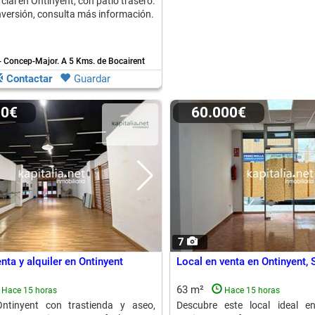
ial en Ontinyent, con patio trasero.
inversión, consulta más información.
 - Concep-Major.
A 5 Kms. de Bocairent
Contactar
Guardar
00€
60.000€
7
nta y alquiler en Ontinyent
Local en venta en Ontinyent,
63 m²
Hace 15 horas
Hace 15 horas
ntinyent con trastienda y aseo,
Descubre este local ideal e