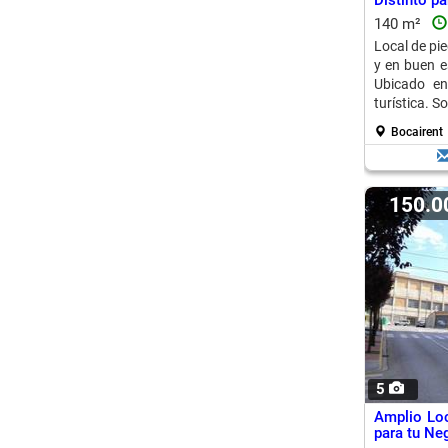
Distinto p
140 m²
Local de pie
y en buen e
Ubicado en
turística. S
Bocairent
150.
5
Amplio Loc
para tu Ne