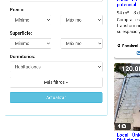
potencial
Precio:
94 m²
3 
Compra est
transformar
su espacio 
Superficie:
Bocairent
Dormitorios:
120.
Más filtros
Actualizar
4
Local Úni