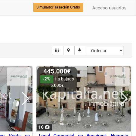
Simulador Tasación Gratis
Acceso usuarios
445.000€
-2%
Ha bajado
5.000€
16
 en Venta en
Local Comercial en Bocairent: Negocio