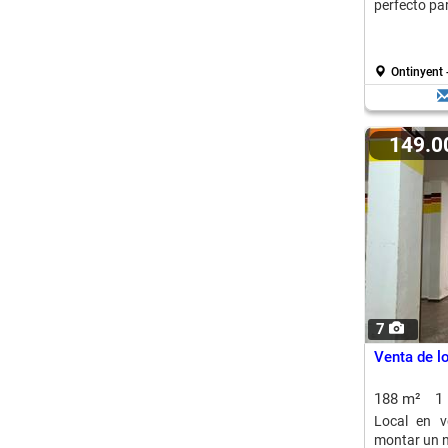
perfecto pa
Ontinyent 
149.
7
Venta de l
188 m²
1
Local en v
montar un n