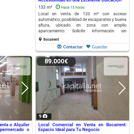
Accesibilidad en una Excelente Ubicación
133 m²
Hace 15 horas
Local en venta de 120 m² con acceso
automático, posibilidad de escaparates y buena
altura, ubicado en zona con amplio
aparcamiento. Solicite información sin
compromiso.
Bocairent
Contactar
Guardar
89.000€
9
nta o Alquiler
Local Comercial en Venta en Bocairent:
upermercado o
Espacio Ideal para Tu Negocio