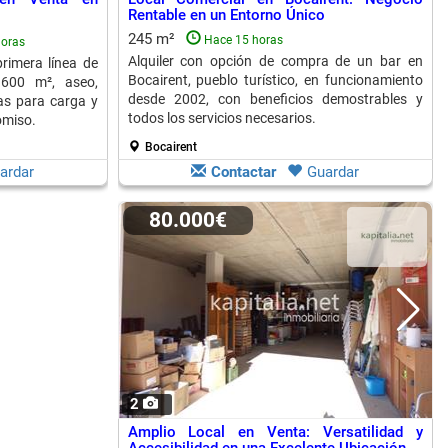
o
Rentable en un Entorno Único
245 m²
Hace 15 horas
horas
Alquiler con opción de compra de un bar en
rimera línea de
Bocairent, pueblo turístico, en funcionamiento
 600 m², aseo,
desde 2002, con beneficios demostrables y
as para carga y
todos los servicios necesarios.
omiso.
Bocairent
ardar
Contactar
Guardar
80.000€
2
Amplio Local en Venta: Versatilidad y