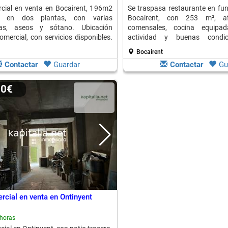
cial en venta en Bocairent, 196m2
Se traspasa restaurante en fu
dos en dos plantas, con varias
Bocairent, con 253 m², a
ias, aseos y sótano. Ubicación
comensales, cocina equipad
omercial, con servicios disponibles.
actividad y buenas condici
almacén y acceso adaptado.
Bocairent
Contactar
Guardar
Contactar
Gu
00€
rcial en venta en Ontinyent
horas