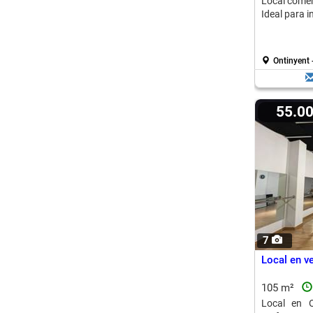
Local comerc
Ideal para 
Ontinyent
55.0
7
Local en ve
105 m²
Local en O