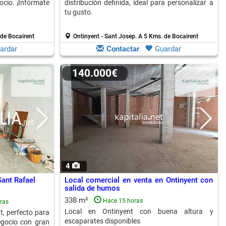
ocio. ¡Infórmate
distribución definida, ideal para personalizar a
tu gusto.
de Bocairent
Ontinyent - Sant Josep.
A 5 Kms. de Bocairent
ardar
Contactar
Guardar
140.000€
4
Sant Rafael
Local comercial en venta en Ontinyent con
salida de humos
338 m²
Hace 15 horas
ras
Local en Ontinyent con buena altura y
t, perfecto para
escaparates disponibles
egocio con gran