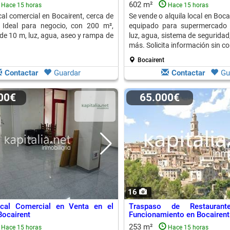
Negocio
602 m²
Hace 15 horas
Hace 15 horas
cal comercial en Bocairent, cerca de
Se vende o alquila local en Boca
. Ideal para negocio, con 200 m²,
equipado para supermercado 
de 10 m, luz, agua, aseo y rampa de
luz, agua, sistema de seguridad,
más. Solicita información sin 
Bocairent
Contactar
Guardar
Contactar
Gu
000€
65.000€
16
cal Comercial en Venta en el
Traspaso de Restauran
Bocairent
Funcionamiento en Bocairent
253 m²
Hace 15 horas
Hace 15 horas