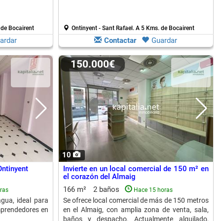
 de Bocairent
Ontinyent - Sant Rafael.
A 5 Kms. de Bocairent
ardar
Contactar
Guardar
150.000€
10
Ontinyent
Invierte en un local comercial de 150 m² en
el corazón del Almaig
166 m²
2 baños
ras
Hace 15 horas
gua, ideal para
Se ofrece local comercial de más de 150 metros
mprendedores en
en el Almaig, con amplia zona de venta, sala,
baños y despacho. Actualmente alquilado,