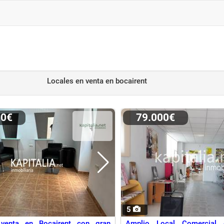
Locales en venta
en bocairent
00€
79.000€
5
venta en Bocairent con gran
Amplio Local Comercial