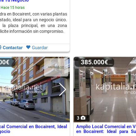
ara Tu Negocio
Hace 15 horas
dra en Bocairent, con varias plantas
stado, ideal para un negocio único.
 la plaza principal, en una zona
olicite información sin compromiso.
Contactar
Guardar
000€
385.000€
3
al Comercial en Bocairent, Ideal
Amplio Local Comercial en Ve
gocio
en Bocairent: Ideal para S