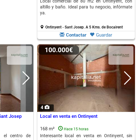
Local comercial de 80 m2 en Ontinyent, con
altillo y baño. Ideal para tu negocio, infórmate
ya.
Ontinyent - Sant Josep.
A 5 Kms. de Bocairent
Contactar
Guardar
100.000€
4
 Sant Josep
Local en venta en Ontinyent
168 m²
Hace 15 horas
n el centro de
Interesante local en venta en Ontinyent, sin