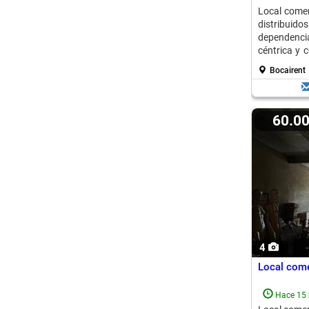
Local comer
distribui
dependenc
céntrica y c
Rentable.
Bocairent
60.0
4
Local come
Hace 15 