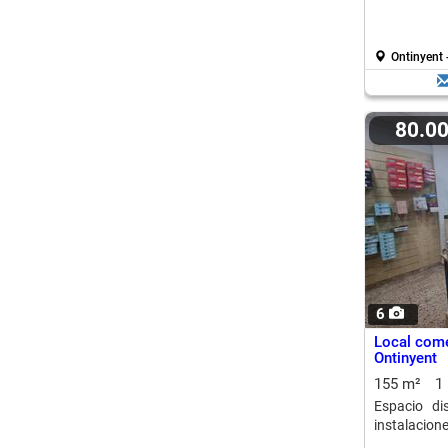
Ontinyent 
80.0
6
Local come
Ontinyent
155 m²
1
Espacio di
instalacion