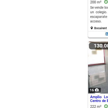
200 m²
Se vende lo
un colegio
escaparate 
acceso.
Bocairent
130.
16
Amplio Lo
Centro de 
222 m²