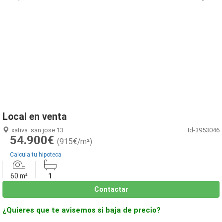
1
/
11
Local en venta
xativa
san jose 13
Id-3953046
54.900€
(915€/m²)
Calcula tu hipoteca
60 m²
1
Contactar
¿Quieres que te avisemos si baja de precio?