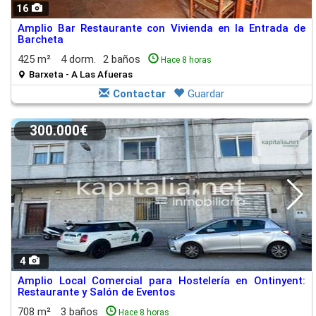
16
Amplio Bar Restaurante con Vivienda en la Entrada de
Barcheta
425 m²
4 dorm.
2 baños
Hace 8 horas
Barxeta - A Las Afueras
Contactar
Guardar
300.000€
4
Amplio Local Comercial para Hostelería en Ontinyent:
Restaurante y Salón de Eventos
708 m²
3 baños
Hace 8 horas