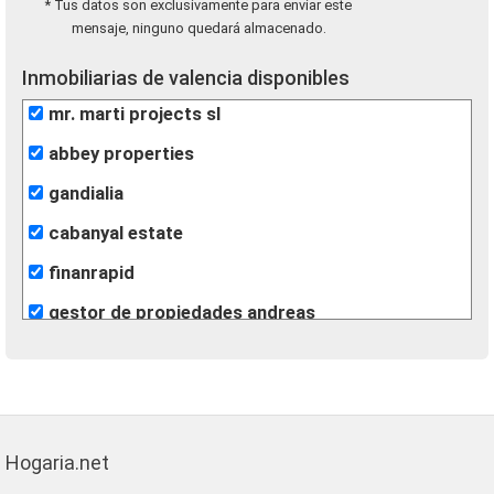
* Tus datos son exclusivamente para enviar este
mensaje, ninguno quedará almacenado.
Inmobiliarias de valencia disponibles
mr. marti projects sl
abbey properties
gandialia
cabanyal estate
finanrapid
gestor de propiedades andreas
centroplaya
voramar gandia servicios inmobiliarios
inmobiliaria milpisos
Hogaria.net
kapitalia inmobiliaria ontinyent