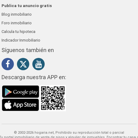
Publica tu anuncio gratis
Blog inmobiliario
Foro inmobiliario
Calcula tu hipoteca
Indicador Inmobiliario
Síguenos también en
Descarga nuestra APP en:
© 2002-2026 hogaria.net, Prohibido su reproducción total o parcial
 alquiler de inmuebles. Encontrar tu casa o