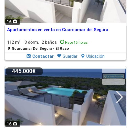
16
Apartamentos en venta en Guardamar del Segura
112 m²
3 dorm.
2 baños
Hace 15 horas
Guardamar Del Segura - El Raso
Contactar
Guardar
Ubicación
445.000€
16