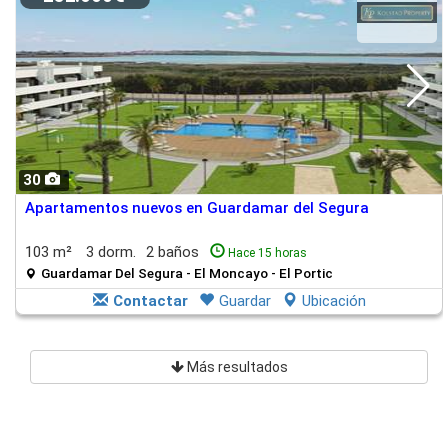
30
Apartamentos nuevos en Guardamar del Segura
103 m²
3 dorm.
2 baños
Hace 15 horas
Guardamar Del Segura - El Moncayo - El Portic
Contactar
Guardar
Ubicación
Más resultados