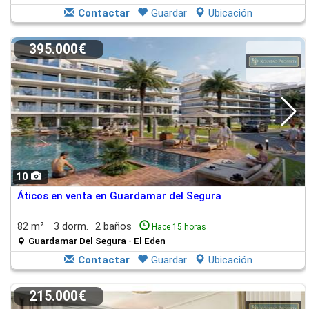
Contactar
Guardar
Ubicación
395.000€
10
Áticos en venta en Guardamar del Segura
82 m²
3 dorm.
2 baños
Hace 15 horas
Guardamar Del Segura - El Eden
Contactar
Guardar
Ubicación
215.000€