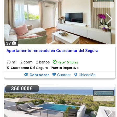
37
Apartamento renovado en Guardamar del Segura
70 m²
2 dorm.
2 baños
Hace 15 horas
Guardamar Del Segura - Puerto Deportivo
Contactar
Guardar
Ubicación
360.000€