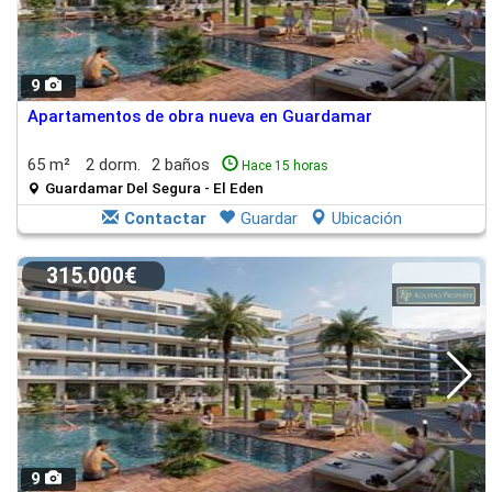
9
Apartamentos de obra nueva en Guardamar
65 m²
2 dorm.
2 baños
Hace 15 horas
Guardamar Del Segura - El Eden
Contactar
Guardar
Ubicación
315.000€
9