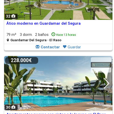
32
Ático moderno en Guardamar del Segura
79 m²
3 dorm.
2 baños
Hace 13 horas
Guardamar Del Segura - El Raso
Contactar
Guardar
228.000€
30