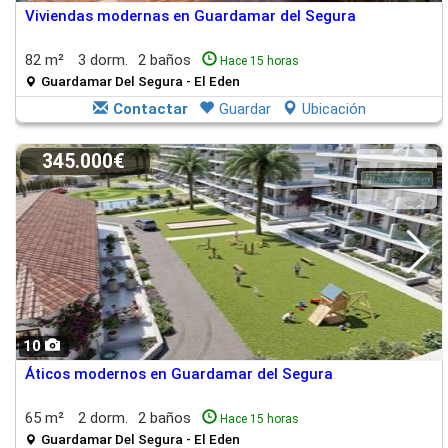
Viviendas modernas en Guardamar del Segura
82 m²
3 dorm.
2 baños
Hace 15 horas
Guardamar Del Segura - El Eden
Contactar
Guardar
Ubicación
345.000€
10
Áticos modernos en Guardamar del Segura
65 m²
2 dorm.
2 baños
Hace 15 horas
Guardamar Del Segura - El Eden