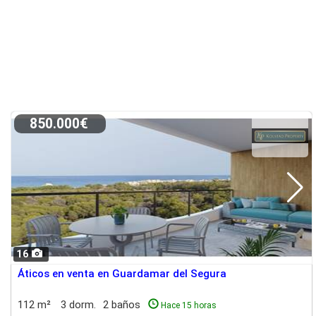
850.000€
16
Áticos en venta en Guardamar del Segura
112 m²
3 dorm.
2 baños
Hace 15 horas