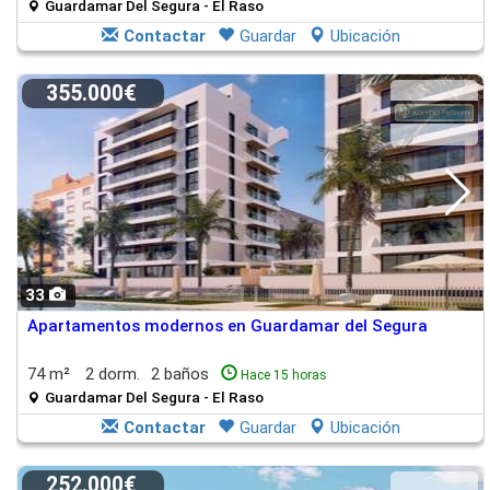
Guardamar Del Segura - El Raso
Contactar
Guardar
Ubicación
355.000€
33
Apartamentos modernos en Guardamar del Segura
74 m²
2 dorm.
2 baños
Hace 15 horas
Guardamar Del Segura - El Raso
Contactar
Guardar
Ubicación
252.000€