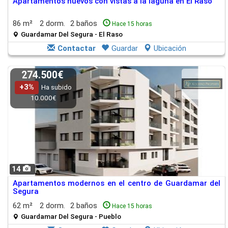
Apartamentos nuevos con vistas a la laguna en El Raso
86 m²
2 dorm.
2 baños
Hace 15 horas
Guardamar Del Segura - El Raso
Contactar
Guardar
Ubicación
274.500€
+3%
Ha subido
10.000€
14
Apartamentos modernos en el centro de Guardamar del
Segura
62 m²
2 dorm.
2 baños
Hace 15 horas
Guardamar Del Segura - Pueblo