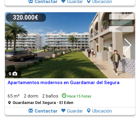
Contactar
Guardar
Ubicación
320.000€
9
Apartamentos modernos en Guardamar del Segura
65 m²
2 dorm.
2 baños
Hace 15 horas
Guardamar Del Segura - El Eden
Contactar
Guardar
Ubicación