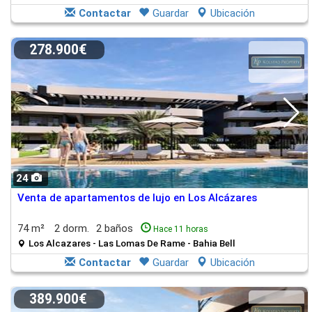
Contactar
Guardar
Ubicación
278.900€
24
Venta de apartamentos de lujo en Los Alcázares
74 m²
2 dorm.
2 baños
Hace 11 horas
Los Alcazares - Las Lomas De Rame - Bahia Bell
Contactar
Guardar
Ubicación
389.900€