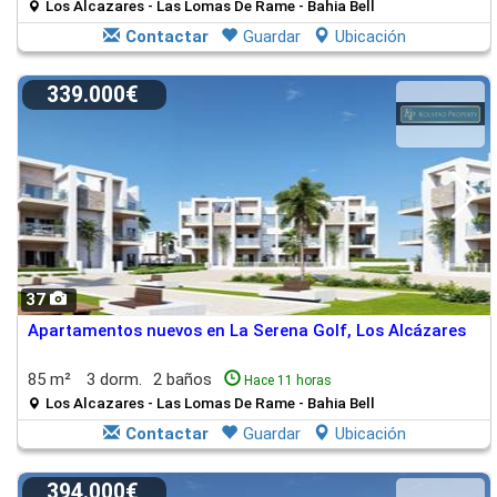
Los Alcazares - Las Lomas De Rame - Bahia Bell
Contactar
Guardar
Ubicación
339.000€
37
Apartamentos nuevos en La Serena Golf, Los Alcázares
85 m²
3 dorm.
2 baños
Hace 11 horas
Los Alcazares - Las Lomas De Rame - Bahia Bell
Contactar
Guardar
Ubicación
394.000€