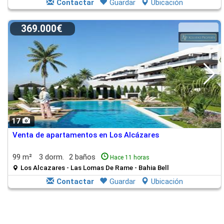
Contactar
Guardar
Ubicación
369.000€
17
Venta de apartamentos en Los Alcázares
99 m²
3 dorm.
2 baños
Hace 11 horas
Los Alcazares - Las Lomas De Rame - Bahia Bell
Contactar
Guardar
Ubicación