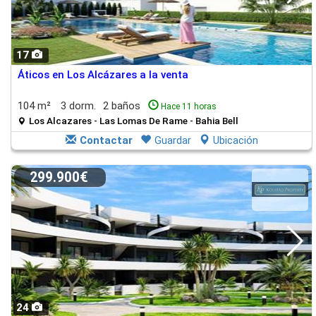
17
Áticos en Los Alcázares a la venta
104 m²
3 dorm.
2 baños
Hace 11 horas
Los Alcazares - Las Lomas De Rame - Bahia Bell
Contactar
Guardar
Ubicación
299.900€
24