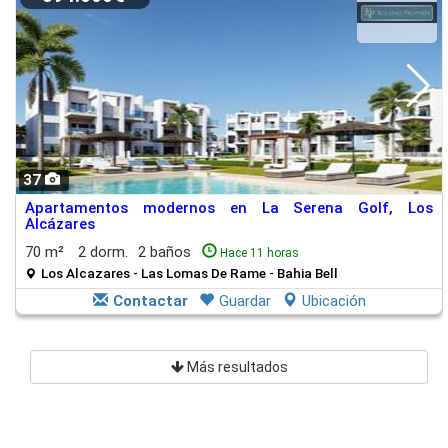
37
Apartamentos modernos en La Serena Golf, Los
Alcázares
70 m²
2 dorm.
2 baños
Hace 11 horas
Los Alcazares - Las Lomas De Rame - Bahia Bell
Contactar
Guardar
Ubicación
Más resultados