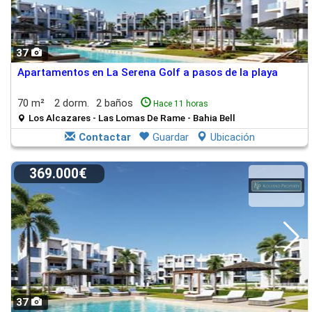
37
Apartamentos en La Serena Golf a pasos de la playa
70 m²
2 dorm.
2 baños
Hace 11 horas
Los Alcazares - Las Lomas De Rame - Bahia Bell
Contactar
Guardar
Ubicación
369.000€
37