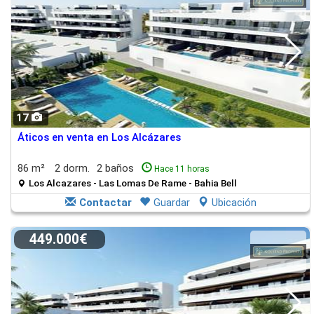
17
Áticos en venta en Los Alcázares
86 m²
2 dorm.
2 baños
Hace 11 horas
Los Alcazares - Las Lomas De Rame - Bahia Bell
Contactar
Guardar
Ubicación
449.000€