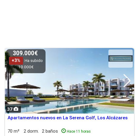
309.000€
+3%
Ha subido
10.000€
37
Apartamentos nuevos en La Serena Golf, Los Alcázares
70 m²
2 dorm.
2 baños
Hace 11 horas