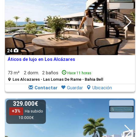
24
Áticos de lujo en Los Alcázares
73 m²
2 dorm.
2 baños
Hace 11 horas
Los Alcazares - Las Lomas De Rame - Bahia Bell
Contactar
Guardar
Ubicación
329.000€
+3%
Ha subido
10.000€