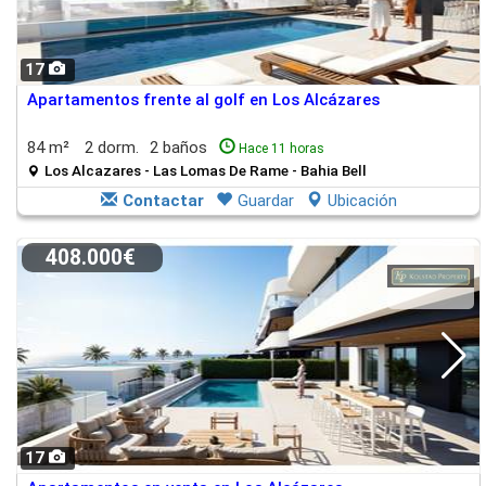
17
Apartamentos frente al golf en Los Alcázares
84 m²
2 dorm.
2 baños
Hace 11 horas
Los Alcazares - Las Lomas De Rame - Bahia Bell
Contactar
Guardar
Ubicación
408.000€
17