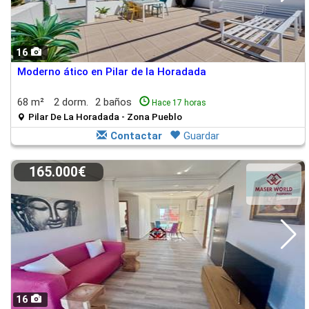
16
Moderno ático en Pilar de la Horadada
68 m²
2 dorm.
2 baños
Hace 17 horas
Pilar De La Horadada - Zona Pueblo
Contactar
Guardar
165.000€
16