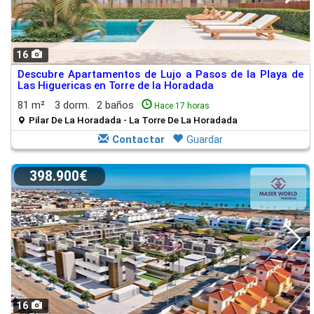
16
Descubre Apartamentos de Lujo a Pasos de la Playa de
Las Higuericas en Torre de la Horadada
81 m²
3 dorm.
2 baños
Hace 17 horas
Pilar De La Horadada - La Torre De La Horadada
Contactar
Guardar
398.900€
16