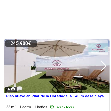
245.900€
16
Piso nuevo en Pilar de la Horadada, a 140 m de la playa
55 m²
1 dorm.
1 baños
Hace 17 horas