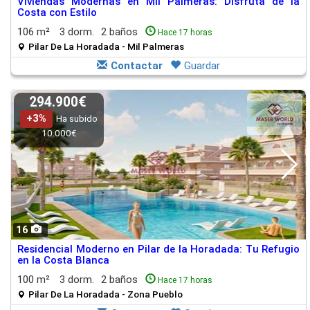
Viviendas Modernas en Mil Palmeras: Disfruta de la
Costa con Estilo
106 m²
3 dorm.
2 baños
Hace 17 horas
Pilar De La Horadada - Mil Palmeras
Contactar
Guardar
294.900€
+3%
Ha subido
10.000€
16
Residencial Moderno en Pilar de la Horadada: Tu Refugio
en la Costa Blanca
100 m²
3 dorm.
2 baños
Hace 17 horas
Pilar De La Horadada - Zona Pueblo