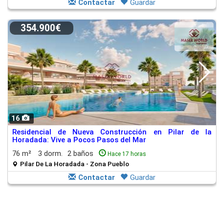
Contactar
Guardar
354.900€
16
Residencial de Nueva Construcción en Pilar de la
Horadada: Vive a Pocos Pasos del Mar
76 m²
3 dorm.
2 baños
Hace 17 horas
Pilar De La Horadada - Zona Pueblo
Contactar
Guardar