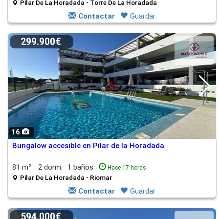
Pilar De La Horadada - Torre De La Horadada
Contactar
Guardar
299.900€
16
Bungalow accesible en Pilar de la Horadada
81 m²
2 dorm.
1 baños
Hace 17 horas
Pilar De La Horadada - Riomar
Contactar
Guardar
594.000€