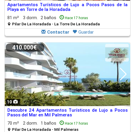
Apartamentos Turísticos de Lujo a Pocos Pasos de la
Playa en Torre de la Horadada
81 m²
3 dorm.
2 baños
Hace 17 horas
Pilar De La Horadada - La Torre De La Horadada
Contactar
Guardar
410.000€
10
Descubre 24 Apartamentos Turísticos de Lujo a Pocos
Pasos del Mar en Mil Palmeras
70 m²
2 dorm.
1 baños
Hace 17 horas
Pilar De La Horadada - Mil Palmeras