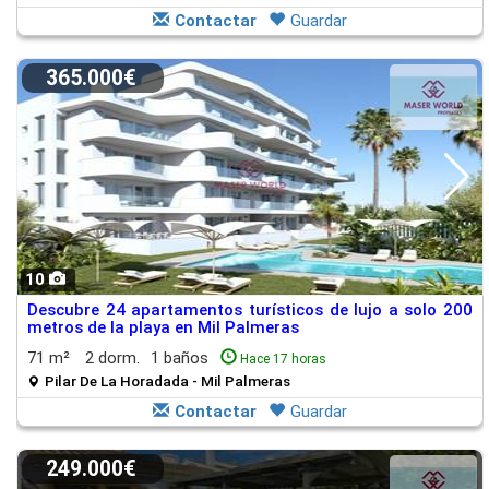
Contactar
Guardar
365.000€
10
Descubre 24 apartamentos turísticos de lujo a solo 200
metros de la playa en Mil Palmeras
71 m²
2 dorm.
1 baños
Hace 17 horas
Pilar De La Horadada - Mil Palmeras
Contactar
Guardar
249.000€