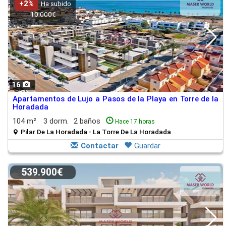
+2%
Ha subido
10.000€
16
Apartamentos de Lujo a Pasos de la Playa en Torre de la
Horadada
104 m²
3 dorm.
2 baños
Hace 17 horas
Pilar De La Horadada - La Torre De La Horadada
Contactar
Guardar
539.900€