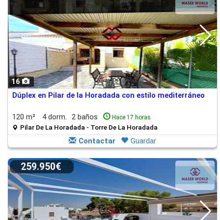
16
Dúplex en Pilar de la Horadada con estilo mediterráneo
120 m²
4 dorm.
2 baños
Hace 17 horas
Pilar De La Horadada - Torre De La Horadada
Contactar
Guardar
259.950€