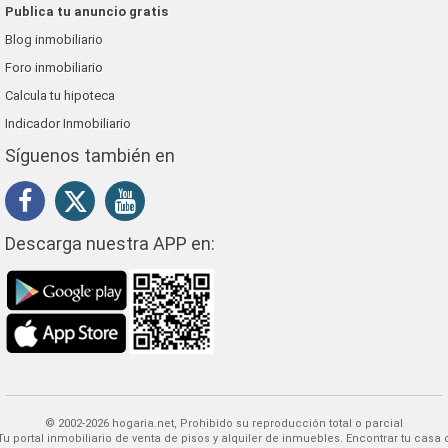
Publica tu anuncio gratis
Blog inmobiliario
Foro inmobiliario
Calcula tu hipoteca
Indicador Inmobiliario
Síguenos también en
Descarga nuestra APP en:
© 2002-2026 hogaria.net, Prohibido su reproducción total o parcial
 alquiler de inmuebles. Encontrar tu casa o