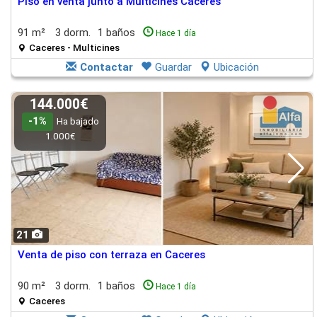
Piso en venta junto a Multicines Cáceres
91 m²
3 dorm.
1 baños
Hace 1 día
Caceres - Multicines
Contactar
Guardar
Ubicación
144.000€
-1%
Ha bajado
1.000€
21
Venta de piso con terraza en Caceres
90 m²
3 dorm.
1 baños
Hace 1 día
Caceres