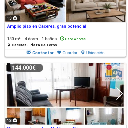
13
Amplio piso en Caceres, gran potencial
130 m²
4 dorm.
1 baños
Hace 4 horas
Caceres - Plaza De Toros
Contactar
Guardar
Ubicación
144.000€
13