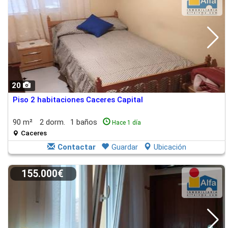
20
Piso 2 habitaciones Caceres Capital
90 m²
2 dorm.
1 baños
Hace 1 día
Caceres
Contactar
Guardar
Ubicación
155.000€