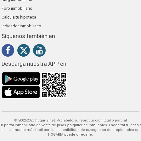
Foro inmobiliario
Calcula tu hipoteca
Indicador Inmobiliario
Síguenos también en
Descarga nuestra APP en:
© 2002-2026 hogaria.net, Prohibido su reproducción total o parcial
 alquiler de inmuebles. Encontrar tu casa o
piso, es mucho más fácil con la disponibilidad de navegación de propiedades qu
HOGARIA puede ofrecerle.