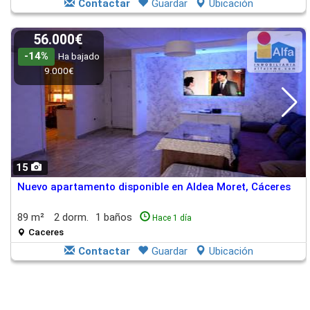
Contactar
Guardar
Ubicación
56.000€
-14%
Ha bajado
9.000€
15
Nuevo apartamento disponible en Aldea Moret, Cáceres
89 m²
2 dorm.
1 baños
Hace 1 día
Caceres
Contactar
Guardar
Ubicación