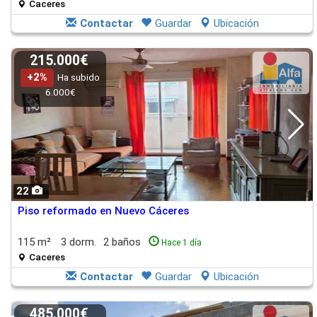
Caceres
Contactar
Guardar
Ubicación
215.000€
+2%
Ha subido
6.000€
22
Piso reformado en Nuevo Cáceres
115 m²
3 dorm.
2 baños
Hace 1 día
Caceres
Contactar
Guardar
Ubicación
485.000€