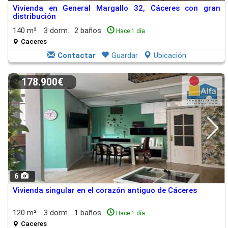
Vivienda en General Margallo 32, Cáceres con gran
distribución
140 m²
3 dorm.
2 baños
Hace 1 día
Caceres
Contactar
Guardar
Ubicación
178.900€
6
Vivienda singular en el corazón antiguo de Cáceres
120 m²
3 dorm.
1 baños
Hace 1 día
Caceres