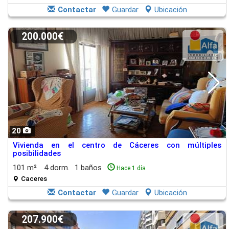
Contactar
Guardar
Ubicación
200.000€
20
Vivienda en el centro de Cáceres con múltiples
posibilidades
101 m²
4 dorm.
1 baños
Hace 1 día
Caceres
Contactar
Guardar
Ubicación
207.900€