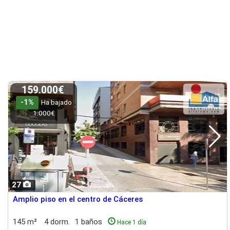
159.000€
-1%
Ha bajado
1.000€
27
Amplio piso en el centro de Cáceres
145 m²
4 dorm.
1 baños
Hace 1 día