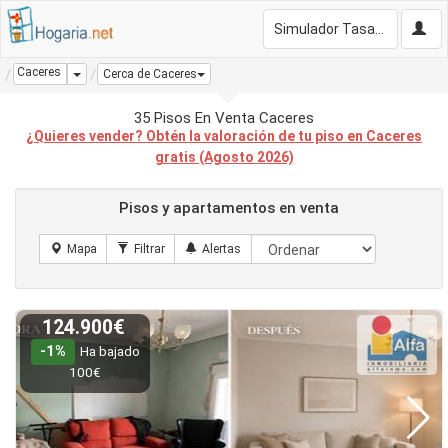
Simulador Tasación Gratis
Caceres
Dropdown
Cerca de Caceres
35 Pisos En Venta Caceres
¿Quieres vender? Obtén la valoración de tu piso en Caceres
gratis (Agosto 2026)
Pisos y apartamentos en venta
124.900€
-1%
Ha bajado
100€