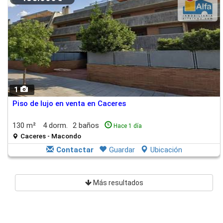
1
Piso de lujo en venta en Caceres
130 m²
4 dorm.
2 baños
Hace 1 día
Caceres - Macondo
Contactar
Guardar
Ubicación
Más resultados