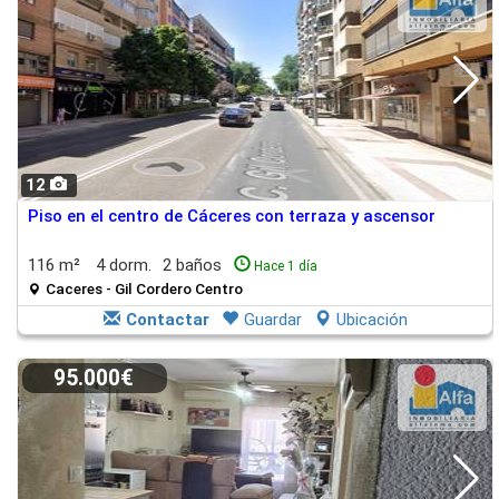
12
Piso en el centro de Cáceres con terraza y ascensor
116 m²
4 dorm.
2 baños
Hace 1 día
Caceres - Gil Cordero Centro
Contactar
Guardar
Ubicación
95.000€