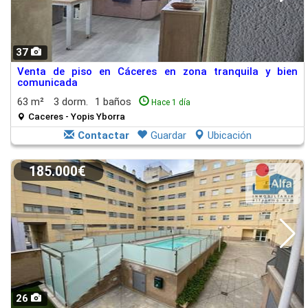
37
Venta de piso en Cáceres en zona tranquila y bien
comunicada
63 m²
3 dorm.
1 baños
Hace 1 día
Caceres - Yopis Yborra
Contactar
Guardar
Ubicación
185.000€
26