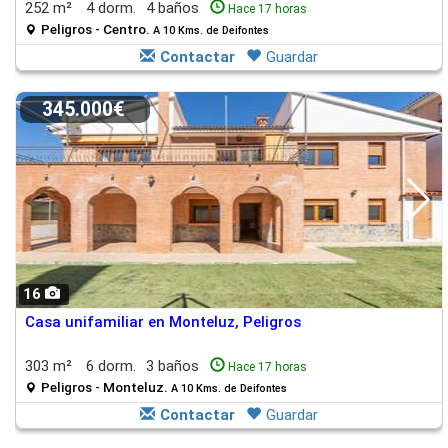
252 m²
4 dorm.
4 baños
Hace 17 horas
Peligros - Centro.
A 10 Kms. de Deifontes
Contactar
Guardar
345.000€
16
Casa unifamiliar en Monteluz, Peligros
303 m²
6 dorm.
3 baños
Hace 17 horas
Peligros - Monteluz.
A 10 Kms. de Deifontes
Contactar
Guardar