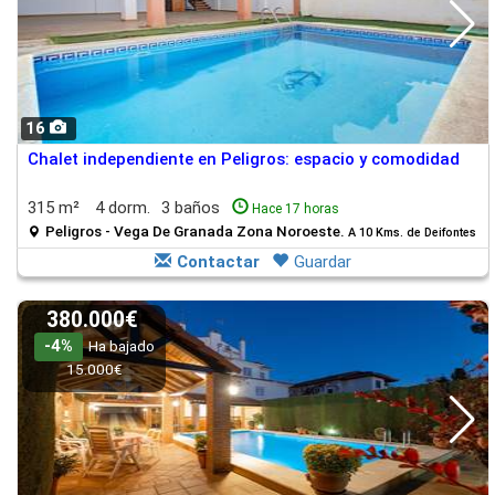
16
Chalet independiente en Peligros: espacio y comodidad
315 m²
4 dorm.
3 baños
Hace 17 horas
Peligros - Vega De Granada Zona Noroeste.
A 10 Kms. de Deifontes
Contactar
Guardar
380.000€
-4%
Ha bajado
15.000€