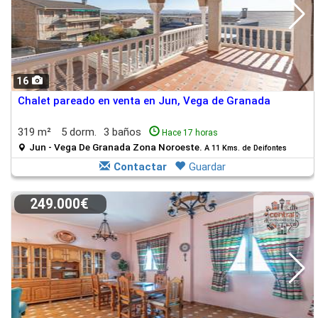
16
Chalet pareado en venta en Jun, Vega de Granada
319 m²
5 dorm.
3 baños
Hace 17 horas
Jun - Vega De Granada Zona Noroeste.
A 11 Kms. de Deifontes
Contactar
Guardar
249.000€