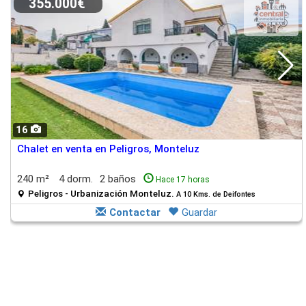
355.000€
16
Chalet en venta en Peligros, Monteluz
240 m²
4 dorm.
2 baños
Hace 17 horas
Peligros - Urbanización Monteluz.
A 10 Kms. de Deifontes
Contactar
Guardar