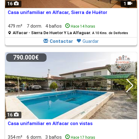
16
1
Casa unifamiliar en Alfacar, Sierra de Huétor
479 m²
7 dorm.
4 baños
Hace 14 horas
Alfacar - Sierra De Huetor Y La Alfaguar.
A 10 Kms. de Deifontes
Contactar
Guardar
790.000€
16
Casa unifamiliar en Alfacar con vistas
354 m²
6 dorm.
3 baños
Hace 17 horas