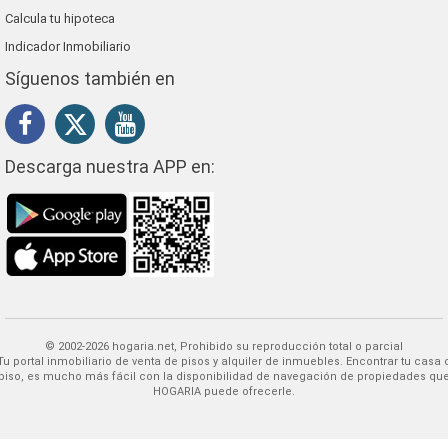
Calcula tu hipoteca
Indicador Inmobiliario
Síguenos también en
Descarga nuestra APP en:
© 2002-2026 hogaria.net, Prohibido su reproducción total o parcial
 alquiler de inmuebles. Encontrar tu casa o
piso, es mucho más fácil con la disponibilidad de navegación de propiedades qu
HOGARIA puede ofrecerle.