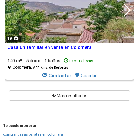
16
Casa unifamiliar en venta en Colomera
140 m²
5 dorm.
1 baños
Hace 17 horas
Colomera.
A 11 Kms. de Deifontes
Contactar
Guardar
Más resultados
Te puede interesar:
comprar casas baratas en colomera