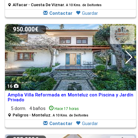
Alfacar - Cuesta De Viznar.
A 10 Kms. de Deifontes
Contactar
Guardar
950.000€
16
Amplia Villa Reformada en Monteluz con Piscina y Jardín
Privado
5 dorm.
4 baños
Hace 17 horas
Peligros - Monteluz.
A 10 Kms. de Deifontes
Contactar
Guardar