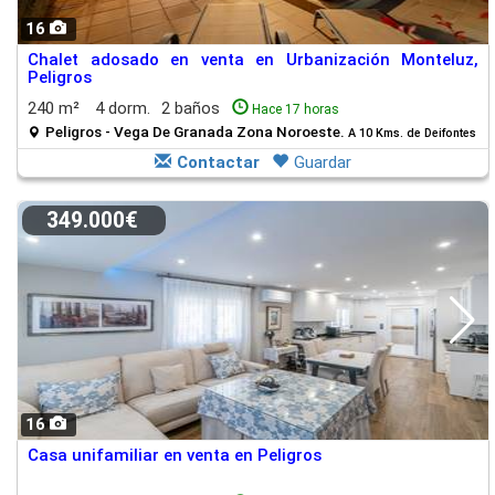
16
Chalet adosado en venta en Urbanización Monteluz,
Peligros
240 m²
4 dorm.
2 baños
Hace 17 horas
Peligros - Vega De Granada Zona Noroeste.
A 10 Kms. de Deifontes
Contactar
Guardar
349.000€
16
Casa unifamiliar en venta en Peligros