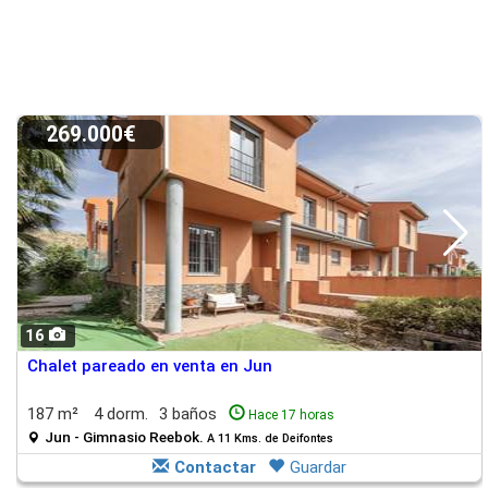
269.000€
16
Chalet pareado en venta en Jun
187 m²
4 dorm.
3 baños
Hace 17 horas
Jun - Gimnasio Reebok.
A 11 Kms. de Deifontes
Contactar
Guardar