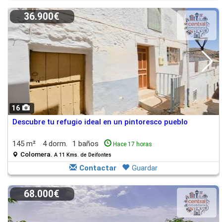
36.900€
16
Descubre tu refugio ideal en un pintoresco pueblo
145 m²
4 dorm.
1 baños
Hace 17 horas
Colomera.
A 11 Kms. de Deifontes
Contactar
Guardar
68.000€