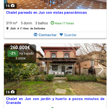
16
Chalet pareado en Jun con vistas panorámicas
319 m²
5 dorm.
3 baños
Hace 17 horas
Jun.
A 11 Kms. de Deifontes
Contactar
Guardar
260.000€
-2%
Ha bajado
5.000€
16
Chalet en Jun con jardín y huerto a pocos minutos de
Granada