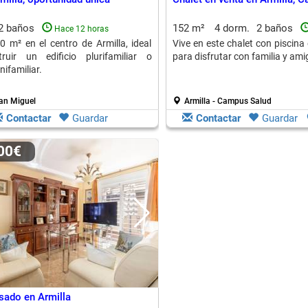
2 baños
152 m²
4 dorm.
2 baños
Hace 12 horas
0 m² en el centro de Armilla, ideal
Vive en este chalet con piscina 
ruir un edificio plurifamiliar o
para disfrutar con familia y ami
nifamiliar.
San Miguel
Armilla - Campus Salud
Contactar
Guardar
Contactar
Guardar
000€
sado en Armilla