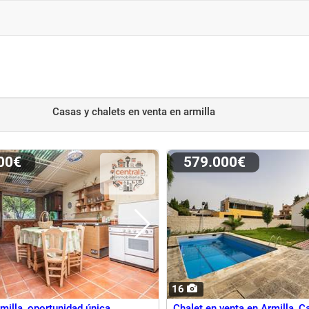
Casas y chalets en venta
en armilla
000€
579.000€
16
milla, oportunidad única
Chalet en venta en Armilla, 