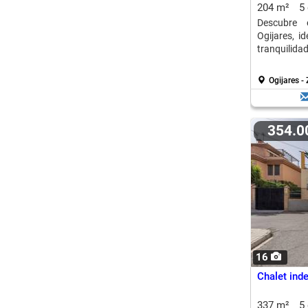
204 m²
5
Descubre 
Ogijares, i
tranquilidad.
Ogijares -
354.
16
Chalet inde
337 m²
5