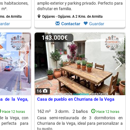
es habitaciones,
amplio exterior y parking privado. Perfecto para
1 m².
disfrutar en familia.
ms. de Armilla
Ogijares - Ogíjares.
A 2 Kms. de Armilla
ardar
Contactar
Guardar
143.000€
16
na de la Vega,
Casa de pueblo en Churriana de la Vega
162 m²
3 dorm.
2 baños
Hace 12 horas
Hace 12 horas
de la Vega, con
Casa semi-restaurada de 3 dormitorios en
 perfecta para
Churriana de la Vega, ideal para personalizar a
tu gusto.