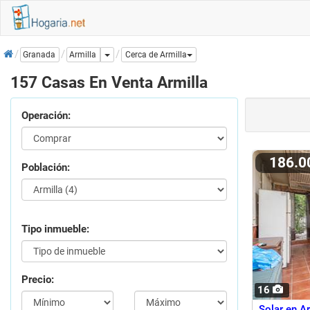
Inicio
Dropdown
Armilla
Granada
Cerca de Armilla
157 Casas En Venta Armilla
Operación:
186.
Población:
Tipo inmueble:
Precio:
16
Solar en Ar