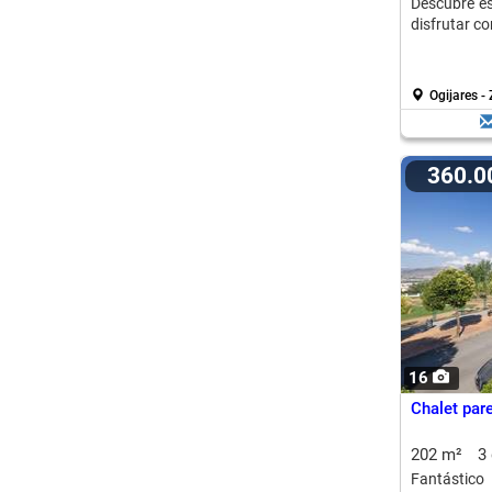
Descubre es
disfrutar co
Ogijares -
360.
16
Chalet par
202 m²
3
Fantástico