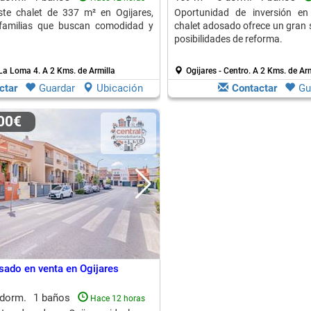
ste chalet de 337 m² en Ogijares,
Oportunidad de inversión en 
 familias que buscan comodidad y
chalet adosado ofrece un gran s
posibilidades de reforma.
 La Loma 4.
A 2 Kms. de Armilla
Ogijares - Centro.
A 2 Kms. de Arm
ctar
Guardar
Ubicación
Contactar
Gu
000€
sado en venta en Ogijares
 dorm.
1 baños
Hace 12 horas