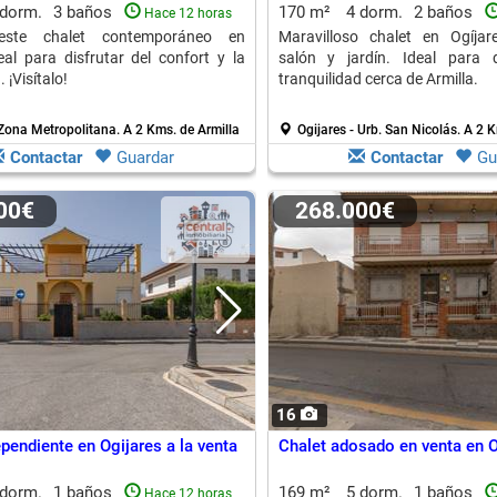
 dorm.
3 baños
170 m²
4 dorm.
2 baños
Hace 12 horas
este chalet contemporáneo en
Maravilloso chalet en Ogíjar
deal para disfrutar del confort y la
salón y jardín. Ideal para d
 ¡Visítalo!
tranquilidad cerca de Armilla.
 Zona Metropolitana.
A 2 Kms. de Armilla
Ogijares - Urb. San Nicolás.
A 2 K
Contactar
Guardar
Contactar
Gu
000€
268.000€
16
pendiente en Ogijares a la venta
Chalet adosado en venta en O
 dorm.
1 baños
169 m²
5 dorm.
1 baños
Hace 12 horas