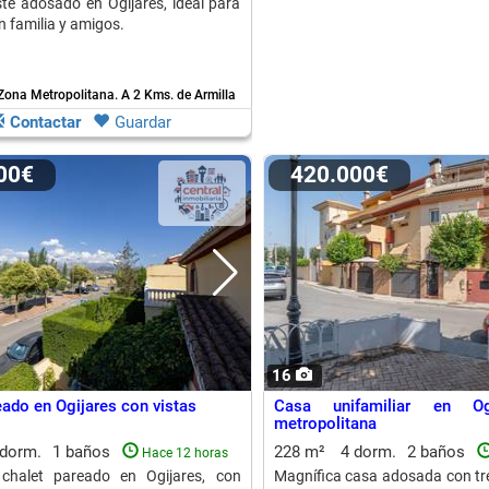
te adosado en Ogijares, ideal para
n familia y amigos.
 Zona Metropolitana.
A 2 Kms. de Armilla
Contactar
Guardar
000€
420.000€
16
eado en Ogijares con vistas
Casa unifamiliar en Og
metropolitana
 dorm.
1 baños
228 m²
4 dorm.
2 baños
Hace 12 horas
 chalet pareado en Ogijares, con
Magnífica casa adosada con tre