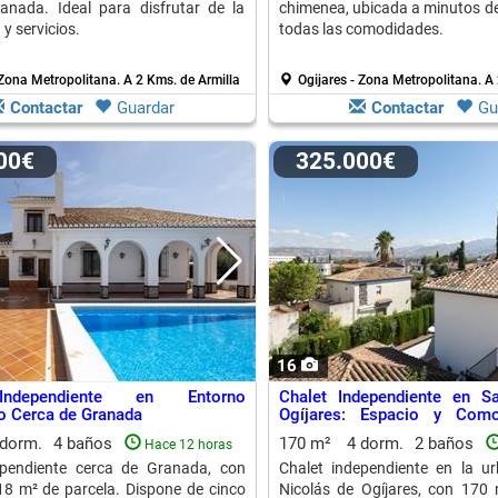
anada. Ideal para disfrutar de la
chimenea, ubicada a minutos d
 y servicios.
todas las comodidades.
 Zona Metropolitana.
A 2 Kms. de Armilla
Ogijares - Zona Metropolitana.
A 
Contactar
Guardar
Contactar
Gu
900€
325.000€
16
Independiente en Entorno
Chalet Independiente en S
do Cerca de Granada
Ogíjares: Espacio y Com
Entorno Tranquilo
 dorm.
4 baños
170 m²
4 dorm.
2 baños
Hace 12 horas
ependiente cerca de Granada, con
Chalet independiente en la u
8 m² de parcela. Dispone de cinco
Nicolás de Ogíjares, con 170 