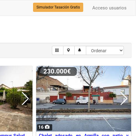
Simulador Tasación Gratis
Acceso usuarios
230.000€
16
Campus Salud
Chalet adosado en Armilla con patio y