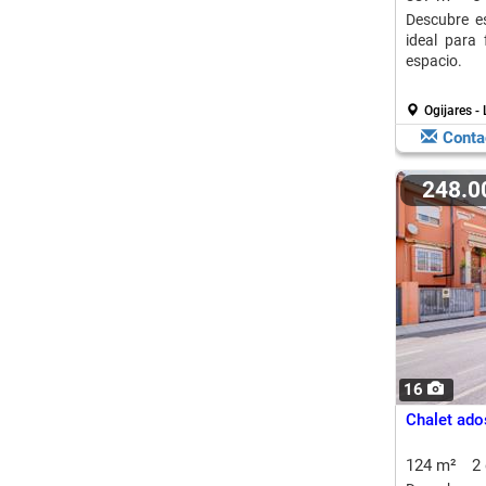
Descubre e
ideal para
espacio.
Ogijares -
Conta
248.
16
Chalet ado
124 m²
2