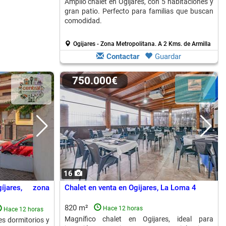
Amplio chalet en Ogijares, con 5 habitaciones y
gran patio. Perfecto para familias que buscan
comodidad.
Ogijares - Zona Metropolitana.
A 2 Kms. de Armilla
Contactar
Guardar
750.000€
16
íjares, zona
Chalet en venta en Ogijares, La Loma 4
820 m²
Hace 12 horas
Hace 12 horas
Magnífico chalet en Ogijares, ideal para
s dormitorios y