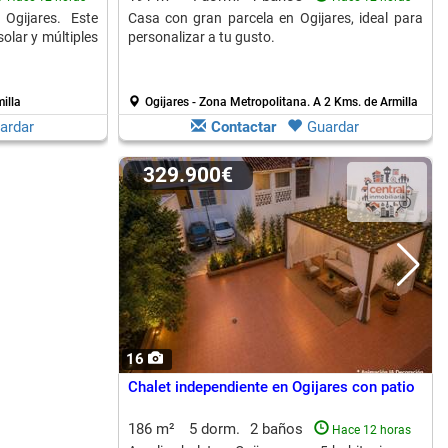
Ogijares. Este
Casa con gran parcela en Ogijares, ideal para
olar y múltiples
personalizar a tu gusto.
illa
Ogijares - Zona Metropolitana.
A 2 Kms. de Armilla
ardar
Contactar
Guardar
329.900€
16
Chalet independiente en Ogijares con patio
186 m²
5 dorm.
2 baños
Hace 12 horas