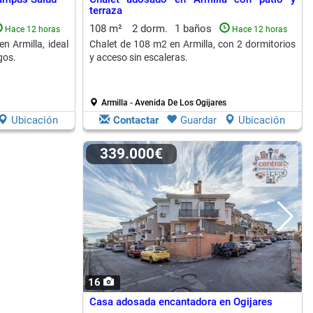
terraza
108 m²
2 dorm.
1 baños
Hace 12 horas
Hace 12 horas
en Armilla, ideal
Chalet de 108 m2 en Armilla, con 2 dormitorios
gos.
y acceso sin escaleras.
Armilla - Avenida De Los Ogijares
Ubicación
Contactar
Guardar
Ubicación
339.000€
16
Casa adosada encantadora en Ogijares