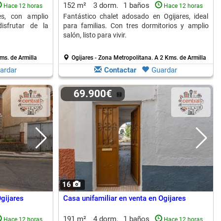
152 m²
3 dorm.
1 baños
Hace 12 horas
Hace 12 horas
es, con amplio
Fantástico chalet adosado en Ogijares, ideal
isfrutar de la
para familias. Con tres dormitorios y amplio
salón, listo para vivir.
ms. de Armilla
Ogijares - Zona Metropolitana.
A 2 Kms. de Armilla
ardar
Contactar
Guardar
69.900€
16
gijares
Casa unifamiliar en venta en Ogijares
191 m²
4 dorm.
1 baños
Hace 12 horas
Hace 12 horas