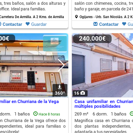
s, tres baños, salón a dos alturas y
salón con chimenea, cocina, tr
ffice. Ideal para familias.
baño y garaje, en parcela de 24
 Carretera De Armilla.
A 2 Kms. de Armilla
Ogijares - Urb. San Nicolás.
A 2 K
Contactar
Guardar
Contactar
Gu
000€
240.000€
360º
16
miliar en Churriana de la Vega
Casa unifamiliar en Churria
múltiples posibilidades
 dorm.
1 baños
269 m²
6 dorm.
1 baños
Hace 8 horas
n Churriana de la Vega ofrece dos
Magnífica casa en Churriana 
ependientes, ideal para familias o
dos plantas independientes,
Descúbrela!
adaptarla a tus necesidades.