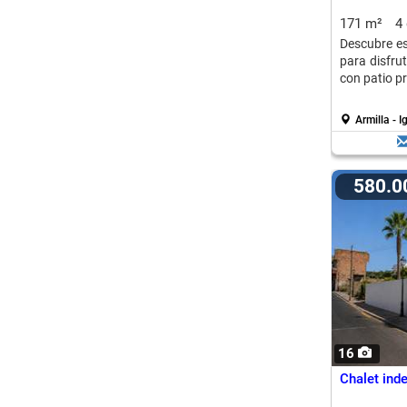
171 m²
4
Descubre es
para disfru
con patio p
Armilla - 
580.
16
Chalet ind