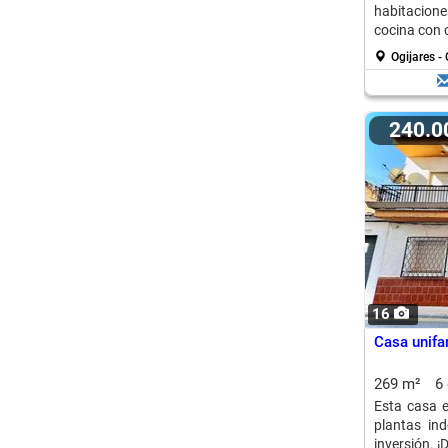
habitacione
cocina con o
Ogijares -
240.
16
Casa unifa
269 m²
6
Esta casa e
plantas ind
inversión. ¡