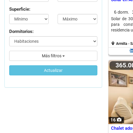
Superficie:
6 dorm.
Solar de 30
para const
residencia u
Dormitorios:
Armilla - 
Más filtros
365.
Actualizar
16
Chalet ado