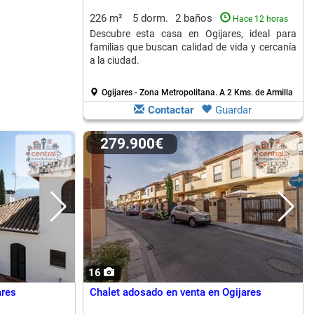
226 m²
5 dorm.
2 baños
Hace 12 horas
Descubre esta casa en Ogijares, ideal para
familias que buscan calidad de vida y cercanía
a la ciudad.
Ogijares - Zona Metropolitana.
A 2 Kms. de Armilla
Contactar
Guardar
279.900€
16
ares
Chalet adosado en venta en Ogijares