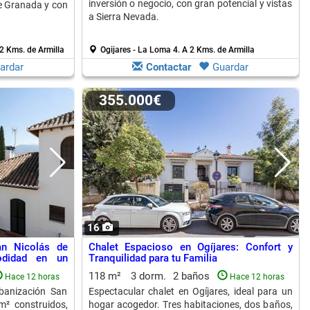
inversión o negocio, con gran potencial y vistas
e Granada y con
a Sierra Nevada.
2 Kms. de Armilla
Ogijares - La Loma 4.
A 2 Kms. de Armilla
ardar
Contactar
Guardar
355.000€
16
an Nicolás de
Chalet Espacioso en Ogíjares: Confort y
odidad en un
Tranquilidad para tu Familia
118 m²
3 dorm.
2 baños
Hace 12 horas
Hace 12 horas
rbanización San
Espectacular chalet en Ogíjares, ideal para un
m² construidos,
hogar acogedor. Tres habitaciones, dos baños,