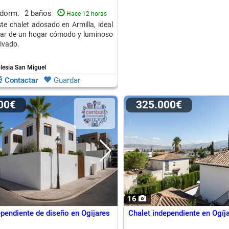
 dorm.
2 baños
Hace 12 horas
te chalet adosado en Armilla, ideal
tar de un hogar cómodo y luminoso
rivado.
Iglesia San Miguel
Contactar
Guardar
000€
325.000€
16
ependiente de diseño en Ogijares
Chalet independiente en Ogíj