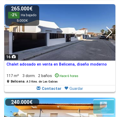
265.000€
-2%
Ha bajado
5.000€
16
Chalet adosado en venta en Belicena, diseño moderno
117 m²
3 dorm.
2 baños
Hace 6 horas
Belicena.
A 3 Kms. de Las Gabias
Contactar
Guardar
240.000€