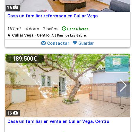
16
Casa unifamiliar reformada en Cullar Vega
167 m²
4 dorm.
2 baños
Hace 6 horas
Cullar Vega - Centro.
A 2 Kms. de Las Gabias
Contactar
Guardar
189.500€
16
Casa unifamiliar en venta en Cullar Vega, Centro