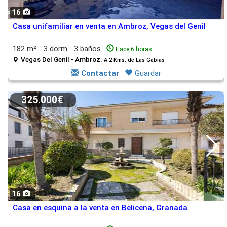
16
Casa unifamiliar en venta en Ambroz, Vegas del Genil
182 m²
3 dorm.
3 baños
Hace 6 horas
Vegas Del Genil - Ambroz.
A 2 Kms. de Las Gabias
Contactar
Guardar
325.000€
16
Casa en esquina a la venta en Belicena, Granada