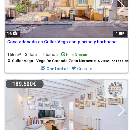
16
1
Casa adosada en Cullar Vega con piscina y barbacoa
156 m²
3 dorm.
2 baños
Hace 3 horas
Cullar Vega - Vega De Granada Zona Noroeste.
A 2 Kms. de Las Gabi
Contactar
Guardar
189.500€