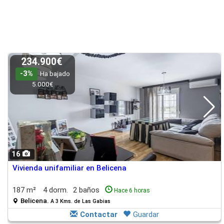
234.900€
-3%
Ha bajado
5.000€
16
Vivienda unifamiliar en Belicena
187 m²
4 dorm.
2 baños
Hace 6 horas
Belicena.
A 3 Kms. de Las Gabias
Contactar
Guardar