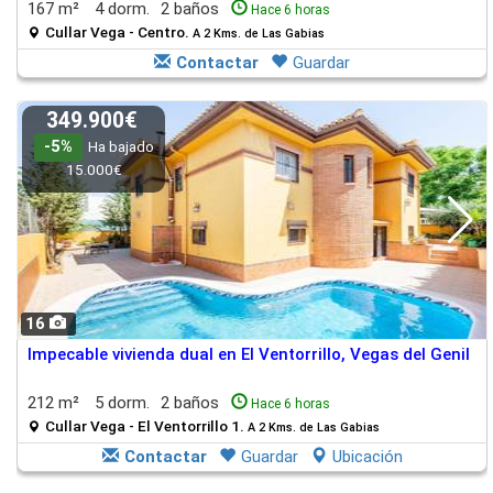
167 m²
4 dorm.
2 baños
Hace 6 horas
Cullar Vega - Centro.
A 2 Kms. de Las Gabias
Contactar
Guardar
349.900€
-5%
Ha bajado
15.000€
16
Impecable vivienda dual en El Ventorrillo, Vegas del Genil
212 m²
5 dorm.
2 baños
Hace 6 horas
Cullar Vega - El Ventorrillo 1.
A 2 Kms. de Las Gabias
Contactar
Guardar
Ubicación