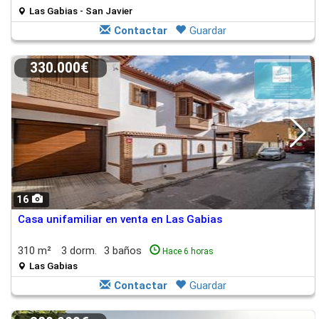
Las Gabias - San Javier
Contactar
Guardar
330.000€
16
Casa unifamiliar en venta en Las Gabias
310 m²
3 dorm.
3 baños
Hace 6 horas
Las Gabias
Contactar
Guardar