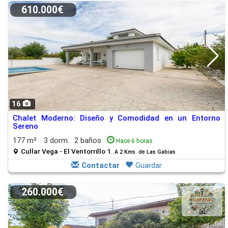
610.000€
16
Chalet Moderno: Diseño y Comodidad en un Entorno
Sereno
177 m²
3 dorm.
2 baños
Hace 6 horas
Cullar Vega - El Ventorrillo 1.
A 2 Kms. de Las Gabias
Contactar
Guardar
260.000€