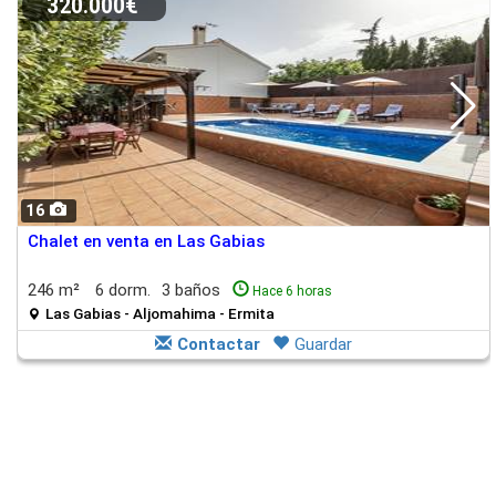
320.000€
16
Chalet en venta en Las Gabias
246 m²
6 dorm.
3 baños
Hace 6 horas
Las Gabias - Aljomahima - Ermita
Contactar
Guardar