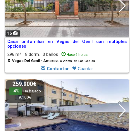
16
Casa unifamiliar en Vegas del Genil con múltiples
opciones
296 m²
8 dorm.
3 baños
Hace 6 horas
Vegas Del Genil - Ambroz.
A 2 Kms. de Las Gabias
Contactar
Guardar
259.900€
-4%
Ha bajado
9.100€