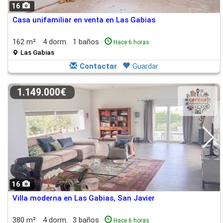
16
Casa unifamiliar en venta en Las Gabias
162 m²
4 dorm.
1 baños
Hace 6 horas
Las Gabias
Contactar
Guardar
1.149.000€
16
Villa moderna en Las Gabias, San Javier
380 m²
4 dorm.
3 baños
Hace 6 horas