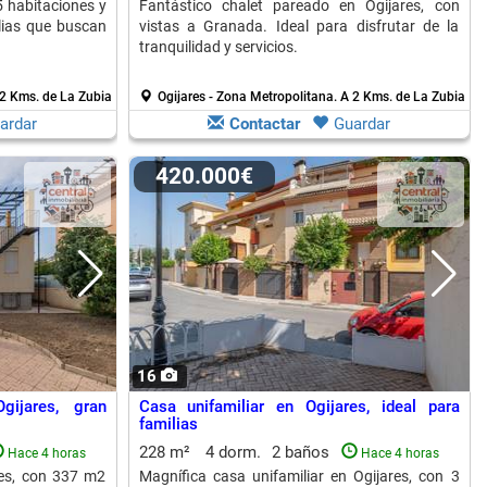
5 habitaciones y
Fantástico chalet pareado en Ogijares, con
lias que buscan
vistas a Granada. Ideal para disfrutar de la
tranquilidad y servicios.
2 Kms. de La Zubia
Ogijares - Zona Metropolitana.
A 2 Kms. de La Zubia
ardar
Contactar
Guardar
420.000€
16
gijares, gran
Casa unifamiliar en Ogijares, ideal para
familias
228 m²
4 dorm.
2 baños
Hace 4 horas
Hace 4 horas
res, con 337 m2
Magnífica casa unifamiliar en Ogijares, con 3