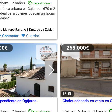
 dorm.
2 baños
Hace 4 horas
r finca urbana en Cájar con 670 m2
 Ideal para quienes buscan un hogar
amplio.
na Metropolitana.
A 1 Kms. de La Zubia
Contactar
Guardar
000€
268.000€
16
ependiente en Ogíjares
Chalet adosado en venta en O
 dorm.
2 baños
169 m²
5 dorm.
1 baños
Hace 4 horas