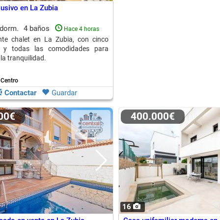
lusivo en La Zubia
 dorm.
4 baños
Hace 4 horas
nte chalet en La Zubia, con cinco
s y todas las comodidades para
 la tranquilidad.
 Centro
Contactar
Guardar
000€
400.000€
16