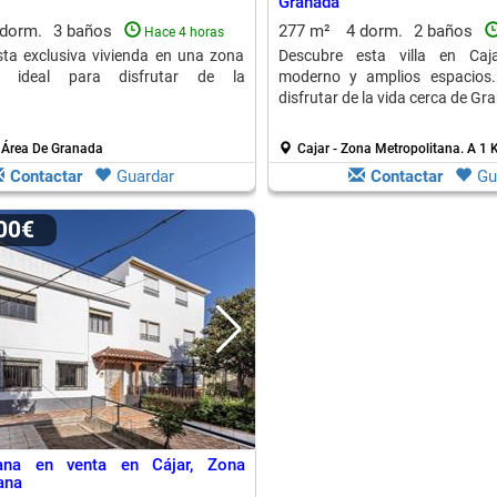
Granada
 dorm.
3 baños
277 m²
4 dorm.
2 baños
Hace 4 horas
ta exclusiva vivienda en una zona
Descubre esta villa en Caj
da, ideal para disfrutar de la
moderno y amplios espacios.
disfrutar de la vida cerca de Gr
- Área De Granada
Cajar - Zona Metropolitana.
A 1 
Contactar
Guardar
Contactar
Gu
000€
ana en venta en Cájar, Zona
ana