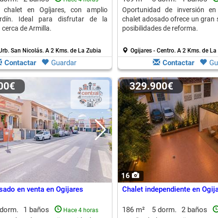
o chalet en Ogíjares, con amplio
Oportunidad de inversión en 
rdín. Ideal para disfrutar de la
chalet adosado ofrece un gran s
 cerca de Armilla.
posibilidades de reforma.
 Urb. San Nicolás.
A 2 Kms. de La Zubia
Ogijares - Centro.
A 2 Kms. de La
Contactar
Guardar
Contactar
Gu
000€
329.900€
16
sado en venta en Ogijares
Chalet independiente en Ogij
 dorm.
1 baños
186 m²
5 dorm.
2 baños
Hace 4 horas