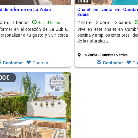
16
d de reforma en La Zubia
Chalet en venta en Cumbr
Zubia
dorm.
1 baños
213 m²
3 dorm.
2 baños
Hace 4 horas
formar en el corazón de La Zubia.
Vive en este chalet en Cumbr
ersonalizar a tu gusto y vivir cerca
piscina y amplios exteriores, ide
de la naturaleza.
La Zubia - Cumbres Verdes
Contactar
Guardar
Contactar
Gu
000€