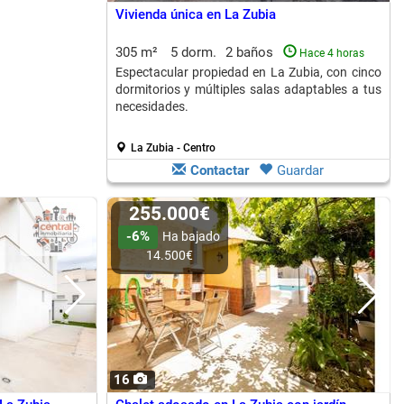
Vivienda única en La Zubia
305 m²
5 dorm.
2 baños
Hace 4 horas
Espectacular propiedad en La Zubia, con cinco
dormitorios y múltiples salas adaptables a tus
necesidades.
La Zubia - Centro
Contactar
Guardar
255.000€
-6%
Ha bajado
14.500€
16