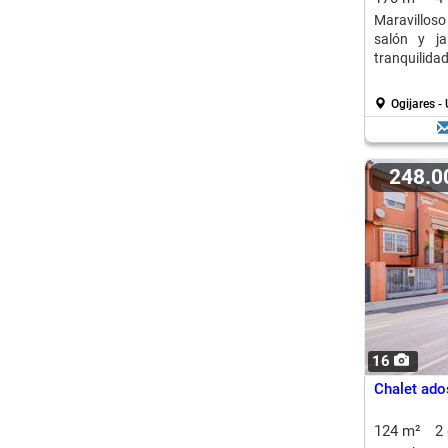
Maravillos
salón y ja
tranquilidad
Ogijares -
248.
16
Chalet ado
124 m²
2