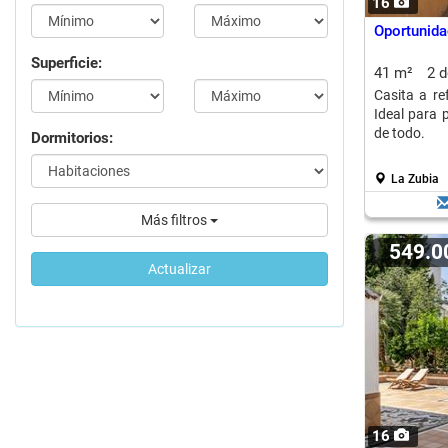
16
Oportunida
Superficie:
41 m²
2 
Casita a re
Ideal para p
de todo.
Dormitorios:
La Zubia
Más filtros
549.
Actualizar
16