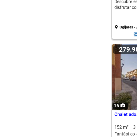
Descubre es
disfrutar co
Ogijares -
279.
16
Chalet ado
152 m²
3
Fantástico 