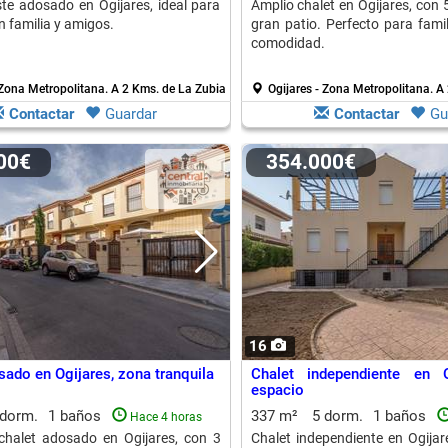
te adosado en Ogijares, ideal para
Amplio chalet en Ogijares, con 
n familia y amigos.
gran patio. Perfecto para fami
comodidad.
 Zona Metropolitana.
A 2 Kms. de La Zubia
Ogijares - Zona Metropolitana.
A 
Contactar
Guardar
Contactar
Gu
900€
354.000€
16
sado en Ogijares, zona tranquila
Chalet independiente en O
espacio
 dorm.
1 baños
337 m²
5 dorm.
1 baños
Hace 4 horas
chalet adosado en Ogijares, con 3
Chalet independiente en Ogija