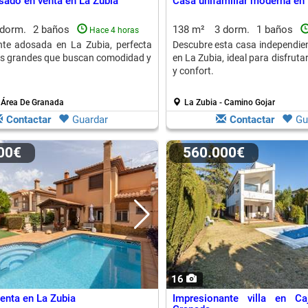
sado en venta en La Zubia
Casa unifamiliar moderna en 
 dorm.
2 baños
138 m²
3 dorm.
1 baños
Hace 4 horas
nte adosada en La Zubia, perfecta
Descubre esta casa independien
as grandes que buscan comodidad y
en La Zubia, ideal para disfruta
y confort.
- Área De Granada
La Zubia - Camino Gojar
Contactar
Guardar
Contactar
Gu
000€
560.000€
16
venta en La Zubia
Impresionante villa en Ca