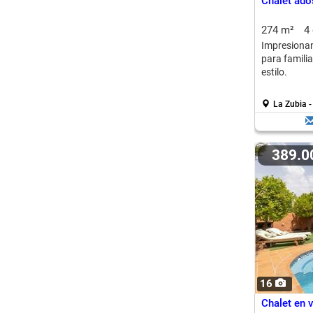
Chalet ado
274 m²
4
Impresiona
para famili
estilo.
La Zubia 
389.
16
Chalet en 