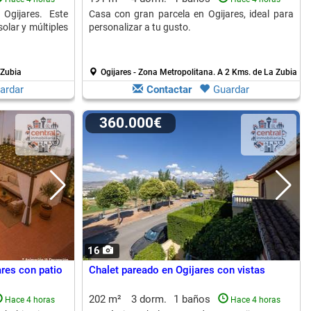
Ogijares. Este
Casa con gran parcela en Ogijares, ideal para
olar y múltiples
personalizar a tu gusto.
 Zubia
Ogijares - Zona Metropolitana.
A 2 Kms. de La Zubia
ardar
Contactar
Guardar
360.000€
16
ares con patio
Chalet pareado en Ogijares con vistas
202 m²
3 dorm.
1 baños
Hace 4 horas
Hace 4 horas