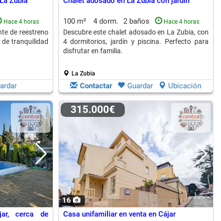
La Zubia
Chalet adosado en La Zubia con jardín
100 m²
4 dorm.
2 baños
Hace 4 horas
Hace 4 horas
te de reestreno
Descubre este chalet adosado en La Zubia, con
r de tranquilidad
4 dormitorios, jardín y piscina. Perfecto para
disfrutar en familia.
La Zubia
ardar
Contactar
Guardar
Ubicación
315.000€
16
jar, cerca de
Casa unifamiliar en venta en Cájar