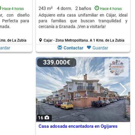
243 m²
4 dorm.
2 baños
Hace 4 horas
Hace 4 horas
ar, con diseño
Adquiere esta casa unifamiliar en Cájar, ideal
 Perfecta para
para familias que buscan tranquilidad y
anada.
cercanía a Granada. ¡Ven a visitarla!
Kms. de La Zubia
Cajar - Zona Metropolitana.
A 1 Kms. de La Zubia
ardar
Contactar
Guardar
339.000€
16
Casa adosada encantadora en Ogijares