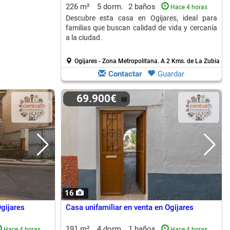
226 m²
5 dorm.
2 baños
Hace 4 horas
Descubre esta casa en Ogijares, ideal para
familias que buscan calidad de vida y cercanía
a la ciudad.
Ogijares - Zona Metropolitana.
A 2 Kms. de La Zubia
Contactar
Guardar
69.900€
16
gijares
Casa unifamiliar en venta en Ogijares
191 m²
4 dorm.
1 baños
Hace 4 horas
Hace 4 horas