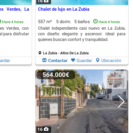
16
es Verdes, La
Chalet de lujo en La Zubia
557 m²
5 dorm.
5 baños
Hace 4 horas
Hace 4 horas
es Verdes, con
Chalet independiente casi nuevo en La Zubia,
al para disfrutar
con diseño elegante y ascensor. Ideal para
quienes buscan confort y tranquilidad.
La Zubia - Altos De La Zubia
ardar
Contactar
Guardar
Ubicación
564.000€
16