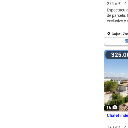
274 m²
4
Espectacula
de parcela.
exclusivo y 
Cajar - Zo
325.
16
Chalet ind
170 m²
4