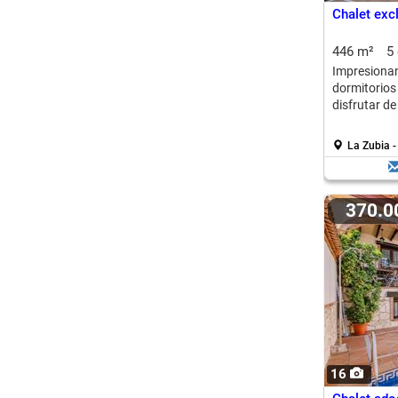
Chalet exc
446 m²
5
Impresiona
dormitorio
disfrutar de
La Zubia -
370.
16