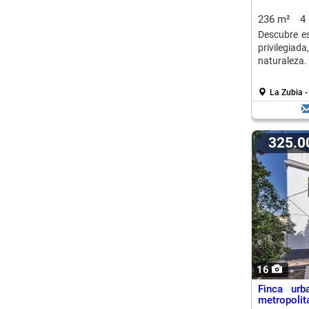
236 m²
4
Descubre es
privilegia
naturaleza.
La Zubia 
325.
16
Finca urb
metropolit