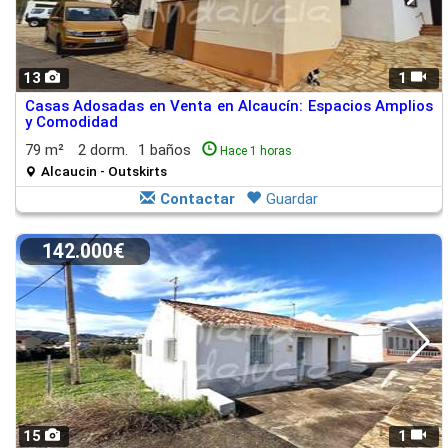
13
1
Casas Adosadas en Venta en Alcaucín: Espacios Amplios
y Comodidad
79 m²
2 dorm.
1 baños
Hace 1 horas
Alcaucin - Outskirts
Contactar
Guardar
142.000€
15
1