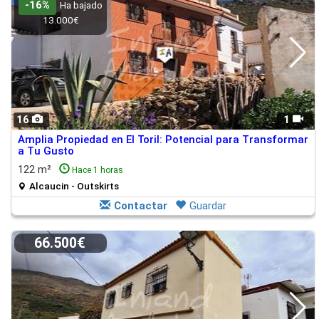
-16%
Ha bajado
13.000€
16
1
Amplia Propiedad en El Toril: Potencial para Transformar
a Tu Gusto
122 m²
Hace 1 horas
Alcaucin - Outskirts
Contactar
Guardar
66.500€