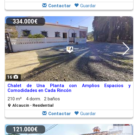
Contactar
Guardar
334.000€
16
Chalet de Una Planta con Amplios Espacios y
Comodidades en Cada Rincón
210 m²
4 dorm.
2 baños
Alcaucin - Residential
Contactar
Guardar
121.000€