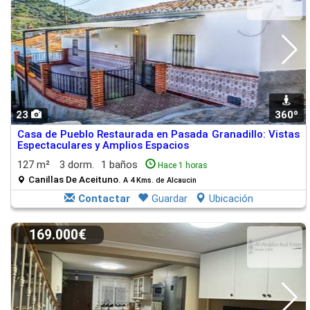
23
360º
Casa de Pueblo Restaurada en Pasada Granadillo: Vistas
Espectaculares y Amplios Espacios
127 m²
3 dorm.
1 baños
Hace 1 horas
Canillas De Aceituno.
A 4 Kms. de Alcaucin
Contactar
Guardar
Ubicación
169.000€