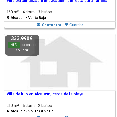
Villa personalizable en Alcaucín, perfecta para familia
160 m²
4 dorm.
3 baños
Alcaucin - Venta Baja
Contactar
Guardar
333.990€
-5%
Ha bajado
15.010€
Villa de lujo en Alcaucín, cerca de la playa
210 m²
5 dorm.
2 baños
Alcaucin - South Of Spain