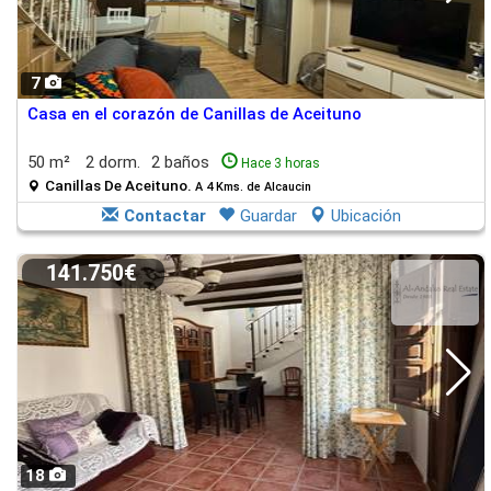
7
Casa en el corazón de Canillas de Aceituno
50 m²
2 dorm.
2 baños
Hace 3 horas
Canillas De Aceituno.
A 4 Kms. de Alcaucin
Contactar
Guardar
Ubicación
141.750€
18