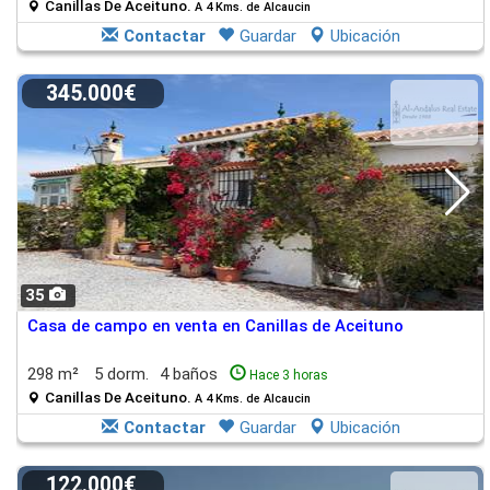
Canillas De Aceituno.
A 4 Kms. de Alcaucin
Contactar
Guardar
Ubicación
345.000€
35
Casa de campo en venta en Canillas de Aceituno
298 m²
5 dorm.
4 baños
Hace 3 horas
Canillas De Aceituno.
A 4 Kms. de Alcaucin
Contactar
Guardar
Ubicación
122.000€