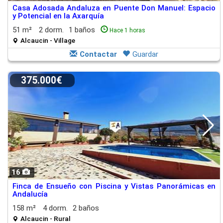
Casa Adosada Andaluza en Puente Don Manuel: Espacio
y Potencial en la Axarquía
51 m²
2 dorm.
1 baños
Hace 1 horas
Alcaucin - Village
Contactar
Guardar
375.000€
16
Finca de Ensueño con Piscina y Vistas Panorámicas en
Andalucía
158 m²
4 dorm.
2 baños
Alcaucin - Rural