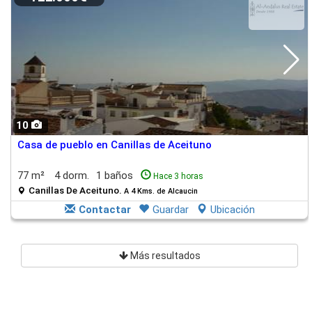
10
Casa de pueblo en Canillas de Aceituno
77 m²
4 dorm.
1 baños
Hace 3 horas
Canillas De Aceituno.
A 4 Kms. de Alcaucin
Contactar
Guardar
Ubicación
Más resultados