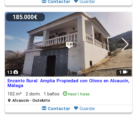
Contactar
Guardar
185.000€
13
1
Encanto Rural: Amplia Propiedad con Olivos en Alcaucín,
Málaga
102 m²
2 dorm.
1 baños
Hace 1 horas
Alcaucin - Outskirts
Contactar
Guardar