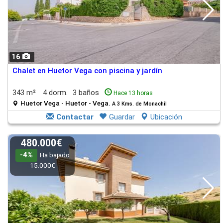
16
Chalet en Huetor Vega con piscina y jardín
343 m²
4 dorm.
3 baños
Hace 13 horas
Huetor Vega - Huetor - Vega.
A 3 Kms. de Monachil
Contactar
Guardar
Ubicación
480.000€
-4%
Ha bajado
15.000€