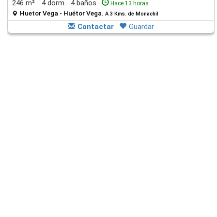
246 m²
4 dorm.
4 baños
Hace 13 horas
Huetor Vega - Huétor Vega.
A 3 Kms. de Monachil
Contactar
Guardar