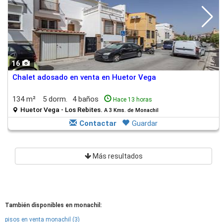
16
Chalet adosado en venta en Huetor Vega
134 m²
5 dorm.
4 baños
Hace 13 horas
Huetor Vega - Los Rebites.
A 3 Kms. de Monachil
Contactar
Guardar
Más resultados
También disponibles en monachil:
pisos en venta monachil (3)