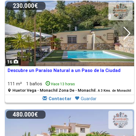
230.000€
16
Descubre un Paraíso Natural a un Paso de la Ciudad
111 m²
1 baños
Hace 13 horas
Huetor Vega - Monachil Zona De - Monachil.
A 3 Kms. de Monachil
Contactar
Guardar
480.000€