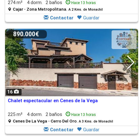
274 m²
4 dorm.
2 baños
Hace 13 horas
Cajar - Zona Metropolitana.
A 2 Kms. de Monachil
Contactar
Guardar
890.000€
16
Chalet espectacular en Cenes de la Vega
225 m²
4 dorm.
2 baños
Hace 13 horas
Cenes De La Vega - Cerro Del Oro.
A 3 Kms. de Monachil
Contactar
Guardar