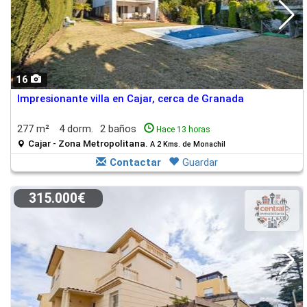
16
Impresionante villa en Cajar, cerca de Granada
277 m²
4 dorm.
2 baños
Hace 13 horas
Cajar - Zona Metropolitana.
A 2 Kms. de Monachil
Contactar
Guardar
315.000€