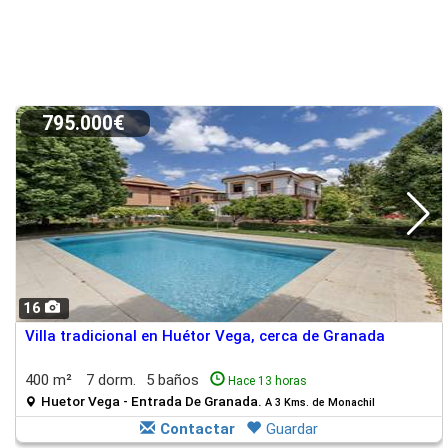
795.000€
16
Villa tradicional en Huétor Vega, cerca de Granada
400 m²
7 dorm.
5 baños
Hace 13 horas
Huetor Vega - Entrada De Granada.
A 3 Kms. de Monachil
Contactar
Guardar