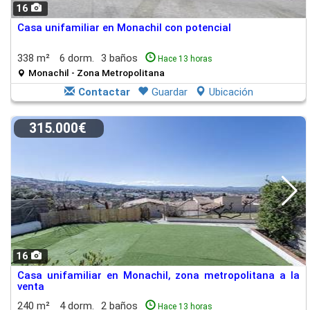
16
Casa unifamiliar en Monachil con potencial
338 m²
6 dorm.
3 baños
Hace 13 horas
Monachil - Zona Metropolitana
Contactar
Guardar
Ubicación
315.000€
16
Casa unifamiliar en Monachil, zona metropolitana a la
venta
240 m²
4 dorm.
2 baños
Hace 13 horas