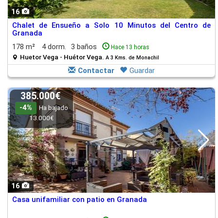
16
Chalet de Ensueño a Solo 10 Minutos del Centro de
Granada
178 m²
4 dorm.
3 baños
Hace 13 horas
Huetor Vega - Huétor Vega.
A 3 Kms. de Monachil
Contactar
Guardar
385.000€
-4%
Ha bajado
13.000€
16
Casa unifamiliar con patio en Granada