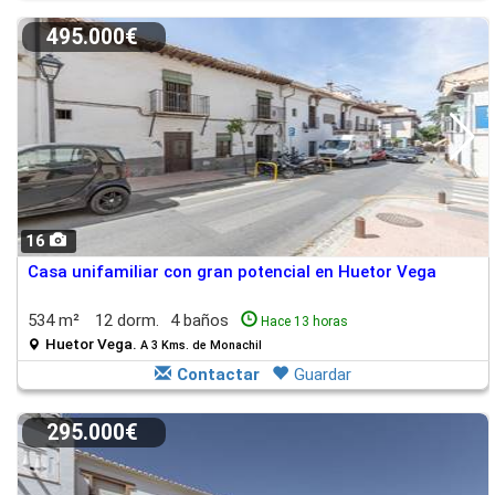
495.000€
16
Casa unifamiliar con gran potencial en Huetor Vega
534 m²
12 dorm.
4 baños
Hace 13 horas
Huetor Vega.
A 3 Kms. de Monachil
Contactar
Guardar
295.000€