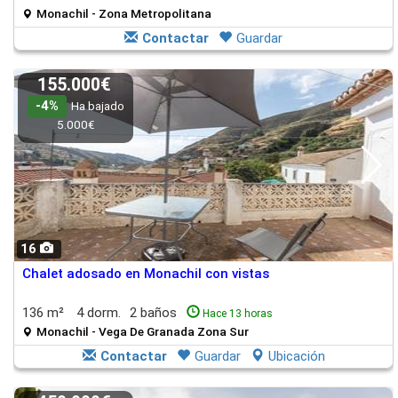
Monachil - Zona Metropolitana
Contactar
Guardar
155.000€
-4%
Ha bajado
5.000€
16
Chalet adosado en Monachil con vistas
136 m²
4 dorm.
2 baños
Hace 13 horas
Monachil - Vega De Granada Zona Sur
Contactar
Guardar
Ubicación