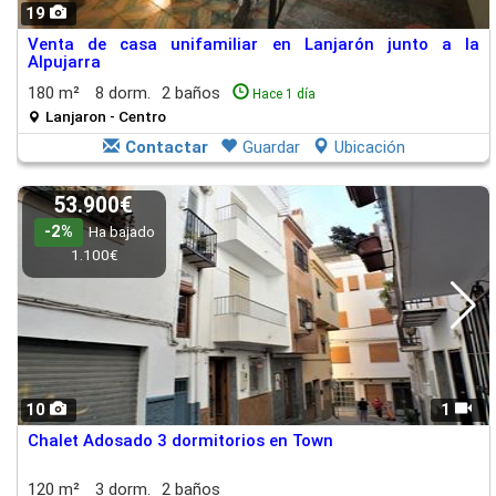
19
Venta de casa unifamiliar en Lanjarón junto a la
Alpujarra
180 m²
8 dorm.
2 baños
Hace 1 día
Lanjaron - Centro
Contactar
Guardar
Ubicación
53.900€
-2%
Ha bajado
1.100€
10
1
Chalet Adosado 3 dormitorios en Town
120 m²
3 dorm.
2 baños