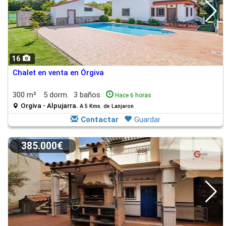
16
Chalet en venta en Órgiva
300 m²
5 dorm.
3 baños
Hace 6 horas
Orgiva - Alpujarra.
A 5 Kms. de Lanjaron
Contactar
Guardar
385.000€