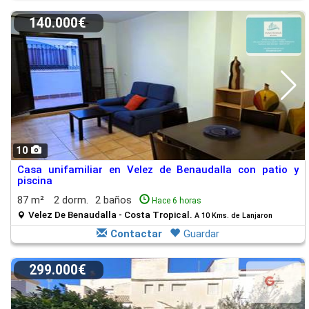
140.000€
10
Casa unifamiliar en Velez de Benaudalla con patio y
piscina
87 m²
2 dorm.
2 baños
Hace 6 horas
Velez De Benaudalla - Costa Tropical.
A 10 Kms. de Lanjaron
Contactar
Guardar
299.000€