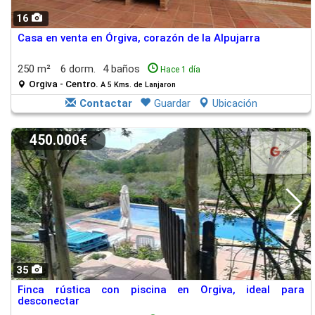
16
Casa en venta en Órgiva, corazón de la Alpujarra
250 m²
6 dorm.
4 baños
Hace 1 día
Orgiva - Centro.
A 5 Kms. de Lanjaron
Contactar
Guardar
Ubicación
450.000€
35
Finca rústica con piscina en Orgiva, ideal para
desconectar