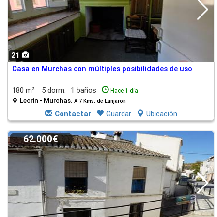
21
Casa en Murchas con múltiples posibilidades de uso
180 m²
5 dorm.
1 baños
Hace 1 día
Lecrin - Murchas.
A 7 Kms. de Lanjaron
Contactar
Guardar
Ubicación
62.000€