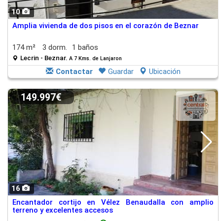
10
Amplia vivienda de dos pisos en el corazón de Beznar
174 m²
3 dorm.
1 baños
Lecrin - Beznar.
A 7 Kms. de Lanjaron
Contactar
Guardar
Ubicación
149.997€
16
Encantador cortijo en Vélez Benaudalla con amplio
terreno y excelentes accesos