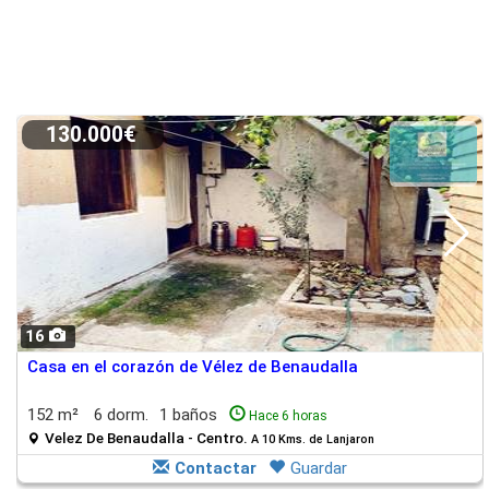
130.000€
16
Casa en el corazón de Vélez de Benaudalla
152 m²
6 dorm.
1 baños
Hace 6 horas
Velez De Benaudalla - Centro.
A 10 Kms. de Lanjaron
Contactar
Guardar