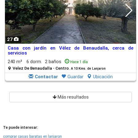
27
Casa con jardín en Vélez de Benaudalla, cerca de
servicios
240 m²
6 dorm.
2 baños
Hace 1 día
Velez De Benaudalla - Centro.
A 10 Kms. de Lanjaron
Contactar
Guardar
Ubicación
Más resultados
Te puede interesar:
comprar casas baratas en lanjaron