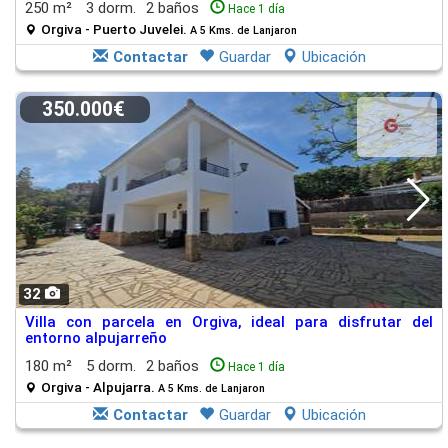
250 m²
3 dorm.
2 baños
Hace 1 día
Orgiva - Puerto Juvelei.
A 5 Kms. de Lanjaron
Contactar
Guardar
Ubicación
350.000€
32
Villa con parcela en Orgiva, ideal para disfrutar del
entorno alpujarreño
180 m²
5 dorm.
2 baños
Hace 1 día
Orgiva - Alpujarra.
A 5 Kms. de Lanjaron
Contactar
Guardar
Ubicación