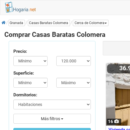
Inicio
Casas Baratas Colomera
Granada
Cerca de Colomera
Comprar Casas Baratas Colomera
Precio:
36
Superficie:
Dormitorios:
Más filtros
16
Vivienda co