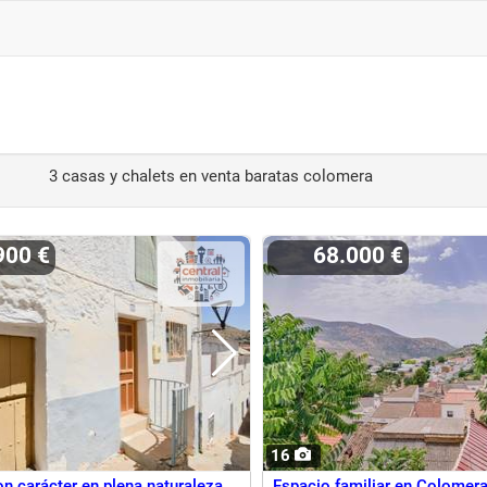
3 casas y chalets en venta baratas colomera
.900 €
68.000 €
16
n carácter en plena naturaleza,
Espacio familiar en Colomera