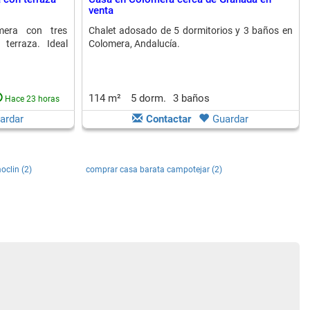
venta
mera con tres
Chalet adosado de 5 dormitorios y 3 baños en
 terraza. Ideal
Colomera, Andalucía.
114 m²
5 dorm.
3 baños
Hace 23 horas
ardar
Contactar
Guardar
oclin (2)
comprar casa barata campotejar (2)