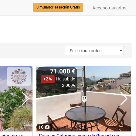
Simulador Tasación Gratis
Acceso usuarios
71.000 €
+2%
Ha subido
2.000€
16
 con terraza
Casa en Colomera cerca de Granada en