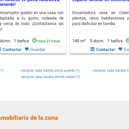
perando!
encantador pueblo en una casa con
Encantadora casa en Colo
adaptada a tu gusto, rodeada de
plantas, cinco habitaciones y
y cerca de todo. ¡Contáctanos sin
para disfrutar en familia.
o!
 dorm.
1 baños
140 m²
5 dorm.
1 baños
Hace 23 horas
Contactar
Guardar
Contactar
Gu
(1)
comprar casa barata pinos puente (1)
comprar casa barata m
comprar casa barata ermita nueva (1)
nmobiliario de la zona