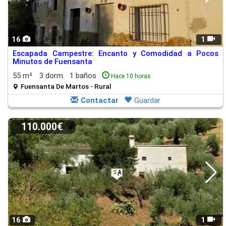
16
1
Escapada Campestre: Encanto y Comodidad a Pocos
Minutos de Fuensanta
55 m²
3 dorm.
1 baños
Hace 10 horas
Fuensanta De Martos - Rural
Contactar
Guardar
110.000€
16
1