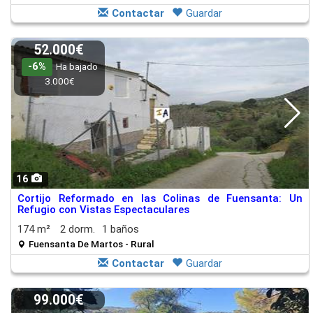
Contactar
Guardar
52.000€
-6%
Ha bajado
3.000€
16
Cortijo Reformado en las Colinas de Fuensanta: Un
Refugio con Vistas Espectaculares
174 m²
2 dorm.
1 baños
Fuensanta De Martos - Rural
Contactar
Guardar
99.000€