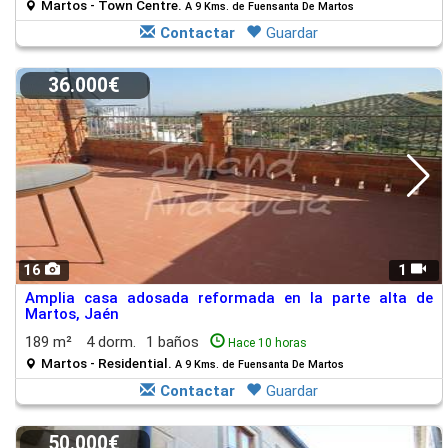
Martos - Town Centre.
A 9 Kms. de Fuensanta De Martos
Contactar
Guardar
36.000€
16
1
Amplia casa adosada reformada en la parte alta de
Martos, Jaén
189 m²
4 dorm.
1 baños
Hace 10 horas
Martos - Residential.
A 9 Kms. de Fuensanta De Martos
Contactar
Guardar
50.000€