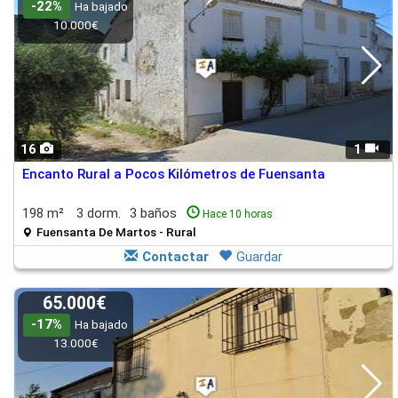
-22%
Ha bajado
10.000€
16
1
Encanto Rural a Pocos Kilómetros de Fuensanta
198 m²
3 dorm.
3 baños
Hace 10 horas
Fuensanta De Martos - Rural
Contactar
Guardar
65.000€
-17%
Ha bajado
13.000€