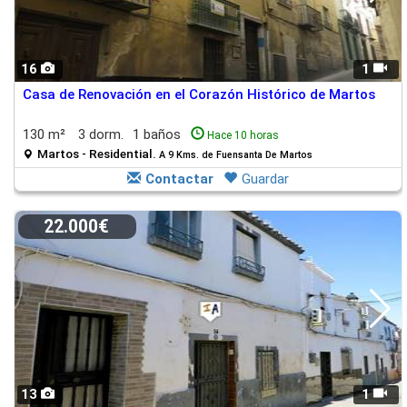
16
1
Casa de Renovación en el Corazón Histórico de Martos
130 m²
3 dorm.
1 baños
Hace 10 horas
Martos - Residential.
A 9 Kms. de Fuensanta De Martos
Contactar
Guardar
22.000€
13
1