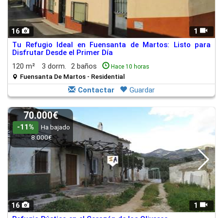
16
1
Tu Refugio Ideal en Fuensanta de Martos: Listo para
Disfrutar Desde el Primer Día
120 m²
3 dorm.
2 baños
Hace 10 horas
Fuensanta De Martos - Residential
Contactar
Guardar
70.000€
-11%
Ha bajado
8.000€
16
1