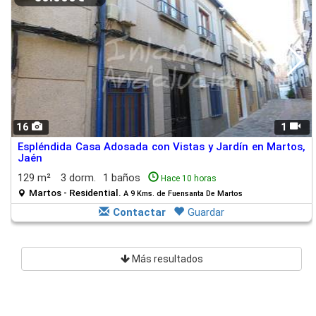
16
1
Espléndida Casa Adosada con Vistas y Jardín en Martos,
Jaén
129 m²
3 dorm.
1 baños
Hace 10 horas
Martos - Residential.
A 9 Kms. de Fuensanta De Martos
Contactar
Guardar
Más resultados