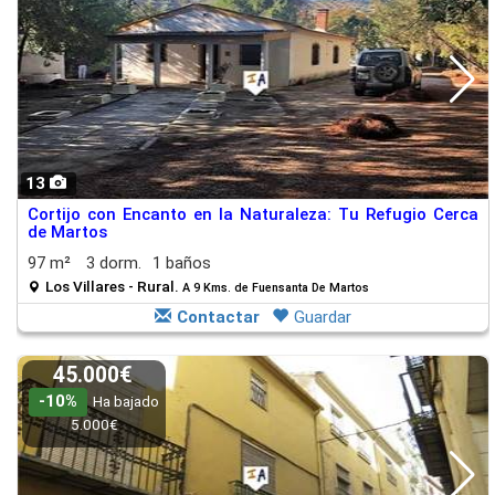
13
Cortijo con Encanto en la Naturaleza: Tu Refugio Cerca
de Martos
97 m²
3 dorm.
1 baños
Los Villares - Rural.
A 9 Kms. de Fuensanta De Martos
Contactar
Guardar
45.000€
-10%
Ha bajado
5.000€