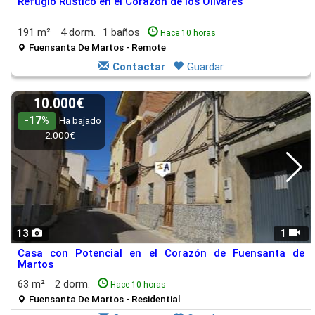
Refugio Rústico en el Corazón de los Olivares
191 m²
4 dorm.
1 baños
Hace 10 horas
Fuensanta De Martos - Remote
Contactar
Guardar
10.000€
-17%
Ha bajado
2.000€
13
1
Casa con Potencial en el Corazón de Fuensanta de
Martos
63 m²
2 dorm.
Hace 10 horas
Fuensanta De Martos - Residential