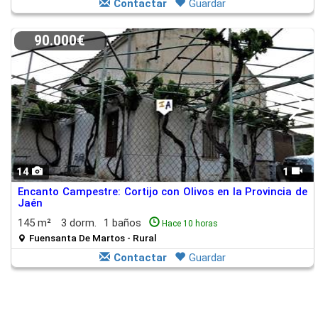
Contactar
Guardar
90.000€
14
1
Encanto Campestre: Cortijo con Olivos en la Provincia de
Jaén
145 m²
3 dorm.
1 baños
Hace 10 horas
Fuensanta De Martos - Rural
Contactar
Guardar