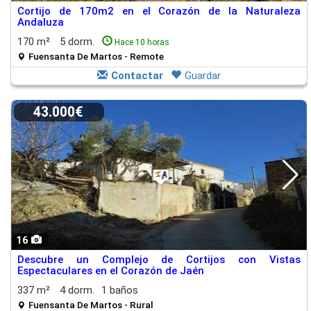
Cortijo de 170m2 en el Corazón de la Naturaleza
Andaluza
170 m²
5 dorm.
Hace 10 horas
Fuensanta De Martos - Remote
Contactar
Guardar
43.000€
16
Descubre un Complejo de Cortijos con Vistas
Espectaculares en el Corazón de Jaén
337 m²
4 dorm.
1 baños
Fuensanta De Martos - Rural