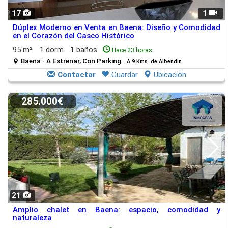
17
1
Dúplex Moderno en Venta en Baena: Diseño y Comodidad
en el Corazón del Casco Histórico
95 m²
1 dorm.
1 baños
Hace 23 horas
Baena - A Estrenar, Con Parking..
A 9 Kms. de Albendin
Contactar
Guardar
Ubicación
285.000€
21
Amplio chalet en Baena: espacio, comodidad y
naturaleza