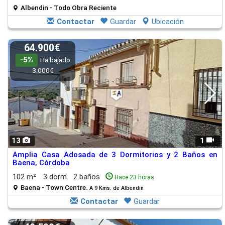
Albendin - Todo Obra Reciente
Contactar
Guardar
Ubicación
64.900€
-5%
Ha bajado
3.000€
13
1
Amplia Casa Adosada de 3 Dormitorios y 2 Baños en
Baena, Córdoba
102 m²
3 dorm.
2 baños
Hace 23 horas
Baena - Town Centre.
A 9 Kms. de Albendin
Contactar
Guardar