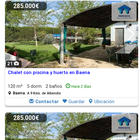
285.000€
21
Chalet con piscina y huerto en Baena
120 m²
5 dorm.
2 baños
Hace 2 días
Baena.
A 9 Kms. de Albendin
Contactar
Guardar
Ubicación
285.000€