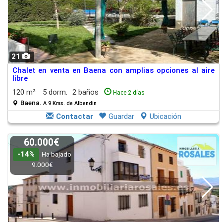
21
Chalet en venta en Baena con amplias opciones al aire
libre
120 m²
5 dorm.
2 baños
Hace 2 días
Baena.
A 9 Kms. de Albendin
Contactar
Guardar
Ubicación
60.000€
-14%
Ha bajado
9.000€