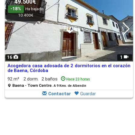
49.500€
-18%
Ha bajado
10.400€
16
1
Acogedora casa adosada de 2 dormitorios en el corazón
de Baena, Córdoba
92 m²
2 dorm.
2 baños
Hace 23 horas
Baena - Town Centre.
A 9 Kms. de Albendin
Contactar
Guardar