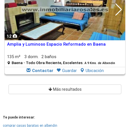
12
Amplia y Luminoso Espacio Reformado en Baena
135 m²
3 dorm.
2 baños
Baena - Todo Obra Reciente, Excelentes.
A 9 Kms. de Albendin
Contactar
Guardar
Ubicación
Más resultados
Te puede interesar:
comprar casas baratas en albendin