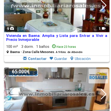
9
1
Vivienda en Baena: Amplia y Lista para Entrar a Vivir a
Precio Inmejorable
100 m²
3 dorm.
1 baños
Hace 23 horas
Baena - Zona Calle Mesones.
A 9 Kms. de Albendin
Contactar
Guardar
Ubicación
65.000€