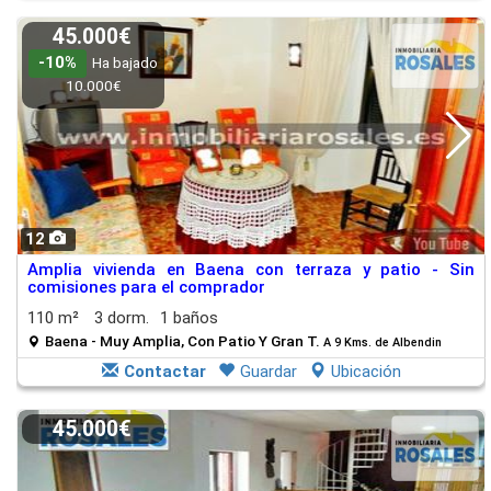
45.000€
-10%
Ha bajado
10.000€
12
Amplia vivienda en Baena con terraza y patio - Sin
comisiones para el comprador
110 m²
3 dorm.
1 baños
Baena - Muy Amplia, Con Patio Y Gran T.
A 9 Kms. de Albendin
Contactar
Guardar
Ubicación
45.000€