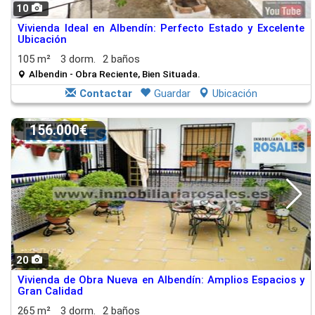
10
Vivienda Ideal en Albendín: Perfecto Estado y Excelente
Ubicación
105 m²
3 dorm.
2 baños
Albendin - Obra Reciente, Bien Situada.
Contactar
Guardar
Ubicación
156.000€
20
Vivienda de Obra Nueva en Albendín: Amplios Espacios y
Gran Calidad
265 m²
3 dorm.
2 baños