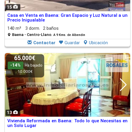
15
Casa en Venta en Baena: Gran Espacio y Luz Natural a un
Precio Inigualable
140 m²
3 dorm.
2 baños
Baena - Centro-Llano.
A 9 Kms. de Albendin
Contactar
Guardar
Ubicación
65.000€
-14%
Ha bajado
10.000€
13
Vivienda Reformada en Baena: Todo lo que Necesitas en
un Solo Lugar