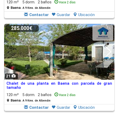
120 m²
5 dorm.
2 baños
Hace 2 días
Baena.
A 9 Kms. de Albendin
Contactar
Guardar
Ubicación
285.000€
21
Chalet de una planta en Baena con parcela de gran
tamaño
120 m²
5 dorm.
2 baños
Hace 2 días
Baena.
A 9 Kms. de Albendin
Contactar
Guardar
Ubicación