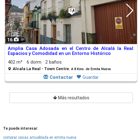
16
Amplia Casa Adosada en el Centro de Alcalá la Real:
Espacios y Comodidad en un Entorno Histórico
402 m²
6 dorm.
2 baños
Alcala La Real - Town Centre.
A 8 Kms. de Ermita Nueva
Contactar
Guardar
Más resultados
Te puede interesar:
comprar casas amueblada en ermita nueva