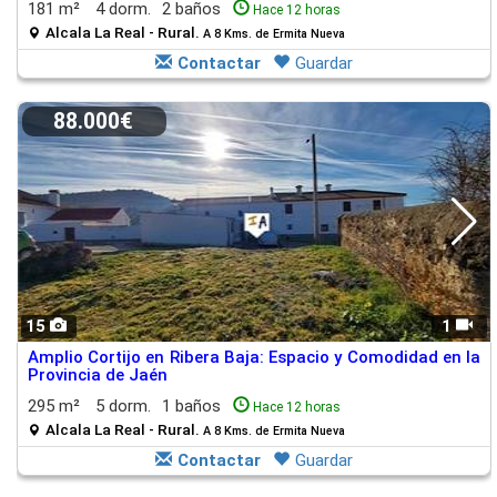
181 m²
4 dorm.
2 baños
Hace 12 horas
Alcala La Real - Rural.
A 8 Kms. de Ermita Nueva
Contactar
Guardar
88.000€
15
1
Amplio Cortijo en Ribera Baja: Espacio y Comodidad en la
Provincia de Jaén
295 m²
5 dorm.
1 baños
Hace 12 horas
Alcala La Real - Rural.
A 8 Kms. de Ermita Nueva
Contactar
Guardar