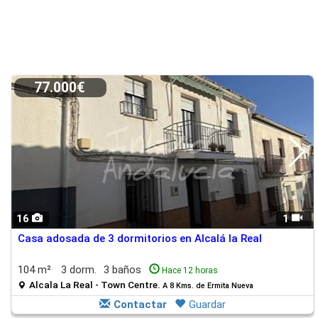
77.000€
16
1
Casa adosada de 3 dormitorios en Alcalá la Real
104 m²
3 dorm.
3 baños
Hace 12 horas
Alcala La Real - Town Centre.
A 8 Kms. de Ermita Nueva
Contactar
Guardar