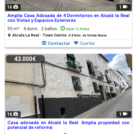
16
1
Amplia Casa Adosada de 4 Dormitorios en Alcalá la Real
con Vistas y Espacios Exteriores
95 m²
4 dorm.
2 baños
Hace 12 horas
Alcala La Real - Town Centre.
A 8 Kms. de Ermita Nueva
Contactar
Guardar
43.000€
16
1
Casa adosada en Alcalá la Real: Amplia propiedad con
potencial de reforma