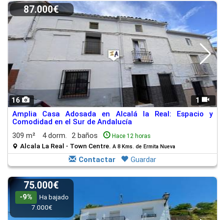
87.000€
16
1
Amplia Casa Adosada en Alcalá la Real: Espacio y
Comodidad en el Sur de Andalucía
309 m²
4 dorm.
2 baños
Hace 12 horas
Alcala La Real - Town Centre.
A 8 Kms. de Ermita Nueva
Contactar
Guardar
75.000€
-9%
Ha bajado
7.000€