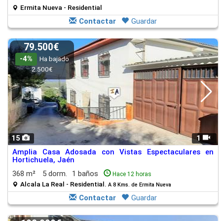
Ermita Nueva - Residential
Contactar
Guardar
79.500€
-4%
Ha bajado
2.500€
15
1
Amplia Casa Adosada con Vistas Espectaculares en
Hortichuela, Jaén
368 m²
5 dorm.
1 baños
Hace 12 horas
Alcala La Real - Residential.
A 8 Kms. de Ermita Nueva
Contactar
Guardar