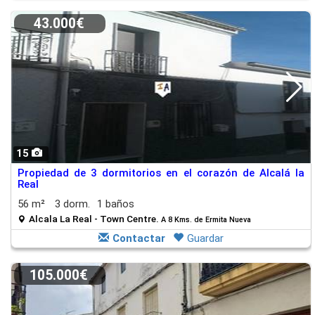
43.000€
15
Propiedad de 3 dormitorios en el corazón de Alcalá la
Real
56 m²
3 dorm.
1 baños
Alcala La Real - Town Centre.
A 8 Kms. de Ermita Nueva
Contactar
Guardar
105.000€