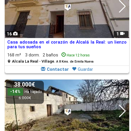
16
1
Casa adosada en el corazón de Alcalá la Real: un lienzo
para tus sueños
168 m²
3 dorm.
2 baños
Hace 12 horas
Alcala La Real - Village.
A 8 Kms. de Ermita Nueva
Contactar
Guardar
38.000€
-14%
Ha bajado
6.000€