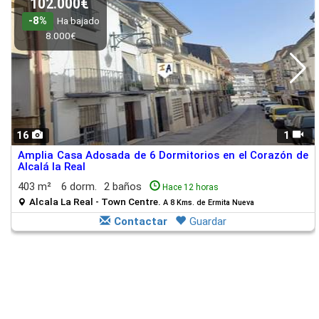
102.000€
-8%
Ha bajado
8.000€
16
1
Amplia Casa Adosada de 6 Dormitorios en el Corazón de
Alcalá la Real
403 m²
6 dorm.
2 baños
Hace 12 horas
Alcala La Real - Town Centre.
A 8 Kms. de Ermita Nueva
Contactar
Guardar