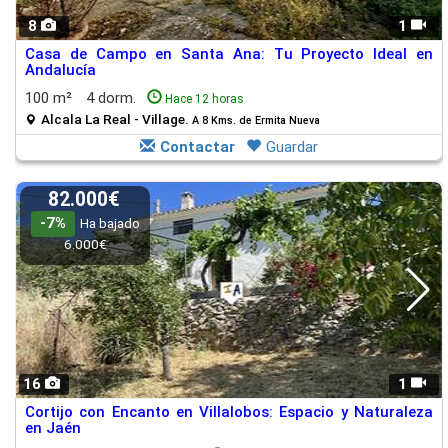
8
1
Casa de Campo en Santa Ana: Tu Proyecto Ideal en
Andalucía
100 m²
4 dorm.
Hace 12 horas
Alcala La Real - Village.
A 8 Kms. de Ermita Nueva
Contactar
Guardar
82.000€
-7%
Ha bajado
6.000€
16
1
Cortijo con Encanto en Villalobos: Espacio y Naturaleza
en Jaén