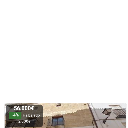
56.000€
-4%
Ha bajado
2.000€