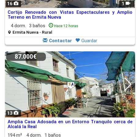
16
1
Cortijo Renovado con Vistas Espectaculares y Amplio
Terreno en Ermita Nueva
4 dorm.
3 baños
Hace 12 horas
Ermita Nueva - Rural
Contactar
Guardar
87.000€
13
Amplia Casa Adosada en un Entorno Tranquilo cerca de
Alcalá la Real
194 m²
4 dorm.
1 baños