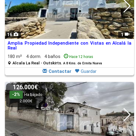
16
1
Amplia Propiedad Independiente con Vistas en Alcalá la
Real
180 m²
4 dorm.
4 baños
Hace 12 horas
Alcala La Real - Outskirts.
A 8 Kms. de Ermita Nueva
Contactar
Guardar
126.000€
-2%
Ha bajado
2.000€