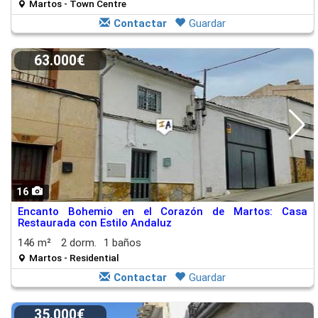
Martos - Town Centre
Contactar
Guardar
63.000€
16
Encanto Bohemio en el Corazón de Martos: Casa
Restaurada con Estilo Andaluz
146 m²
2 dorm.
1 baños
Martos - Residential
Contactar
Guardar
35.000€