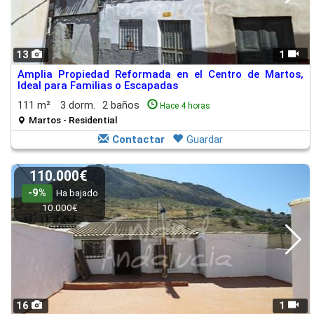
13
1
Amplia Propiedad Reformada en el Centro de Martos,
Ideal para Familias o Escapadas
111 m²
3 dorm.
2 baños
Hace 4 horas
Martos - Residential
Contactar
Guardar
110.000€
-9%
Ha bajado
10.000€
16
1