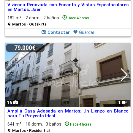
Vivienda Renovada con Encanto y Vistas Espectaculares
en Martos, Jaén
182 m²
2 dorm.
2 baños
Hace 4 horas
Martos - Outskirts
Contactar
Guardar
79.000€
16
1
Amplia Casa Adosada en Martos: Un Lienzo en Blanco
para Tu Proyecto Ideal
641 m²
10 dorm.
3 baños
Hace 4 horas
Martos - Residential