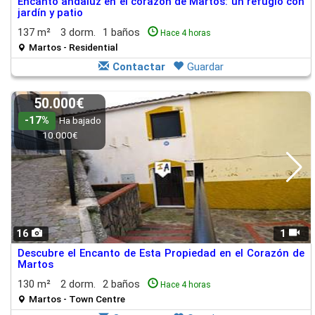
Encanto andaluz en el corazón de Martos: un refugio con
jardín y patio
137 m²
3 dorm.
1 baños
Hace 4 horas
Martos - Residential
Contactar
Guardar
50.000€
-17%
Ha bajado
10.000€
16
1
Descubre el Encanto de Esta Propiedad en el Corazón de
Martos
130 m²
2 dorm.
2 baños
Hace 4 horas
Martos - Town Centre