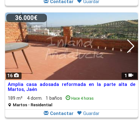
Contactar
Guardar
36.000€
16
1
Amplia casa adosada reformada en la parte alta de
Martos, Jaén
189 m²
4 dorm.
1 baños
Hace 4 horas
Martos - Residential
Contactar
Guardar