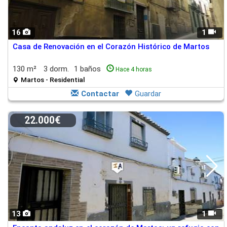
16
1
Casa de Renovación en el Corazón Histórico de Martos
130 m²
3 dorm.
1 baños
Hace 4 horas
Martos - Residential
Contactar
Guardar
22.000€
13
1