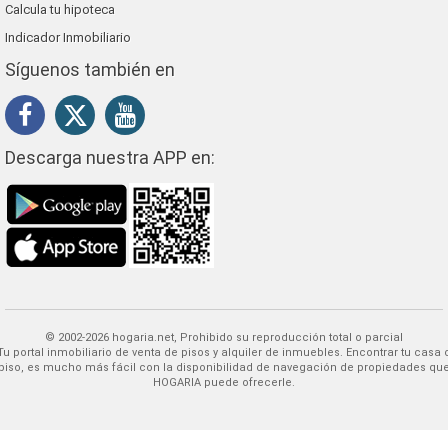
Calcula tu hipoteca
Indicador Inmobiliario
Síguenos también en
Descarga nuestra APP en:
© 2002-2026 hogaria.net, Prohibido su reproducción total o parcial
 alquiler de inmuebles. Encontrar tu casa o
piso, es mucho más fácil con la disponibilidad de navegación de propiedades qu
HOGARIA puede ofrecerle.