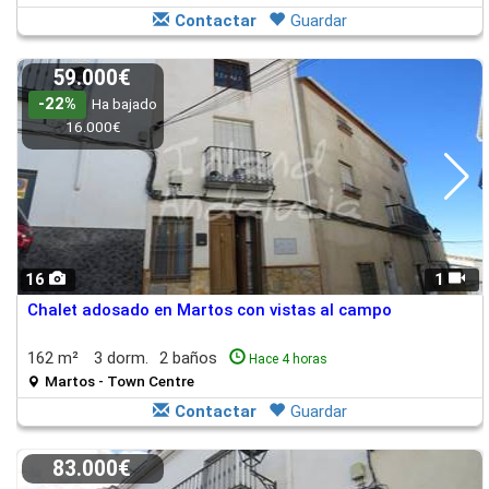
Contactar
Guardar
59.000€
-22%
Ha bajado
16.000€
16
1
Chalet adosado en Martos con vistas al campo
162 m²
3 dorm.
2 baños
Hace 4 horas
Martos - Town Centre
Contactar
Guardar
83.000€