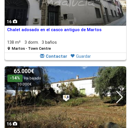
16
Chalet adosado en el casco antiguo de Martos
138 m²
3 dorm.
3 baños
Martos - Town Centre
Contactar
Guardar
65.000€
-14%
Ha bajado
10.000€
16