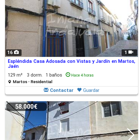
16
1
Espléndida Casa Adosada con Vistas y Jardín en Martos,
Jaén
129 m²
3 dorm.
1 baños
Hace 4 horas
Martos - Residential
Contactar
Guardar
58.000€