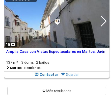
15
Amplia Casa con Vistas Espectaculares en Martos, Jaén
137 m²
3 dorm.
2 baños
Martos - Residential
Contactar
Guardar
Más resultados