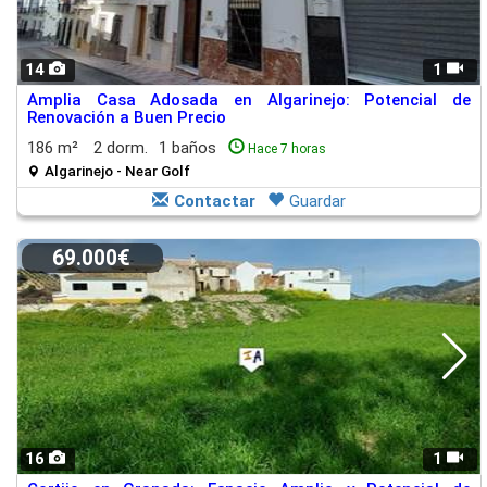
14
1
Amplia Casa Adosada en Algarinejo: Potencial de
Renovación a Buen Precio
186 m²
2 dorm.
1 baños
Hace 7 horas
Algarinejo - Near Golf
Contactar
Guardar
69.000€
16
1