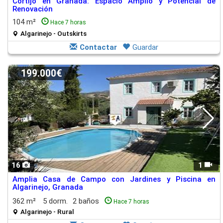
Cortijo en Granada: Espacio Amplio y Potencial de
Renovación
104 m²
Hace 7 horas
Algarinejo - Outskirts
Contactar
Guardar
199.000€
16
1
Amplia Casa de Campo con Jardines y Piscina en
Algarinejo, Granada
362 m²
5 dorm.
2 baños
Hace 7 horas
Algarinejo - Rural