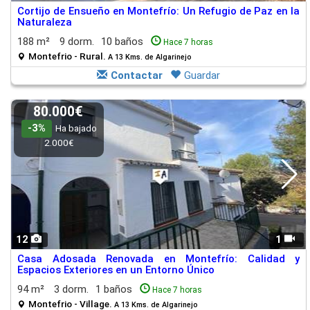
Cortijo de Ensueño en Montefrío: Un Refugio de Paz en la
Naturaleza
188 m²
9 dorm.
10 baños
Hace 7 horas
Montefrio - Rural.
A 13 Kms. de Algarinejo
Contactar
Guardar
80.000€
-3%
Ha bajado
2.000€
12
1
Casa Adosada Renovada en Montefrío: Calidad y
Espacios Exteriores en un Entorno Único
94 m²
3 dorm.
1 baños
Hace 7 horas
Montefrio - Village.
A 13 Kms. de Algarinejo