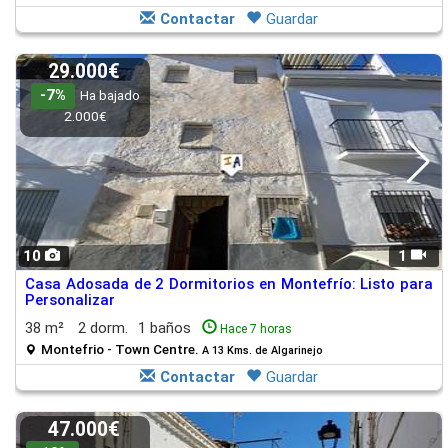
Contactar
Guardar
29.000€
-7%
Ha bajado
2.000€
10
1
Casa Adosada de 2 Dormitorios en Montefrío: Listo para
Personalizar
38 m²
2 dorm.
1 baños
Hace 7 horas
Montefrio - Town Centre.
A 13 Kms. de Algarinejo
Contactar
Guardar
47.000€