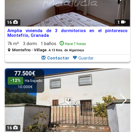
16
1
Amplia vivienda de 3 dormitorios en el pintoresco
Montefrío, Granada
76 m²
3 dorm.
1 baños
Hace 7 horas
Montefrio - Village.
A 13 Kms. de Algarinejo
Contactar
Guardar
77.500€
-12%
Ha bajado
10.000€
16