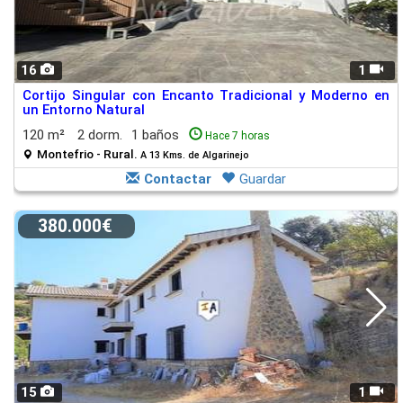
16
1
Cortijo Singular con Encanto Tradicional y Moderno en
un Entorno Natural
120 m²
2 dorm.
1 baños
Hace 7 horas
Montefrio - Rural.
A 13 Kms. de Algarinejo
Contactar
Guardar
380.000€
15
1