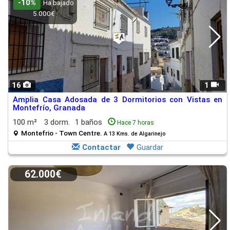
-10%
Ha bajado
5.000€
16
1
Amplia Casa Adosada de 3 Dormitorios con Vistas en
Montefrío, Granada
100 m²
3 dorm.
1 baños
Hace 7 horas
Montefrio - Town Centre.
A 13 Kms. de Algarinejo
Contactar
Guardar
62.000€