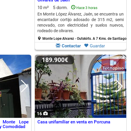
Olivares de Jaén
10 m²
5 dorm.
Hace 3 horas
En Monte López Álvarez, Jaén, se encuentra un
encantador cortijo adosado de 315 m2, semi
renovado, con electricidad y suelos nuevos,
rodeado de olivares.
Monte Lope Alvarez - Outskirts.
A 7 Kms. de Santiago D
Contactar
Guardar
189.900€
16
 Monte Lope
Casa unifamiliar en venta en Porcuna
s y Comodidad