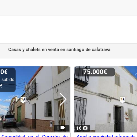
Casas y chalets en venta
en santiago de calatrava
00€
75.000€
 subido
0€
1
16
 Comodidad en el Corazón de
Amplia propiedad reformada e