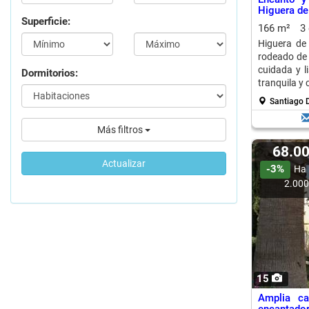
Higuera de
Superficie:
166 m²
3
Higuera de
rodeado de 
cuidada y li
Dormitorios:
tranquila y 
Santiago D
Más filtros
68.0
Actualizar
-3%
Ha 
2.00
15
Amplia ca