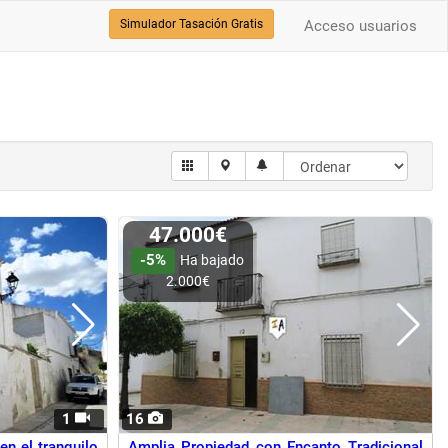
Simulador Tasación Gratis
Acceso usuarios
47.000€
-5%
Ha bajado
2.000€
1
16
n el tranquilo
Amplia Propiedad con Encanto Tradicional