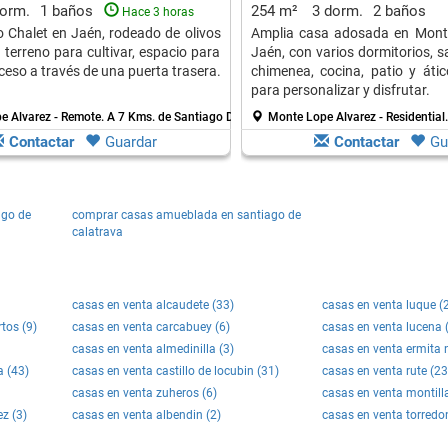
dorm.
1 baños
254 m²
3 dorm.
2 baños
Hace 3 horas
lo Chalet en Jaén, rodeado de olivos
Amplia casa adosada en Monte
 terreno para cultivar, espacio para
Jaén, con varios dormitorios, s
ceso a través de una puerta trasera.
chimenea, cocina, patio y ático
para personalizar y disfrutar.
e Alvarez - Remote.
A 7 Kms. de Santiago De Calatrava
Monte Lope Alvarez - Residential
Contactar
Guardar
Contactar
Gu
ago de
comprar casas amueblada en santiago de
calatrava
casas en venta alcaudete (33)
casas en venta luque (
tos (9)
casas en venta carcabuey (6)
casas en venta lucena 
casas en venta almedinilla (3)
casas en venta ermita 
a (43)
casas en venta castillo de locubin (31)
casas en venta rute (23
casas en venta zuheros (6)
casas en venta montilla
z (3)
casas en venta albendin (2)
casas en venta torredo