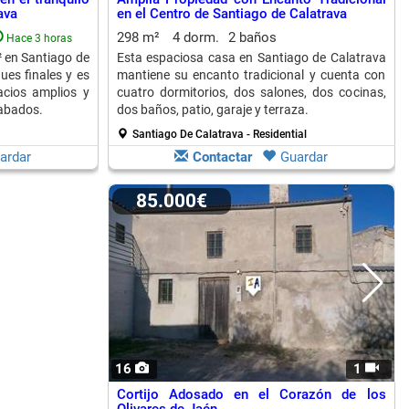
ava
en el Centro de Santiago de Calatrava
298 m²
4 dorm.
2 baños
Hace 3 horas
 en Santiago de
Esta espaciosa casa en Santiago de Calatrava
ues finales y es
mantiene su encanto tradicional y cuenta con
acios amplios y
cuatro dormitorios, dos salones, dos cocinas,
abados.
dos baños, patio, garaje y terraza.
Santiago De Calatrava - Residential
ardar
Contactar
Guardar
85.000€
16
1
Cortijo Adosado en el Corazón de los