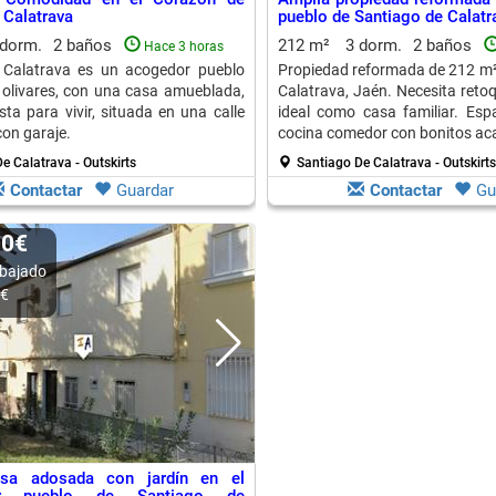
 Calatrava
pueblo de Santiago de Calatr
 dorm.
2 baños
212 m²
3 dorm.
2 baños
Hace 3 horas
 Calatrava es un acogedor pueblo
Propiedad reformada de 212 m²
olivares, con una casa amueblada,
Calatrava, Jaén. Necesita retoq
sta para vivir, situada en una calle
ideal como casa familiar. Esp
con garaje.
cocina comedor con bonitos ac
e Calatrava - Outskirts
Santiago De Calatrava - Outskirts
Contactar
Guardar
Contactar
Gu
00€
bajado
0€
sa adosada con jardín en el