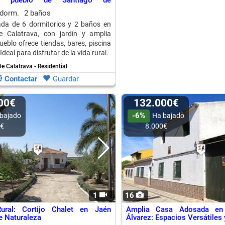
or pueblo de Santiago de
 Jaén
 dorm.
2 baños
da de 6 dormitorios y 2 baños en
e Calatrava, con jardín y amplia
ueblo ofrece tiendas, bares, piscina
Ideal para disfrutar de la vida rural.
e Calatrava - Residential
Contactar
Guardar
000€
132.000€
-6%
bajado
Ha bajado
0€
8.000€
1
16
ural: Cortijo Chalet en Jaén
Amplia Casa Adosada en
 Naturaleza
Álvarez: Espacios Versátile