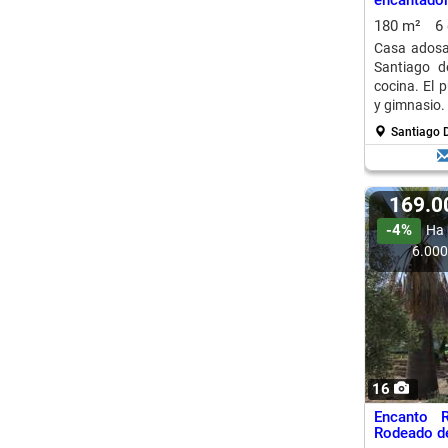
encantad
Calatrava,
180 m²
6
Casa adosa
Santiago d
cocina. El p
y gimnasio. 
Santiago D
169.
-4%
Ha 
6.00
16
Encanto R
Rodeado de