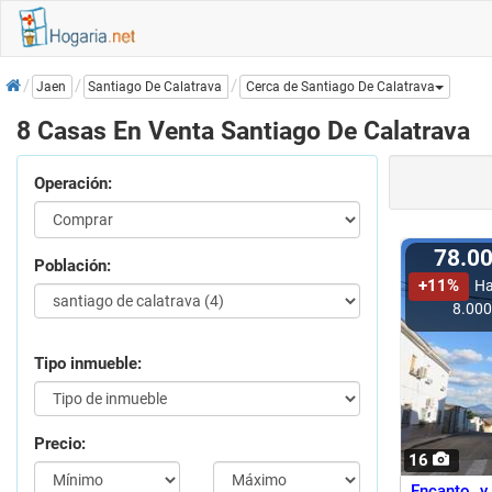
Inicio
Santiago De Calatrava
Jaen
Cerca de Santiago De Calatrava
8 Casas En Venta Santiago De Calatrava
Operación:
78.0
Población:
+11%
Ha
8.00
Tipo inmueble:
Precio:
16
Encanto y