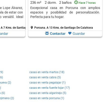
236 m²
2 dorm.
2 baños
Hace 7 horas
 Lope Álvarez,
Excepcional casa en Porcuna con amplios
ala de estar con
espacios y posibilidad de personalización.
 versátil. Ideal
Perfecta para tu hogar.
.
A 7 Kms. de Santiago De Calatrava
Porcuna.
A 13 Kms. de Santiago De Calatrava
ardar
Contactar
Guardar
29)
casas en venta martos (18)
(6)
casas en venta cabra (5)
nueva (2)
casas en venta pegalajar (1)
)
casas en venta fuente tojar (17)
 (6)
casas en venta algarinejo (5)
njimeno (2)
casas en venta porcuna (1)