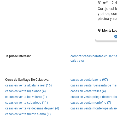
81 m²
2 
Cortijo esti
y pinos, con
piscina y ac
Monte Lop
Te puede interesar:
comprar casas baratas en santi
calatrava
Cerca de Santiago De Calatrava:
casas en venta baena (97)
casas en venta alcala la real (16)
casas en venta fuensanta de mar
casas en venta bujalance (4)
casas en venta frailes (4)
casas en venta los villares (1)
casas en venta priego de cordob
casas en venta sabariego (11)
casas en venta montefrio (7)
casas en venta valdepeñas de jaen (4)
casas en venta monte lope alvare
casas en venta fuente alamo (1)