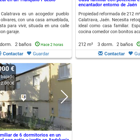
encantador entorno de Jaén
 Calatrava es un acogedor pueblo
Propiedad reformada de 212 m²
olivares, con una casa amueblada,
Calatrava, Jaén. Necesita retoq
sta para vivir, situada en una calle
ideal como casa familiar. Esp
con garaje.
cocina comedor con bonitos ac
 dorm.
2 baños
212 m²
3 dorm.
2 baños
Hace 2 horas
Contactar
Guardar
Contactar
Gu
.000 €
 bajado
2.000€
miliar de 6 dormitorios en un