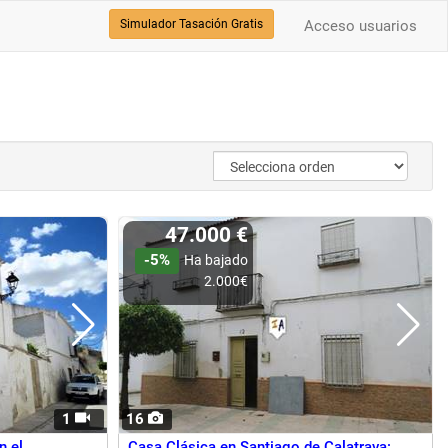
Simulador Tasación Gratis
Acceso usuarios
47.000 €
-5%
Ha bajado
2.000€
1
16
n el
Casa Clásica en Santiago de Calatrava: