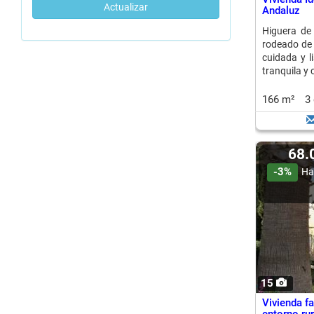
Actualizar
Andaluz
Higuera de
rodeado de 
cuidada y li
tranquila y 
166 m²
3
68
-3%
Ha
15
Vivienda fa