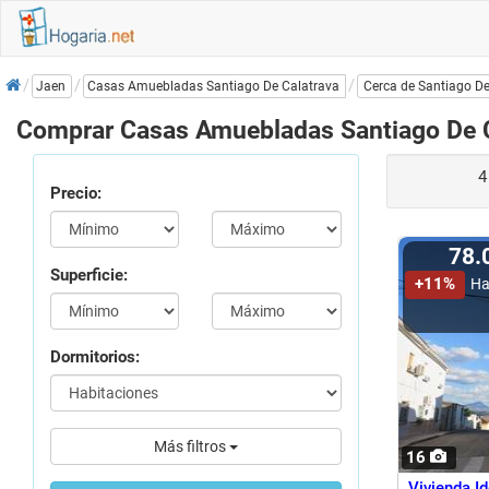
Inicio
Casas Amuebladas Santiago De Calatrava
Jaen
Cerca de Santiago De
Comprar Casas Amuebladas Santiago De C
Precio:
78
Superficie:
+11%
Ha
Dormitorios:
Más filtros
16
Vivienda I