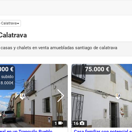
 Calatrava
alatrava
4 casas y chalets en venta amuebladas santiago de calatrava
.000 €
75.000 €
 subido
8.000€
1
16
deal en un Tranquilo Pueblo
Casa familiar con potencial e