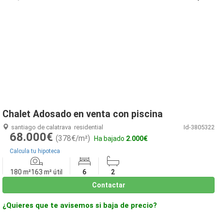
1
/
15
Chalet Adosado en venta con piscina
santiago de calatrava
residential
Id-3805322
68.000€
(378€/m²)
Ha bajado
2.000€
Calcula tu hipoteca
180 m²
163 m² útil
6
2
Contactar
¿Quieres que te avisemos si baja de precio?