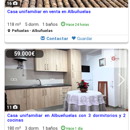
16
Casa unifamiliar en venta en Albuñuelas
118 m²
5 dorm.
1 baños
Hace 24 horas
Peñuelas - Albuñuelas
Contactar
Guardar
59.000€
11
Casa unifamiliar en Albueñuelas con 3 dormitorios y 2
cocinas
180 m²
3 dorm.
1 baños
Hace 1 día