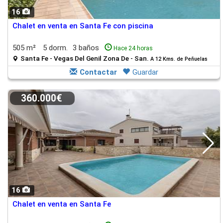
16
Chalet en venta en Santa Fe con piscina
505 m²
5 dorm.
3 baños
Hace 24 horas
Santa Fe - Vegas Del Genil Zona De - San.
A 12 Kms. de Peñuelas
Contactar
Guardar
360.000€
16
Chalet en venta en Santa Fe