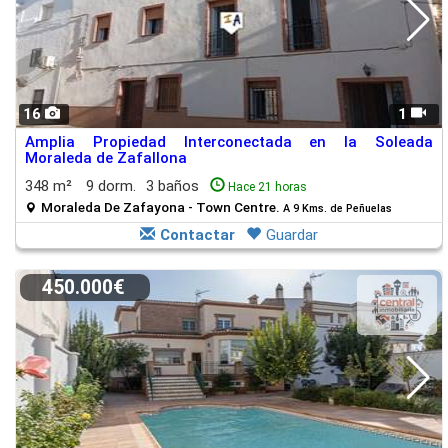
16
1
Amplia Propiedad Interconectada en la Soleada
Moraleda de Zafallona
348 m²
9 dorm.
3 baños
Hace 21 horas
Moraleda De Zafayona - Town Centre.
A 9 Kms. de Peñuelas
Contactar
Guardar
450.000€