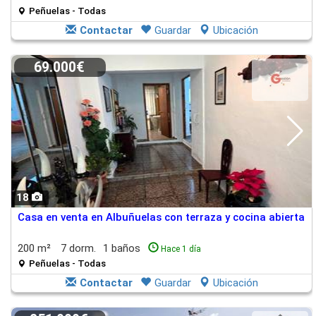
Peñuelas - Todas
Contactar
Guardar
Ubicación
69.000€
18
Casa en venta en Albuñuelas con terraza y cocina abierta
200 m²
7 dorm.
1 baños
Hace 1 día
Peñuelas - Todas
Contactar
Guardar
Ubicación