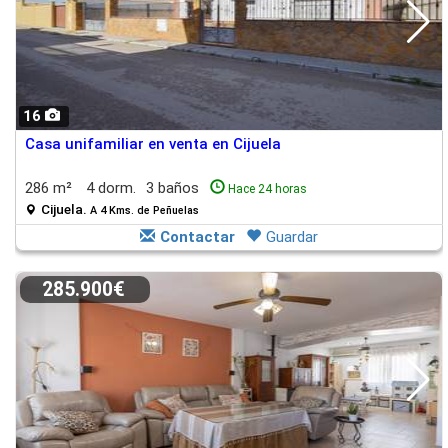
16
Casa unifamiliar en venta en Cijuela
286 m²
4 dorm.
3 baños
Hace 24 horas
Cijuela.
A 4 Kms. de Peñuelas
Contactar
Guardar
285.900€