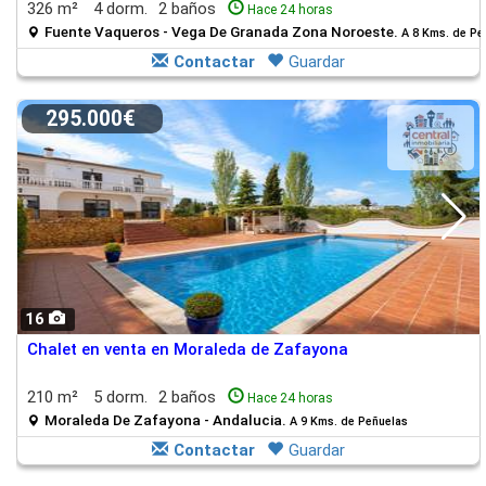
326 m²
4 dorm.
2 baños
Hace 24 horas
Fuente Vaqueros - Vega De Granada Zona Noroeste.
A 8 Kms. de Pe
Contactar
Guardar
295.000€
16
Chalet en venta en Moraleda de Zafayona
210 m²
5 dorm.
2 baños
Hace 24 horas
Moraleda De Zafayona - Andalucia.
A 9 Kms. de Peñuelas
Contactar
Guardar