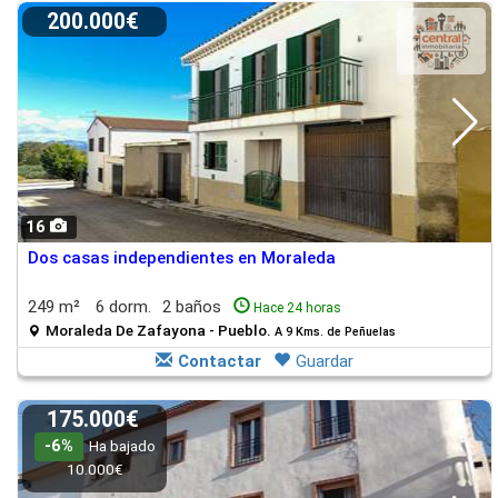
200.000€
16
Dos casas independientes en Moraleda
249 m²
6 dorm.
2 baños
Hace 24 horas
Moraleda De Zafayona - Pueblo.
A 9 Kms. de Peñuelas
Contactar
Guardar
175.000€
-6%
Ha bajado
10.000€