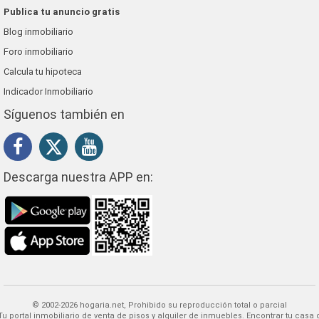
Publica tu anuncio gratis
Blog inmobiliario
Foro inmobiliario
Calcula tu hipoteca
Indicador Inmobiliario
Síguenos también en
Descarga nuestra APP en:
© 2002-2026 hogaria.net, Prohibido su reproducción total o parcial
 alquiler de inmuebles. Encontrar tu casa o