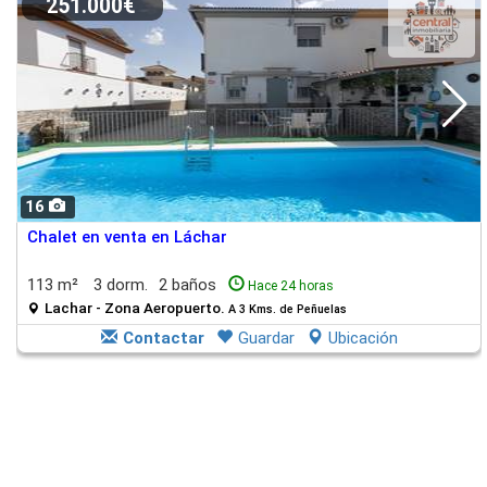
251.000€
16
Chalet en venta en Láchar
113 m²
3 dorm.
2 baños
Hace 24 horas
Lachar - Zona Aeropuerto.
A 3 Kms. de Peñuelas
Contactar
Guardar
Ubicación