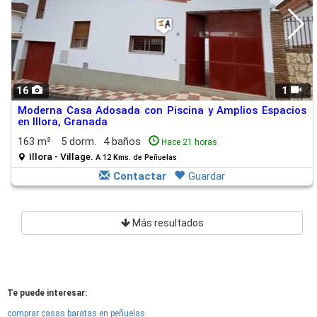
16
1
Moderna Casa Adosada con Piscina y Amplios Espacios
en Illora, Granada
163 m²
5 dorm.
4 baños
Hace 21 horas
Illora - Village.
A 12 Kms. de Peñuelas
Contactar
Guardar
Más resultados
Te puede interesar:
comprar casas baratas en peñuelas