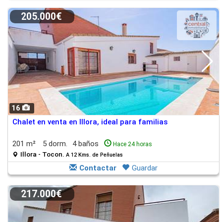
205.000€
16
Chalet en venta en Illora, ideal para familias
201 m²
5 dorm.
4 baños
Hace 24 horas
Illora - Tocon.
A 12 Kms. de Peñuelas
Contactar
Guardar
217.000€