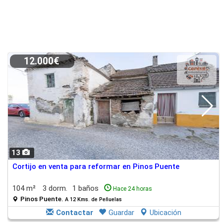
12.000€
13
Cortijo en venta para reformar en Pinos Puente
104 m²
3 dorm.
1 baños
Hace 24 horas
Pinos Puente.
A 12 Kms. de Peñuelas
Contactar
Guardar
Ubicación