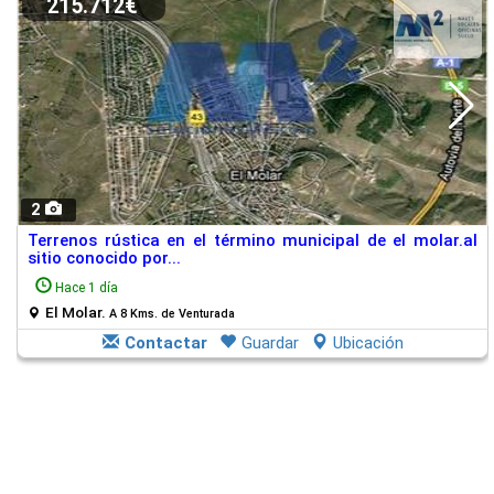
215.712€
2
Terrenos rústica en el término municipal de el molar.al
sitio conocido por...
Hace 1 día
El Molar.
A 8 Kms. de Venturada
Contactar
Guardar
Ubicación