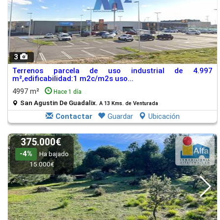
3
Terrenos parcela de uso industrial de 4.997
m²,edificabilidad:1 m2c/m2s uso...
4997 m²
Hace 1 día
San Agustin De Guadalix.
A 13 Kms. de Venturada
Contactar
Guardar
Ubicación
375.000€
-4%
Ha bajado
15.000€