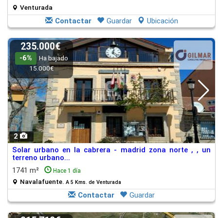
Venturada
Contactar
Guardar
Ubicación
235.000€
-6%
Ha bajado
15.000€
2
Solar urbano en la cabrera - madrid zona norte , , un
terreno urbano...
1741 m²
Hace 1 día
Navalafuente.
A 5 Kms. de Venturada
Contactar
Guardar