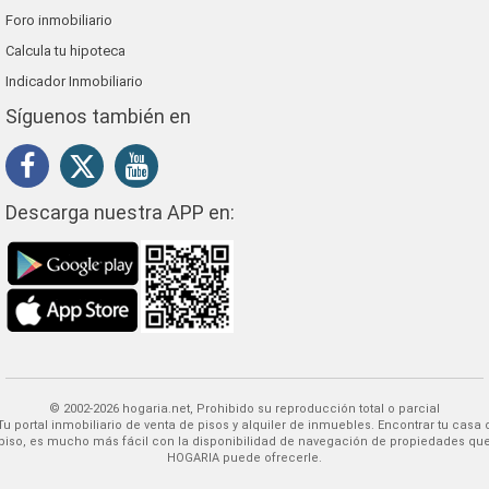
Foro inmobiliario
Calcula tu hipoteca
Indicador Inmobiliario
Síguenos también en
Descarga nuestra APP en:
© 2002-2026 hogaria.net, Prohibido su reproducción total o parcial
 alquiler de inmuebles. Encontrar tu casa o
piso, es mucho más fácil con la disponibilidad de navegación de propiedades qu
HOGARIA puede ofrecerle.