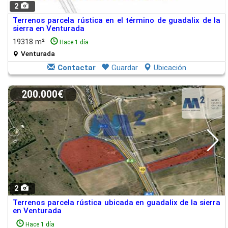
2
Terrenos parcela rústica en el término de guadalix de la
sierra en Venturada
19318 m²
Hace 1 día
Venturada
Contactar
Guardar
Ubicación
200.000€
2
Terrenos parcela rústica ubicada en guadalix de la sierra
en Venturada
Hace 1 día