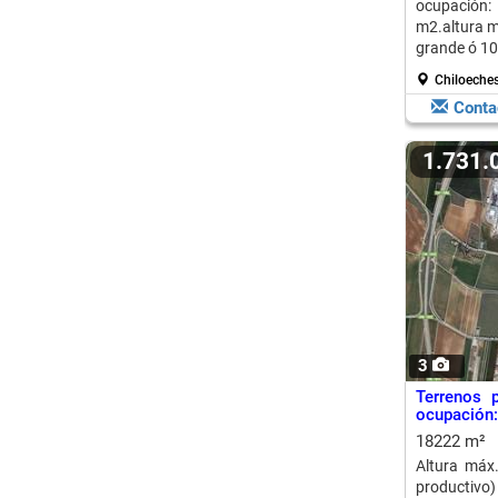
ocupación:
m2.altura m
grande ó 10
Chiloeche
Conta
1.731
3
Terrenos 
ocupación:
18222 m²
Altura máx
productiv