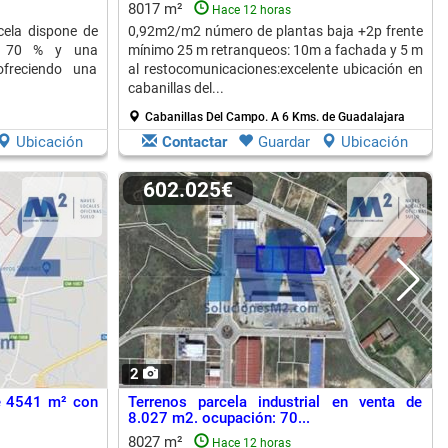
8017 m²
Hace 12 horas
cela dispone de
0,92m2/m2 número de plantas baja +2p frente
l 70 % y una
mínimo 25 m retranqueos: 10m a fachada y 5 m
ofreciendo una
al restocomunicaciones:excelente ubicación en
cabanillas del...
Cabanillas Del Campo.
A 6 Kms. de Guadalajara
Ubicación
Contactar
Guardar
Ubicación
602.025€
2
de 4541 m² con
Terrenos parcela industrial en venta de
8.027 m2. ocupación: 70...
8027 m²
Hace 12 horas