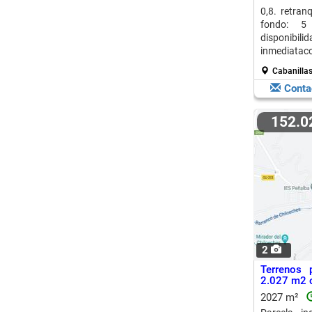
0,8. retran
fondo: 5
disponibilid
inmediatac
en...
Cabanilla
Conta
152.
2
Terrenos 
2.027 m2 o
2027 m²