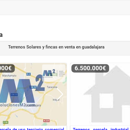
a
Terrenos Solares y fincas en venta
en guadalajara
.000€
6.500.000€
arcela de uso terciario comercial
Terrenos parcela industria