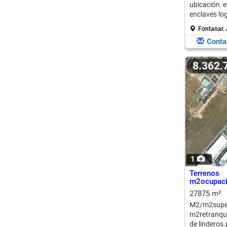
ubicación e
enclaves log
Fontanar.
Conta
8.362
1
Terrenos
m2ocupació
27875 m²
M2/m2supe
m2retranque
de linderos