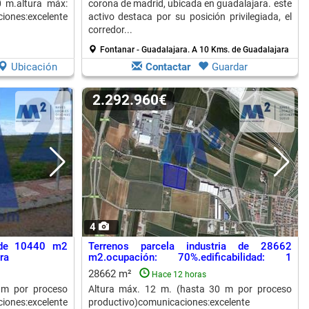
0 m.altura máx:
corona de madrid, ubicada en guadalajara. este
iones:excelente
activo destaca por su posición privilegiada, el
corredor...
a
Fontanar - Guadalajara.
A 10 Kms. de Guadalajara
Ubicación
Contactar
Guardar
2.292.960€
4
a de 10440 m2
Terrenos parcela industria de 28662
ra
m2.ocupación: 70%.edificabilidad: 1
m2/m2...
28662 m²
Hace 12 horas
 m por proceso
Altura máx. 12 m. (hasta 30 m por proceso
es:excelente
productivo)comunicaciones:excelente