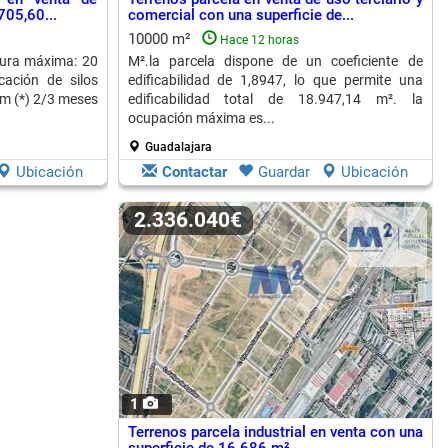
705,60...
comercial con una superficie de...
10000 m²
Hace 12 horas
ura máxima: 20
M².la parcela dispone de un coeficiente de
cación de silos
edificabilidad de 1,8947, lo que permite una
m (*) 2/3 meses
edificabilidad total de 18.947,14 m². la
ocupación máxima es...
Guadalajara
Ubicación
Contactar
Guardar
Ubicación
2.336.040€
1
Terrenos parcela industrial en venta con una