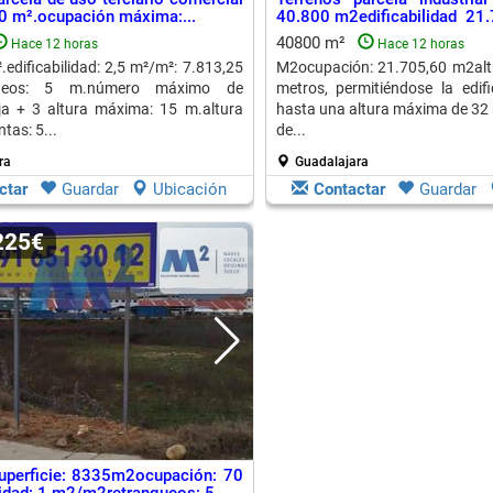
0 m².ocupación máxima:...
40.800 m2edificabilidad 21.
40800 m²
Hace 12 horas
Hace 12 horas
.edificabilidad: 2,5 m²/m²: 7.813,25
M2ocupación: 21.705,60 m2alt
queos: 5 m.número máximo de
metros, permitiéndose la edifi
ja + 3 altura máxima: 15 m.altura
hasta una altura máxima de 32 
tas: 5...
de...
ra
Guadalajara
ctar
Guardar
Ubicación
Contactar
Guardar
.225€
uperficie: 8335m2ocupación: 70