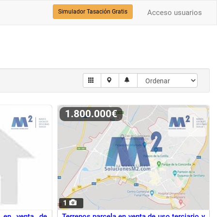
Simulador Tasación Gratis
Acceso usuarios
1.800.000€
1
l en venta de
Terrenos parcela en venta de uso terciario y