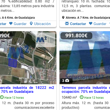
 70 %.edificabilidad: 0.80 m2 /
retranqueo: 10 m. fachada: 1
áxima: 13,85 metros para industria
12,5 m, 3 plantas. comunicac
 metros...
ubicación en...
s.
A 6 Kms. de Guadalajara
Alovera.
A 7 Kms. de Guadalajar
ctar
Guardar
Ubicación
Contactar
Guardar
.090€
991.800€
3
parcela industria de 18222 m2
Terrenos parcela industri
 70% en Guadalajara
ocupación: 70% en Guadalaja
10440 m²
Hace 12 horas
Hace 12 horas
. 12 m. (hasta 30 m por proceso
Altura máx. 12 m. (hasta 30
o) comunicaciones:excelente
productivo) comunicacion