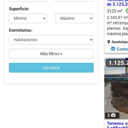
de 3.125,3
Superficie:
3125 m²
2.343,97 m²
m².retran
plantas: ba
Dormitorios:
máxima plan
Guadalaja
Conta
Más filtros
1.125
Actualizar
2
Terrenos s