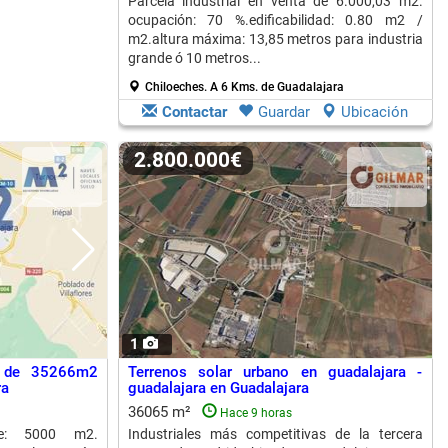
Parcela industrial en venta de 6.000,03 m2.
ocupación: 70 %.edificabilidad: 0.80 m2 /
m2.altura máxima: 13,85 metros para industria
grande ó 10 metros...
Chiloeches.
A 6 Kms. de Guadalajara
Contactar
Guardar
Ubicación
2.800.000€
1
al de 35266m2
Terrenos solar urbano en guadalajara -
ra
guadalajara en Guadalajara
36065 m²
Hace 9 horas
ble: 5000 m2.
Industriales más competitivas de la tercera