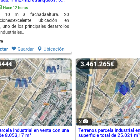
lidad: 1 m2/m2retranqueos: 5...
Hace 12 horas
 y 10 m a fachadaaltura. 20
ciones:excelente ubicación en
, uno de los principales desarrollos
industriales...
ra
ctar
Guardar
Ubicación
.444€
3.461.265€
2
rcela industrial en venta con una
Terrenos parcela industrial e
 de 8.053,17 m²
superficie total de 25.021 m²