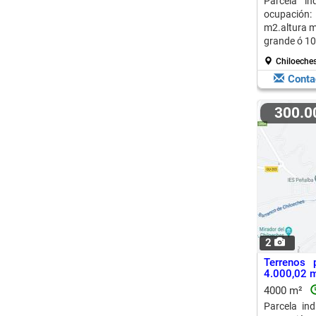
Parcela i
ocupación:
m2.altura m
grande ó 10
Chiloeche
Conta
300.
2
Terrenos 
4.000,02 m
4000 m²
Parcela in