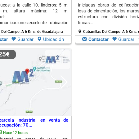
queos: a la calle 10, linderos: 5 m.
Iniciadas obras de edificació
 m. altura máxima: 12 m.
losa de cimentación, los muros
ad:
estructura con división hor
omunicaciones:excelente ubicación
fincas...
s Del Campo.
A 6 Kms. de Guadalajara
Cabanillas Del Campo.
A 6 Kms. 
ctar
Guardar
Ubicación
Contactar
Guardar
025€
parcela industrial en venta de
cupación: 70...
Hace 12 horas