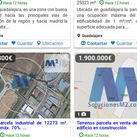
25021 m²
Hace 12 horas
Hace 12 horas
guadalajara, en una zona con buena
Ubicada en guadalajara.la par
ad hacia las principales vías de
una ocupación máxima de
ón de la región y hacia madrid.la
edificabilidad de 1 m²/m², 
te...
superficie adecuada para...
ra
Guadalajara
ctar
Guardar
Ubicación
Contactar
Guardar
.300€
1.900.000€
1
arcela industrial de 12273 m².
Terrenos parcela en venta 
máx. 70%. ...
edificio en construcción
Hace 12 horas
Hace 12 horas