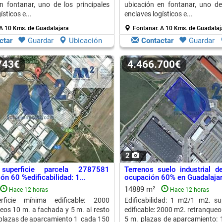
n fontanar, uno de los principales
ubicación en fontanar, uno de 
ísticos e...
enclaves logísticos e...
A 10 Kms. de Guadalajara
Fontanar.
A 10 Kms. de Guadalaj
ctar
Guardar
Ubicación
Contactar
Guardar
.743€
4.466.700€
2
 superficie parcela 2787581
Terrenos suelo industria
n 60 %edificabilidad: 1...
ocupación 60% en Guadalaja
14889 m²
Hace 12 horas
Hace 12 horas
rficie mínima edificable: 2000
Edificabilidad: 1 m2/1 m2. su
os 10 m. a fachada y 5 m. al resto
edificable: 2000 m2. retranqueo
.plazas de aparcamiento 1 cada 150
5 m. plazas de aparcamiento: