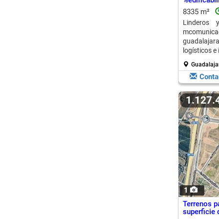
%edificabi
8335 m²
Linderos
mcomunica
guadalajara
logísticos e 
Guadalaja
Conta
1.127
1
Terrenos pa
superficie