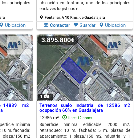
los principales
ubicación en fontanar, uno de los principales
enclaves logísticos e...
ara
Fontanar.
A 10 Kms. de Guadalajara
Ubicación
Contactar
Guardar
Ubicación
3.895.800€
1
l de 14889 m2
Terrenos suelo industrial de 12986 m2
ra
ocupación 60% en Guadalajara
12986 m²
Hace 12 horas
perficie mínima
Superficie mínima edificable: 2000 m2.
: 10 m. fachada:
retranqueo: 10 m. fachada: 5 m. plazas de
 1 plaza/150 m2
aparcamiento: 1 plaza/150 m2 industrial y 1