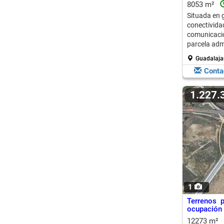
8053 m²
Situada en 
conectivid
comunicaci
parcela admi
Guadalaja
Conta
1.227
1
Terrenos p
ocupación 
12273 m²