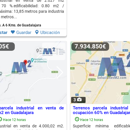
ndustrial en venta de 2.027 m2
 70 %.edificabilidad: 0.80 m2 /
áxima: 13,85 metros para industria
 metros...
s.
A 6 Kms. de Guadalajara
ctar
Guardar
Ubicación
005€
7.934.850€
3
parcela industrial en venta de
Terrenos parcela industri
2 en Guadalajara
ocupación 60% en Guadalaja
Hace 12 horas
Hace 12 horas
dustrial en venta de 4.000,02 m2.
Superficie mínima edifica