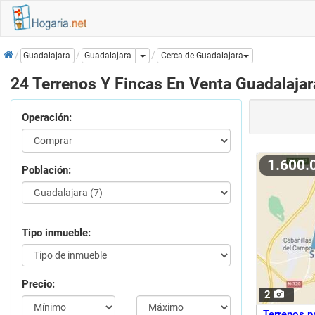
Inicio
Dropdown
Guadalajara
Guadalajara
Cerca de Guadalajara
24 Terrenos Y Fincas En Venta Guadalajar
Operación:
1.600
Población:
Tipo inmueble:
Precio:
2
Terrenos p