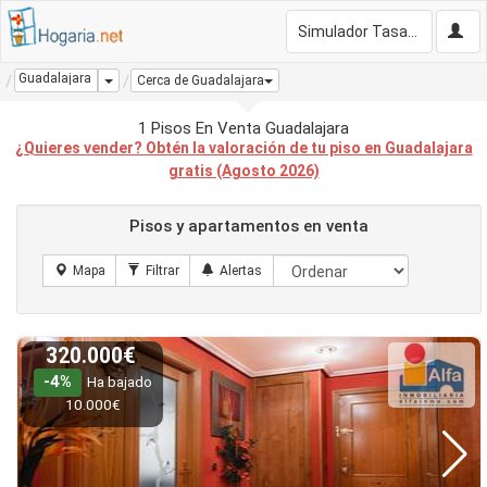
Simulador Tasación Gratis
Guadalajara
Dropdown
Cerca de Guadalajara
1 Pisos En Venta Guadalajara
¿Quieres vender? Obtén la valoración de tu piso en Guadalajara
gratis (Agosto 2026)
Pisos y apartamentos en venta
320.000€
-4%
Ha bajado
10.000€