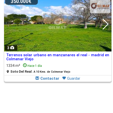
350.000€
3
Terrenos solar urbano en manzanares el real - madrid en
Colmenar Viejo
1334 m²
Hace 1 día
Soto Del Real.
A 10 Kms. de Colmenar Viejo
Contactar
Guardar