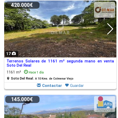
420.000€
17
Terrenos Solares de 1161 m² segunda mano en venta
Soto Del Real
1161 m²
Hace 1 día
Soto Del Real.
A 10 Kms. de Colmenar Viejo
Contactar
Guardar
145.000€