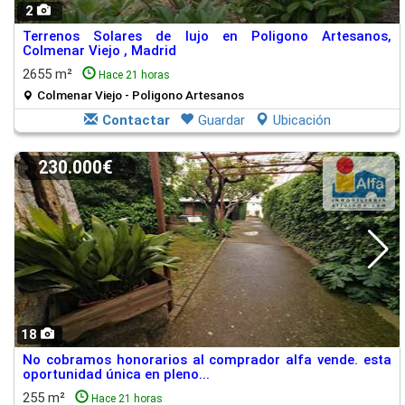
2
Terrenos Solares de lujo en Poligono Artesanos,
Colmenar Viejo , Madrid
2655 m²
Hace 21 horas
Colmenar Viejo - Poligono Artesanos
Contactar
Guardar
Ubicación
230.000€
18
No cobramos honorarios al comprador alfa vende. esta
oportunidad única en pleno...
255 m²
Hace 21 horas