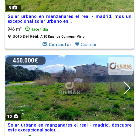
5
Solar urbano en manzanares el real - madrid. mos un
excepcional solar urbano en...
946 m²
Hace 1 día
Soto Del Real.
A 10 Kms. de Colmenar Viejo
Contactar
Guardar
450.000€
12
Solar urbano en manzanares el real - madrid. descubre
este excepcional solar...