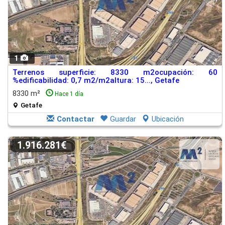
1
Terrenos superficie: 8330 m2ocupación: 60
%edificabilidad: 0,7 m2/m2altura: 15..., Getafe
8330 m²
Hace 1 día
Getafe
Contactar
Guardar
Ubicación
1.916.281€