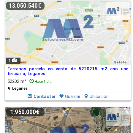
13.050.540€
1
Terrenos parcela en venta de 5220215 m2 con uso
terciario, Leganes
52202 m²
Hace 1 día
Leganes
Contactar
Guardar
Ubicación
1.950.000€