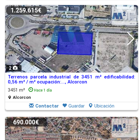
1.259.615€
2
Terrenos parcela industrial de 3451 m² edificabilidad:
0,56 m² / m² ocupación:..., Alcorcon
3451 m²
Hace 1 día
Alcorcon
Contactar
Guardar
Ubicación
690.000€