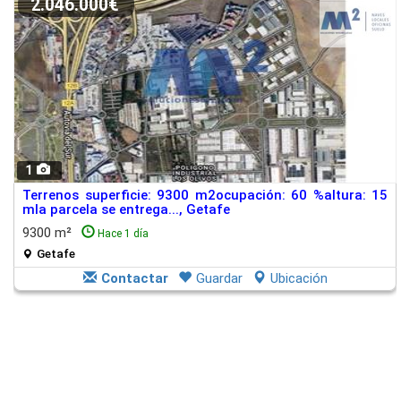
2.046.000€
1
Terrenos superficie: 9300 m2ocupación: 60 %altura: 15
mla parcela se entrega..., Getafe
9300 m²
Hace 1 día
Getafe
Contactar
Guardar
Ubicación