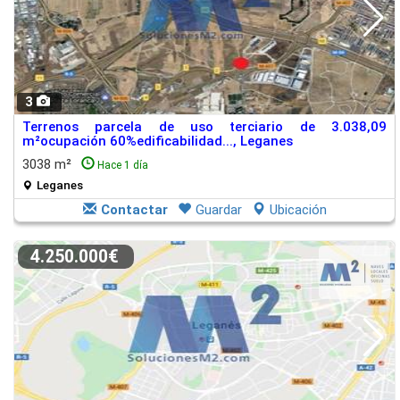
3
Terrenos parcela de uso terciario de 3.038,09
m²ocupación 60%edificabilidad..., Leganes
3038 m²
Hace 1 día
Leganes
Contactar
Guardar
Ubicación
4.250.000€