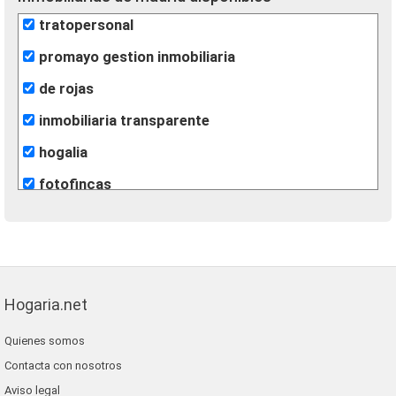
tratopersonal
promayo gestion inmobiliaria
de rojas
inmobiliaria transparente
hogalia
fotofincas
alfa key west inmobiliaria
m2 soluciones inmobiliarias
casaidonea
Hogaria.net
grupo extra
Quienes somos
gilmar
Contacta con nosotros
alfa su nuevo hogar
Aviso legal