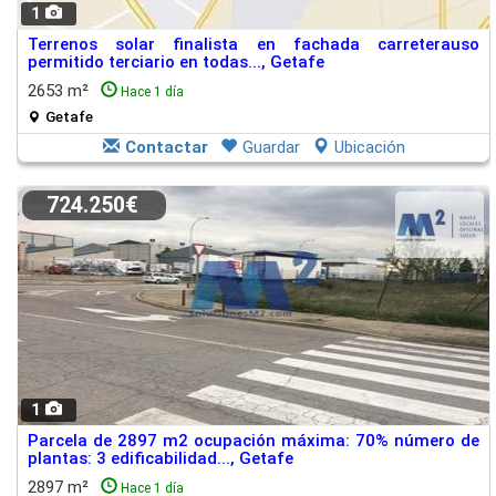
1
Terrenos solar finalista en fachada carreterauso
permitido terciario en todas..., Getafe
2653 m²
Hace 1 día
Getafe
Contactar
Guardar
Ubicación
724.250€
1
Parcela de 2897 m2 ocupación máxima: 70% número de
plantas: 3 edificabilidad..., Getafe
2897 m²
Hace 1 día