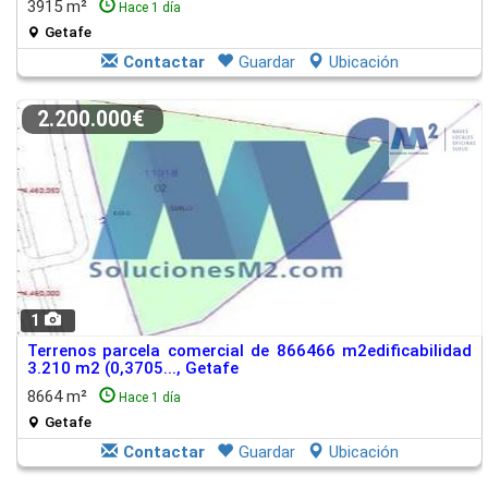
3915 m²
Hace 1 día
Getafe
Contactar
Guardar
Ubicación
2.200.000€
1
Terrenos parcela comercial de 866466 m2edificabilidad
3.210 m2 (0,3705..., Getafe
8664 m²
Hace 1 día
Getafe
Contactar
Guardar
Ubicación